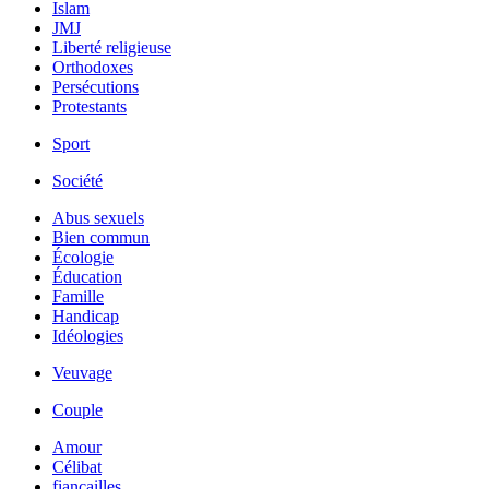
Islam
JMJ
Liberté religieuse
Orthodoxes
Persécutions
Protestants
Sport
Société
Abus sexuels
Bien commun
Écologie
Éducation
Famille
Handicap
Idéologies
Veuvage
Couple
Amour
Célibat
fiancailles