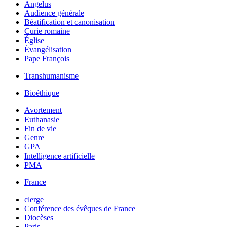
Angelus
Audience générale
Béatification et canonisation
Curie romaine
Église
Évangélisation
Pape François
Transhumanisme
Bioéthique
Avortement
Euthanasie
Fin de vie
Genre
GPA
Intelligence artificielle
PMA
France
clerge
Conférence des évêques de France
Diocèses
Paris