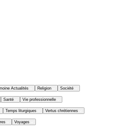
moine Actualités
Religion
Société
Santé
Vie professionnelle
Temps liturgiques
Vertus chrétiennes
res
Voyages