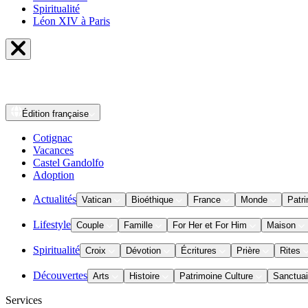
Spiritualité
Léon XIV à Paris
Édition
française
Cotignac
Vacances
Castel Gandolfo
Adoption
Actualités
Vatican
Bioéthique
France
Monde
Patri
Lifestyle
Couple
Famille
For Her et For Him
Maison
Spiritualité
Croix
Dévotion
Écritures
Prière
Rites
Découvertes
Arts
Histoire
Patrimoine Culture
Sanctuai
Services