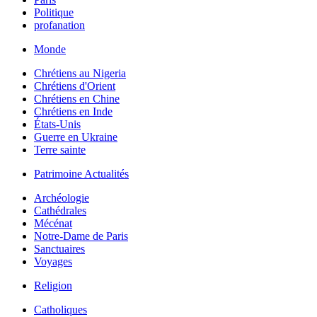
Politique
profanation
Monde
Chrétiens au Nigeria
Chrétiens d'Orient
Chrétiens en Chine
Chrétiens en Inde
États-Unis
Guerre en Ukraine
Terre sainte
Patrimoine Actualités
Archéologie
Cathédrales
Mécénat
Notre-Dame de Paris
Sanctuaires
Voyages
Religion
Catholiques