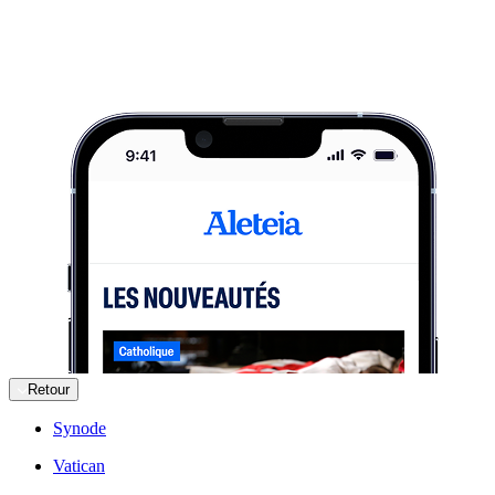
Retour
Synode
Vatican