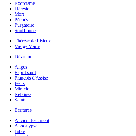
Exorcisme
Hérésie
Mort
Péchés
Purgatoire
Souffrance
Thérèse de Lisieux
Vierge Marie
Dévotion
Anges
Esprit saint
François d'Assise
Jésus
Miracle
Reliques
Saints
Écritures
Ancien Testament
Apocalypse
Bible