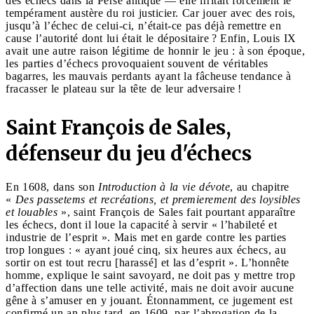
des échecs dans la Perse antique — elle irritait forcément le
tempérament austère du roi justicier. Car jouer avec des rois,
jusqu’à l’échec de celui-ci, n’était-ce pas déjà remettre en
cause l’autorité dont lui était le dépositaire ? Enfin, Louis IX
avait une autre raison légitime de honnir le jeu : à son époque,
les parties d’échecs provoquaient souvent de véritables
bagarres, les mauvais perdants ayant la fâcheuse tendance à
fracasser le plateau sur la tête de leur adversaire !
Saint François de Sales,
défenseur du jeu d'échecs
En 1608, dans son
Introduction à la vie dévote
, au chapitre
«
Des passetems et recréations, et premierement des loysibles
et louables
», saint François de Sales fait pourtant apparaître
les échecs, dont il loue la capacité à servir « l’habileté et
industrie de l’esprit ». Mais met en garde contre les parties
trop longues : « ayant joué cinq, six heures aux échecs, au
sortir on est tout recru [harassé] et las d’esprit ». L’honnête
homme, explique le saint savoyard, ne doit pas y mettre trop
d’affection dans une telle activité, mais ne doit avoir aucune
gêne à s’amuser en y jouant. Étonnamment, ce jugement est
confirmé un an plus tard, en 1609, par l’abrogation de la