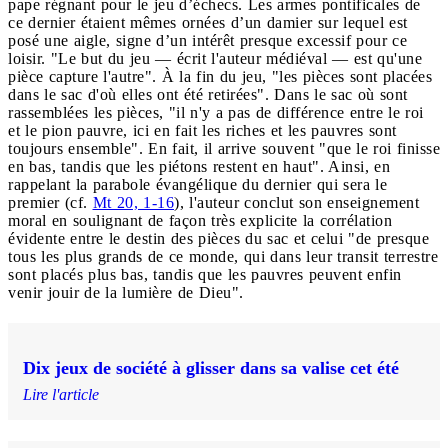
pape régnant pour le jeu d’échecs. Les armes pontificales de
ce dernier étaient mêmes ornées d’un damier sur lequel est
posé une aigle, signe d’un intérêt presque excessif pour ce
loisir. "Le but du jeu — écrit l'auteur médiéval — est qu'une
pièce capture l'autre". À la fin du jeu, "les pièces sont placées
dans le sac d'où elles ont été retirées". Dans le sac où sont
rassemblées les pièces, "il n'y a pas de différence entre le roi
et le pion pauvre, ici en fait les riches et les pauvres sont
toujours ensemble". En fait, il arrive souvent "que le roi finisse
en bas, tandis que les piétons restent en haut". Ainsi, en
rappelant la parabole évangélique du dernier qui sera le
premier (cf.
Mt 20, 1-16
), l'auteur conclut son enseignement
moral en soulignant de façon très explicite la corrélation
évidente entre le destin des pièces du sac et celui "de presque
tous les plus grands de ce monde, qui dans leur transit terrestre
sont placés plus bas, tandis que les pauvres peuvent enfin
venir jouir de la lumière de Dieu".
Dix jeux de société à glisser dans sa valise cet été
Lire l'article