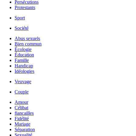
Persécutions
Protestants
Sport
Société
Abus sexuels
Bien commun
Écologie
Éducation
Famille
Handicap
Idéologies
Veuvage
Couple
Amour
Célibat
fiancailles
Fidélité
Mariage
Séparation
Sexualité