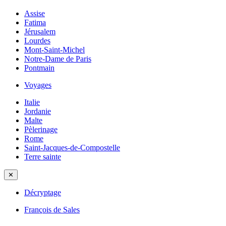
Assise
Fatima
Jérusalem
Lourdes
Mont-Saint-Michel
Notre-Dame de Paris
Pontmain
Voyages
Italie
Jordanie
Malte
Pèlerinage
Rome
Saint-Jacques-de-Compostelle
Terre sainte
✕
Décryptage
François de Sales