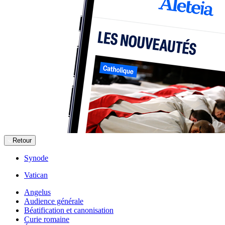
Retour
Synode
Vatican
Angelus
Audience générale
Béatification et canonisation
Curie romaine