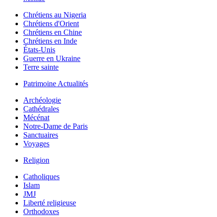
Chrétiens au Nigeria
Chrétiens d'Orient
Chrétiens en Chine
Chrétiens en Inde
États-Unis
Guerre en Ukraine
Terre sainte
Patrimoine Actualités
Archéologie
Cathédrales
Mécénat
Notre-Dame de Paris
Sanctuaires
Voyages
Religion
Catholiques
Islam
JMJ
Liberté religieuse
Orthodoxes