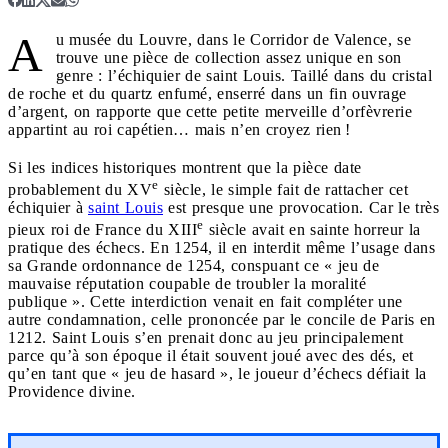
A
u musée du Louvre, dans le Corridor de Valence, se
trouve une pièce de collection assez unique en son
genre : l’échiquier de saint Louis. Taillé dans du cristal
de roche et du quartz enfumé, enserré dans un fin ouvrage
d’argent, on rapporte que cette petite merveille d’orfèvrerie
appartint au roi capétien… mais n’en croyez rien !
Si les indices historiques montrent que la pièce date
e
probablement du XV
siècle, le simple fait de rattacher cet
échiquier à
saint Louis
est presque une provocation. Car le très
e
pieux roi de France du XIII
siècle avait en sainte horreur la
pratique des échecs. En 1254, il en interdit même l’usage dans
sa Grande ordonnance de 1254, conspuant ce « jeu de
mauvaise réputation coupable de troubler la moralité
publique ». Cette interdiction venait en fait compléter une
autre condamnation, celle prononcée par le concile de Paris en
1212. Saint Louis s’en prenait donc au jeu principalement
parce qu’à son époque il était souvent joué avec des dés, et
qu’en tant que « jeu de hasard », le joueur d’échecs défiait la
Providence divine.