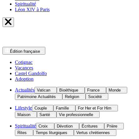
Spiritualité
Léon XIV à Paris
Édition
française
Cotignac
Vacances
Castel Gandolfo
Adoption
Actualités
Vatican
Bioéthique
France
Monde
Patrimoine Actualités
Religion
Société
Lifestyle
Couple
Famille
For Her et For Him
Maison
Santé
Vie professionnelle
Spiritualité
Croix
Dévotion
Écritures
Prière
Rites
Temps liturgiques
Vertus chrétiennes