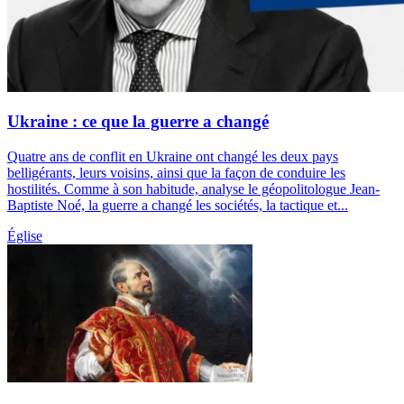
Ukraine : ce que la guerre a changé
Quatre ans de conflit en Ukraine ont changé les deux pays
belligérants, leurs voisins, ainsi que la façon de conduire les
hostilités. Comme à son habitude, analyse le géopolitologue Jean-
Baptiste Noé, la guerre a changé les sociétés, la tactique et...
Église