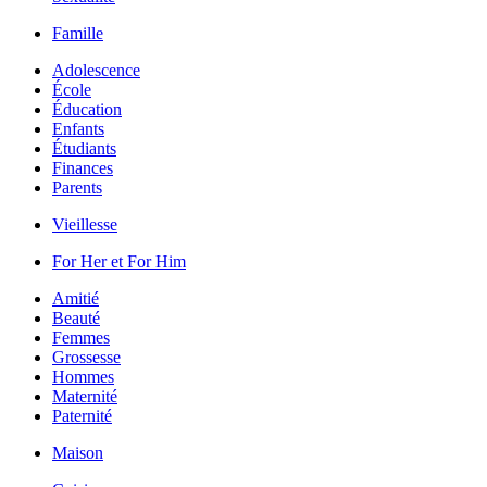
Famille
Adolescence
École
Éducation
Enfants
Étudiants
Finances
Parents
Vieillesse
For Her et For Him
Amitié
Beauté
Femmes
Grossesse
Hommes
Maternité
Paternité
Maison