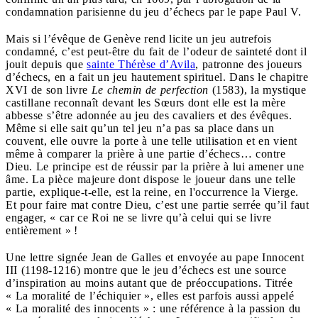
condamnation parisienne du jeu d’échecs par le pape Paul V.
Mais si l’évêque de Genève rend licite un jeu autrefois
condamné, c’est peut-être du fait de l’odeur de sainteté dont il
jouit depuis que
sainte Thérèse d’Avila
, patronne des joueurs
d’échecs, en a fait un jeu hautement spirituel. Dans le chapitre
XVI de son livre
Le chemin de perfection
(1583), la mystique
castillane reconnaît devant les Sœurs dont elle est la mère
abbesse s’être adonnée au jeu des cavaliers et des évêques.
Même si elle sait qu’un tel jeu n’a pas sa place dans un
couvent, elle ouvre la porte à une telle utilisation et en vient
même à comparer la prière à une partie d’échecs… contre
Dieu. Le principe est de réussir par la prière à lui amener une
âme. La pièce majeure dont dispose le joueur dans une telle
partie, explique-t-elle, est la reine, en l'occurrence la Vierge.
Et pour faire mat contre Dieu, c’est une partie serrée qu’il faut
engager, « car ce Roi ne se livre qu’à celui qui se livre
entièrement » !
Une lettre signée Jean de Galles et envoyée au pape Innocent
III (1198-1216) montre que le jeu d’échecs est une source
d’inspiration au moins autant que de préoccupations. Titrée
« La moralité de l’échiquier », elles est parfois aussi appelé
« La moralité des innocents » : une référence à la passion du