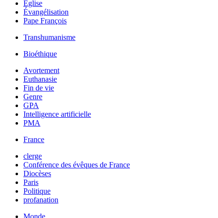
Église
Évangélisation
Pape François
Transhumanisme
Bioéthique
Avortement
Euthanasie
Fin de vie
Genre
GPA
Intelligence artificielle
PMA
France
clerge
Conférence des évêques de France
Diocèses
Paris
Politique
profanation
Monde