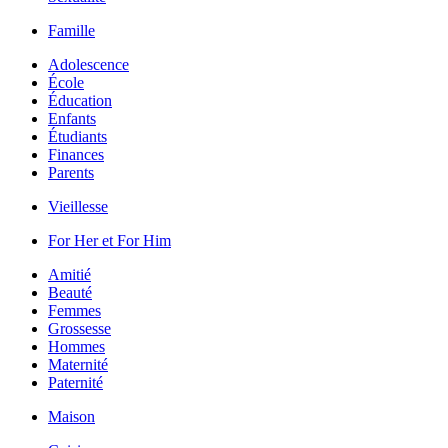
Famille
Adolescence
École
Éducation
Enfants
Étudiants
Finances
Parents
Vieillesse
For Her et For Him
Amitié
Beauté
Femmes
Grossesse
Hommes
Maternité
Paternité
Maison