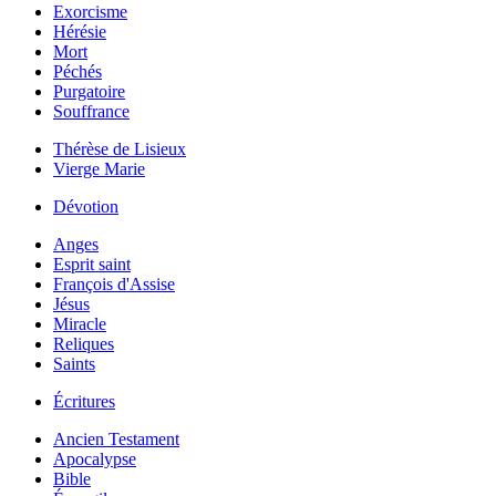
Exorcisme
Hérésie
Mort
Péchés
Purgatoire
Souffrance
Thérèse de Lisieux
Vierge Marie
Dévotion
Anges
Esprit saint
François d'Assise
Jésus
Miracle
Reliques
Saints
Écritures
Ancien Testament
Apocalypse
Bible