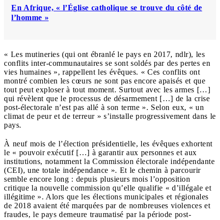
En Afrique, « l’Église catholique se trouve du côté de
l’homme »
« Les mutineries (qui ont ébranlé le pays en 2017, ndlr), les
conflits inter-communautaires se sont soldés par des pertes en
vies humaines », rappellent les évêques. « Ces conflits ont
montré combien les cœurs ne sont pas encore apaisés et que
tout peut exploser à tout moment. Surtout avec les armes […]
qui révèlent que le processus de désarmement […] de la crise
post-électorale n’est pas allé à son terme ». Selon eux, « un
climat de peur et de terreur » s’installe progressivement dans le
pays.
À neuf mois de l’élection présidentielle, les évêques exhortent
le « pouvoir exécutif […] à garantir aux personnes et aux
institutions, notamment la Commission électorale indépendante
(CEI), une totale indépendance ». Et le chemin à parcourir
semble encore long : depuis plusieurs mois l’opposition
critique la nouvelle commission qu’elle qualifie « d’illégale et
illégitime ». Alors que les élections municipales et régionales
de 2018 avaient été marquées par de nombreuses violences et
fraudes, le pays demeure traumatisé par la période post-