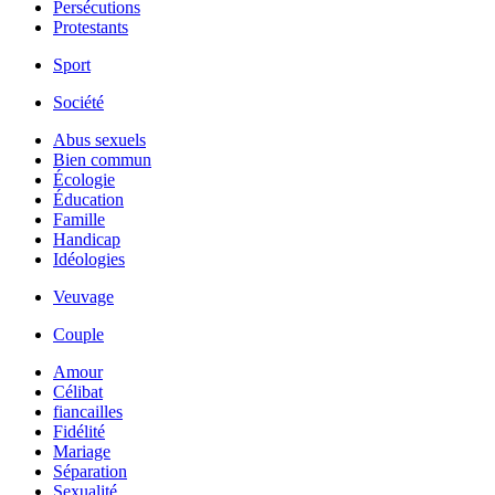
Persécutions
Protestants
Sport
Société
Abus sexuels
Bien commun
Écologie
Éducation
Famille
Handicap
Idéologies
Veuvage
Couple
Amour
Célibat
fiancailles
Fidélité
Mariage
Séparation
Sexualité