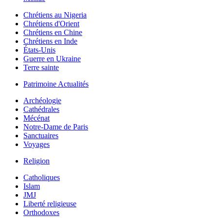
Chrétiens au Nigeria
Chrétiens d'Orient
Chrétiens en Chine
Chrétiens en Inde
États-Unis
Guerre en Ukraine
Terre sainte
Patrimoine Actualités
Archéologie
Cathédrales
Mécénat
Notre-Dame de Paris
Sanctuaires
Voyages
Religion
Catholiques
Islam
JMJ
Liberté religieuse
Orthodoxes