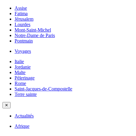
Assise
Fatima
Jérusalem
Lourdes
Mont-Saint-Michel
Notre-Dame de Paris
Pontmain
Voyages
Italie
Jordanie
Malte
Pèlerinage
Rome
Saint-Jacques-de-Compostelle
Terre sainte
✕
Actualités
Afrique