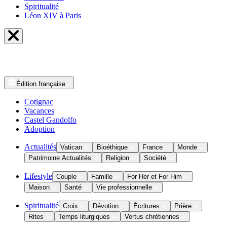
Spiritualité
Léon XIV à Paris
Édition
française
Cotignac
Vacances
Castel Gandolfo
Adoption
Actualités
Vatican
Bioéthique
France
Monde
Patrimoine Actualités
Religion
Société
Lifestyle
Couple
Famille
For Her et For Him
Maison
Santé
Vie professionnelle
Spiritualité
Croix
Dévotion
Écritures
Prière
Rites
Temps liturgiques
Vertus chrétiennes