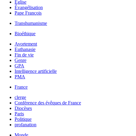
Église
Évangélisation
Pape François
Transhumanisme
Bioéthique
Avortement
Euthanasie
Fin de vie
Genre
GPA
Intelligence artificielle
PMA
France
clerge
Conférence des évêques de France
Diocèses
Paris
Politique
profanation
Monde