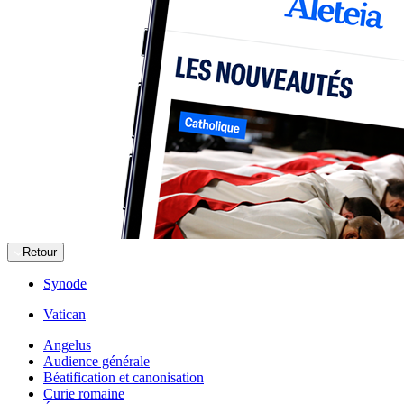
Retour
Synode
Vatican
Angelus
Audience générale
Béatification et canonisation
Curie romaine