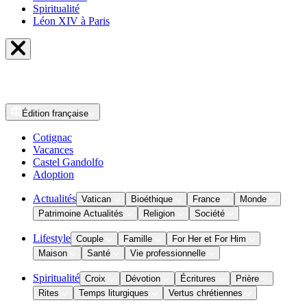
Spiritualité
Léon XIV à Paris
Édition
française
Cotignac
Vacances
Castel Gandolfo
Adoption
Actualités
Vatican
Bioéthique
France
Monde
Patrimoine Actualités
Religion
Société
Lifestyle
Couple
Famille
For Her et For Him
Maison
Santé
Vie professionnelle
Spiritualité
Croix
Dévotion
Écritures
Prière
Rites
Temps liturgiques
Vertus chrétiennes