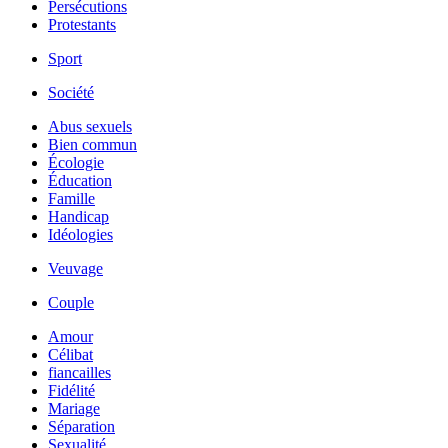
Persécutions
Protestants
Sport
Société
Abus sexuels
Bien commun
Écologie
Éducation
Famille
Handicap
Idéologies
Veuvage
Couple
Amour
Célibat
fiancailles
Fidélité
Mariage
Séparation
Sexualité