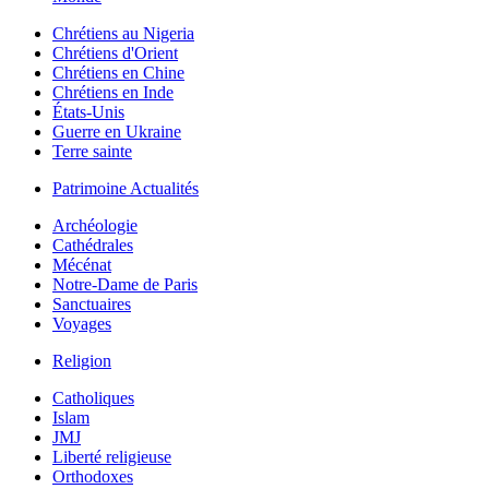
Chrétiens au Nigeria
Chrétiens d'Orient
Chrétiens en Chine
Chrétiens en Inde
États-Unis
Guerre en Ukraine
Terre sainte
Patrimoine Actualités
Archéologie
Cathédrales
Mécénat
Notre-Dame de Paris
Sanctuaires
Voyages
Religion
Catholiques
Islam
JMJ
Liberté religieuse
Orthodoxes