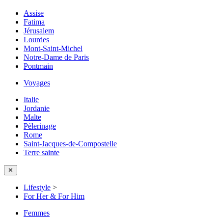
Assise
Fatima
Jérusalem
Lourdes
Mont-Saint-Michel
Notre-Dame de Paris
Pontmain
Voyages
Italie
Jordanie
Malte
Pèlerinage
Rome
Saint-Jacques-de-Compostelle
Terre sainte
✕
Lifestyle
>
For Her & For Him
Femmes