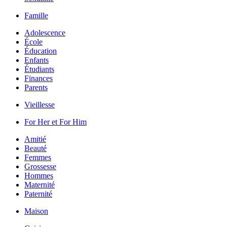
Famille
Adolescence
École
Éducation
Enfants
Étudiants
Finances
Parents
Vieillesse
For Her et For Him
Amitié
Beauté
Femmes
Grossesse
Hommes
Maternité
Paternité
Maison