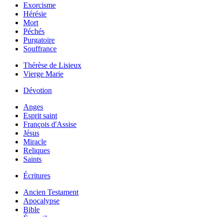
Exorcisme
Hérésie
Mort
Péchés
Purgatoire
Souffrance
Thérèse de Lisieux
Vierge Marie
Dévotion
Anges
Esprit saint
François d'Assise
Jésus
Miracle
Reliques
Saints
Écritures
Ancien Testament
Apocalypse
Bible