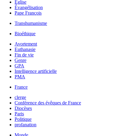
Église
Évangélisation
Pape François
Transhumanisme
Bioéthique
Avortement
Euthanasie
Fin de vie
Genre
GPA
Intelligence artificielle
PMA
France
clerge
Conférence des évêques de France
Diocèses
Paris
Politique
profanation
Monde