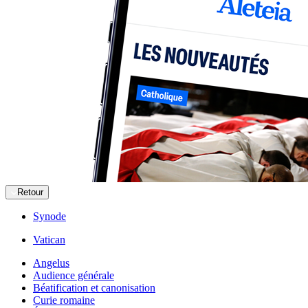
Retour
Synode
Vatican
Angelus
Audience générale
Béatification et canonisation
Curie romaine