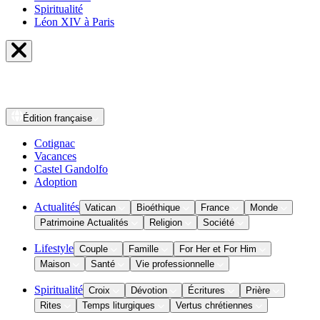
Spiritualité
Léon XIV à Paris
Édition
française
Cotignac
Vacances
Castel Gandolfo
Adoption
Actualités
Vatican
Bioéthique
France
Monde
Patrimoine Actualités
Religion
Société
Lifestyle
Couple
Famille
For Her et For Him
Maison
Santé
Vie professionnelle
Spiritualité
Croix
Dévotion
Écritures
Prière
Rites
Temps liturgiques
Vertus chrétiennes