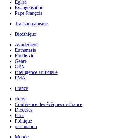
Église
Évangélisation
Pape François
Transhumanisme
Bioéthique
Avortement
Euthanasie
Fin de vie
Genre
GPA
Intelligence artificielle
PMA
France
clerge
Conférence des évêques de France
Diocèses
Paris
Politique
profanation
Monde