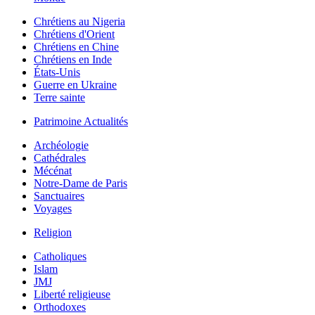
Chrétiens au Nigeria
Chrétiens d'Orient
Chrétiens en Chine
Chrétiens en Inde
États-Unis
Guerre en Ukraine
Terre sainte
Patrimoine Actualités
Archéologie
Cathédrales
Mécénat
Notre-Dame de Paris
Sanctuaires
Voyages
Religion
Catholiques
Islam
JMJ
Liberté religieuse
Orthodoxes