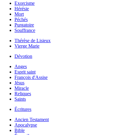
Exorcisme
Hérésie
Mort
Péchés
Purgatoire
Souffrance
Thérèse de Lisieux
Vierge Marie
Dévotion
Anges
Esprit saint
François d'Assise
Jésus
Miracle
Reliques
Saints
Écritures
Ancien Testament
Apocalypse
Bible