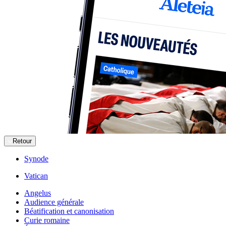
Retour
Synode
Vatican
Angelus
Audience générale
Béatification et canonisation
Curie romaine