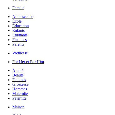
Famille
Adolescence
École
Éducation
Enfants
Étudiants
Finances
Parents
Vieillesse
For Her et For Him
Amitié
Beauté
Femmes
Grossesse
Hommes
Maternité
Paternité
Maison