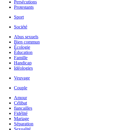
Persécutions
Protestants
Sport
Société
Abus sexuels
Bien commun
Écologie
Éducation
Famille
Handicap
Idéologies
Veuvage
Couple
Amour
Célibat
fiancailles
Fidélité
Mariage
Séparation
Sexualité