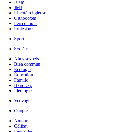
Islam
JMJ
Liberté religieuse
Orthodoxes
Persécutions
Protestants
Sport
Société
Abus sexuels
Bien commun
Écologie
Éducation
Famille
Handicap
Idéologies
Veuvage
Couple
Amour
Célibat
fiancailles