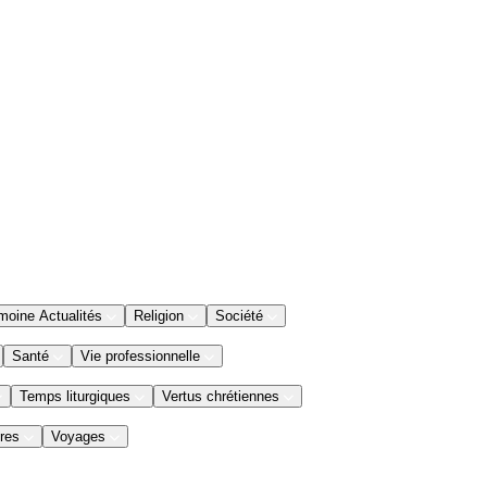
moine Actualités
Religion
Société
Santé
Vie professionnelle
Temps liturgiques
Vertus chrétiennes
res
Voyages