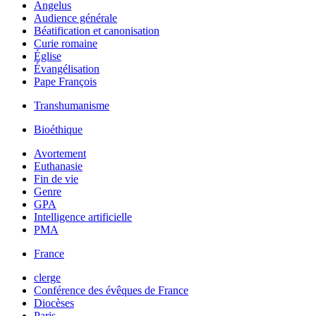
Angelus
Audience générale
Béatification et canonisation
Curie romaine
Église
Évangélisation
Pape François
Transhumanisme
Bioéthique
Avortement
Euthanasie
Fin de vie
Genre
GPA
Intelligence artificielle
PMA
France
clerge
Conférence des évêques de France
Diocèses
Paris