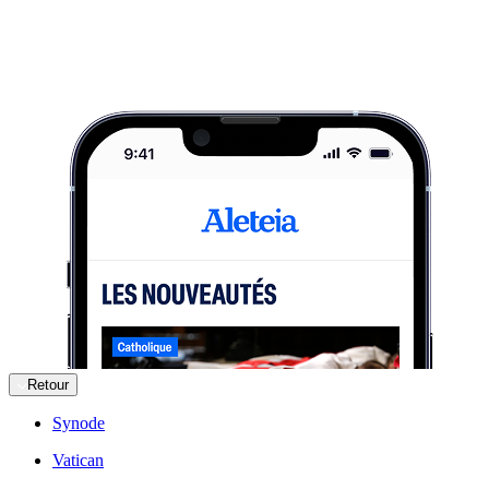
Retour
Synode
Vatican