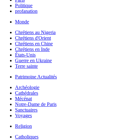
Politique
profanation
Monde
Chrétiens au Nigeria
Chrétiens d'Orient
Chrétiens en Chine
Chrétiens en Inde
États-Unis
Guerre en Ukraine
Terre sainte
Patrimoine Actualités
Archéologie
Cathédrales
Mécénat
Notre-Dame de Paris
Sanctuaires
Voyages
Religion
Catholiques