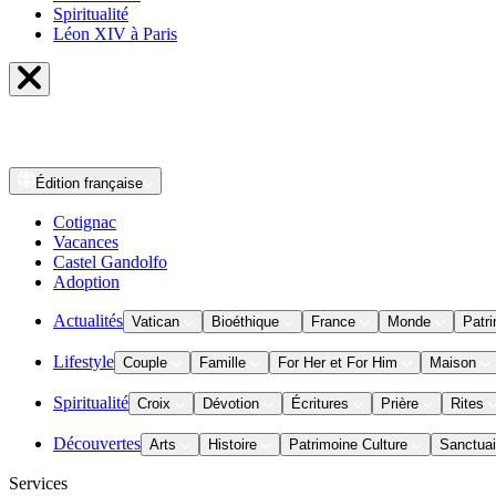
Spiritualité
Léon XIV à Paris
Édition
française
Cotignac
Vacances
Castel Gandolfo
Adoption
Actualités
Vatican
Bioéthique
France
Monde
Patri
Lifestyle
Couple
Famille
For Her et For Him
Maison
Spiritualité
Croix
Dévotion
Écritures
Prière
Rites
Découvertes
Arts
Histoire
Patrimoine Culture
Sanctuai
Services