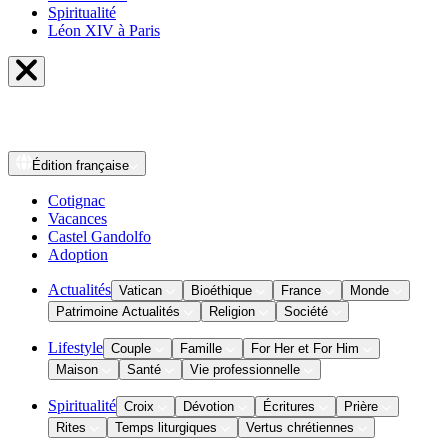
Spiritualité
Léon XIV à Paris
Édition
française
Cotignac
Vacances
Castel Gandolfo
Adoption
Actualités
Vatican
Bioéthique
France
Monde
Patrimoine Actualités
Religion
Société
Lifestyle
Couple
Famille
For Her et For Him
Maison
Santé
Vie professionnelle
Spiritualité
Croix
Dévotion
Écritures
Prière
Rites
Temps liturgiques
Vertus chrétiennes