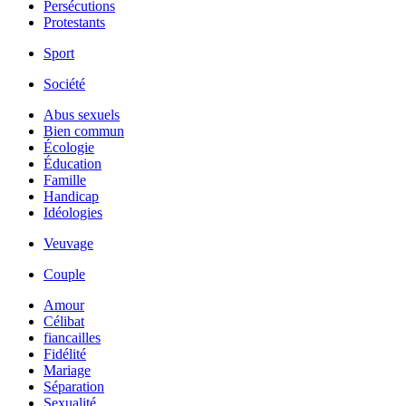
Persécutions
Protestants
Sport
Société
Abus sexuels
Bien commun
Écologie
Éducation
Famille
Handicap
Idéologies
Veuvage
Couple
Amour
Célibat
fiancailles
Fidélité
Mariage
Séparation
Sexualité