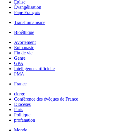
Église
Évangélisation
Pape François
Transhumanisme
Bioéthique
Avortement
Euthanasie
Fin de vie
Genre
GPA
Intelligence artificielle
PMA
France
clerge
Conférence des évêques de France
Diocèses
Paris
Politique
profanation
Monde