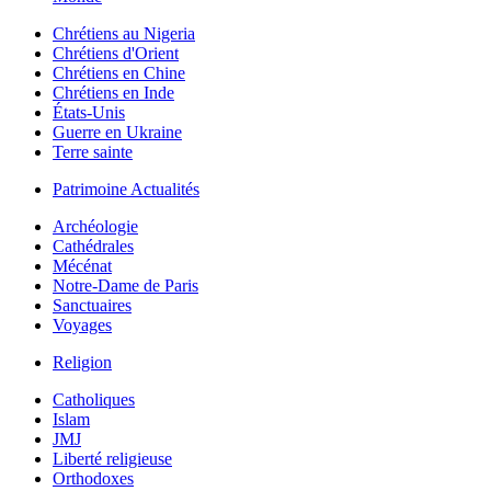
Chrétiens au Nigeria
Chrétiens d'Orient
Chrétiens en Chine
Chrétiens en Inde
États-Unis
Guerre en Ukraine
Terre sainte
Patrimoine Actualités
Archéologie
Cathédrales
Mécénat
Notre-Dame de Paris
Sanctuaires
Voyages
Religion
Catholiques
Islam
JMJ
Liberté religieuse
Orthodoxes