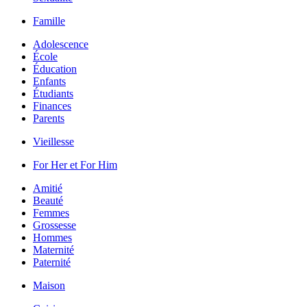
Famille
Adolescence
École
Éducation
Enfants
Étudiants
Finances
Parents
Vieillesse
For Her et For Him
Amitié
Beauté
Femmes
Grossesse
Hommes
Maternité
Paternité
Maison