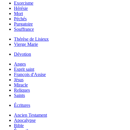
Exorcisme
Hérésie
Mort
Péchés
Purgatoire
Souffrance
Thérèse de Lisieux
Vierge Marie
Dévotion
Anges
Esprit saint
François d'Assise
Jésus
Miracle
Reliques
Saints
Écritures
Ancien Testament
Apocalypse
Bible