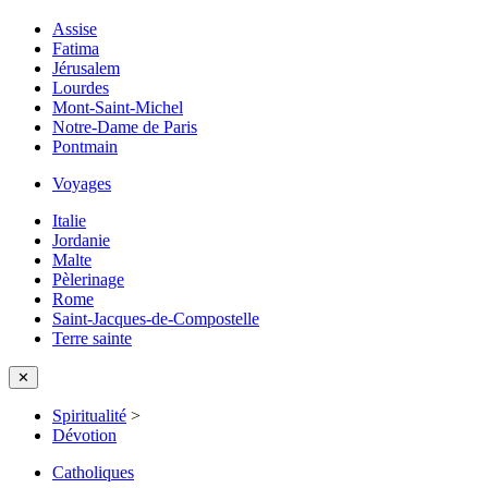
Assise
Fatima
Jérusalem
Lourdes
Mont-Saint-Michel
Notre-Dame de Paris
Pontmain
Voyages
Italie
Jordanie
Malte
Pèlerinage
Rome
Saint-Jacques-de-Compostelle
Terre sainte
✕
Spiritualité
>
Dévotion
Catholiques