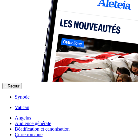
Retour
Synode
Vatican
Angelus
Audience générale
Béatification et canonisation
Curie romaine