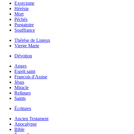
Exorcisme
Hérésie
Mort
Péchés
Purgatoire
Souffrance
Thérèse de Lisieux
Vierge Marie
Dévotion
Anges
Esprit saint
François d'Assise
Jésus
Miracle
Reliques
Saints
Écritures
Ancien Testament
Apocalypse
Bible