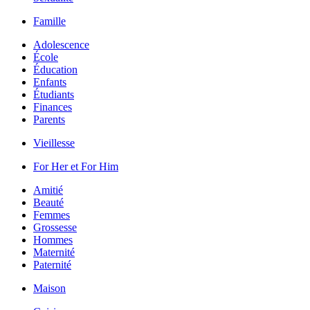
Famille
Adolescence
École
Éducation
Enfants
Étudiants
Finances
Parents
Vieillesse
For Her et For Him
Amitié
Beauté
Femmes
Grossesse
Hommes
Maternité
Paternité
Maison