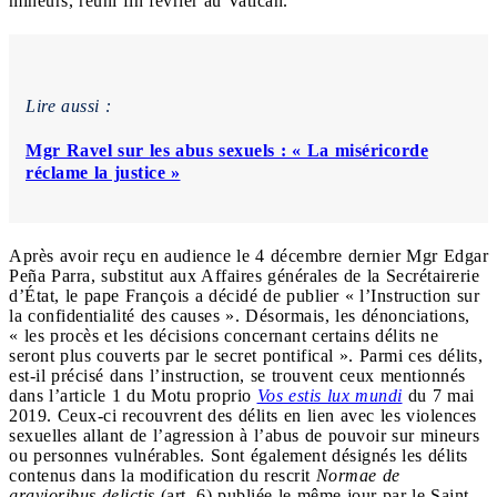
mineurs, réuni fin février au Vatican.
Lire aussi :
Mgr Ravel sur les abus sexuels : « La miséricorde
réclame la justice »
Après avoir reçu en audience le 4 décembre dernier Mgr Edgar
Peña Parra, substitut aux Affaires générales de la Secrétairerie
d’État, le pape François a décidé de publier « l’Instruction sur
la confidentialité des causes ». Désormais, les dénonciations,
« les procès et les décisions concernant certains délits ne
seront plus couverts par le secret pontifical ». Parmi ces délits,
est-il précisé dans l’instruction, se trouvent ceux mentionnés
dans l’article 1 du Motu proprio
Vos estis lux mundi
du 7 mai
2019. Ceux-ci recouvrent des délits en lien avec les violences
sexuelles allant de l’agression à l’abus de pouvoir sur mineurs
ou personnes vulnérables. Sont également désignés les délits
contenus dans la modification du rescrit
Normae de
gravioribus delictis
(art. 6) publiée le même jour par le Saint-