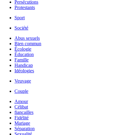
Persécutions
Protestants
Sport
Société
Abus sexuels
Bien commun
Écologie
Éducation
Famille
Handicap
Idéologies
Veuvage
Couple
Amour
Célibat
fiancailles
Fidélité
Mariage
Séparation
Sexualité