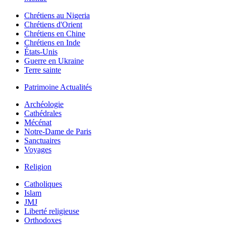
Chrétiens au Nigeria
Chrétiens d'Orient
Chrétiens en Chine
Chrétiens en Inde
États-Unis
Guerre en Ukraine
Terre sainte
Patrimoine Actualités
Archéologie
Cathédrales
Mécénat
Notre-Dame de Paris
Sanctuaires
Voyages
Religion
Catholiques
Islam
JMJ
Liberté religieuse
Orthodoxes