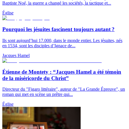
Baptiste Noé, la guerre a changé les sociétés, la tactique et...
Église
Pourquoi les jésuites fascinent toujours autant ?
Ils sont aujourd’hui 17.000, dans le monde entier. Les jésuites, nés
en 1534, sont les disciples d’Ignace de...
Jacques Hamel
Étienne de Montety : “Jacques Hamel a été témoin
de la miséricorde du Christ”
Directeur du "Figaro littéraire", auteur de "La Grande Épreuve", un
roman qui met en scène un prêtre qui...
Église