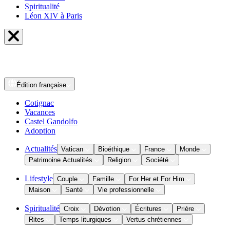
Spiritualité
Léon XIV à Paris
Édition
française
Cotignac
Vacances
Castel Gandolfo
Adoption
Actualités
Vatican
Bioéthique
France
Monde
Patrimoine Actualités
Religion
Société
Lifestyle
Couple
Famille
For Her et For Him
Maison
Santé
Vie professionnelle
Spiritualité
Croix
Dévotion
Écritures
Prière
Rites
Temps liturgiques
Vertus chrétiennes