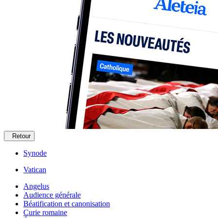
Retour
Synode
Vatican
Angelus
Audience générale
Béatification et canonisation
Curie romaine