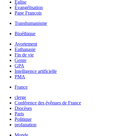
Église
Évangélisation
Pape François
Transhumanisme
Bioéthique
Avortement
Euthanasie
Fin de vie
Genre
GPA
Intelligence artificielle
PMA
France
clerge
Conférence des évêques de France
Diocèses
Paris
Politique
profanation
Monde