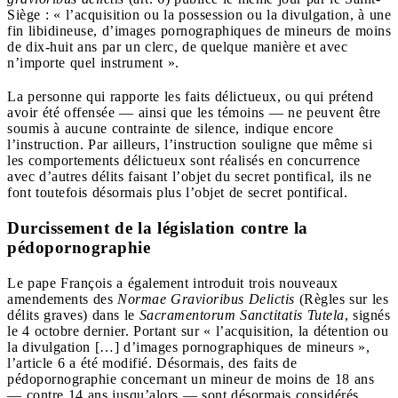
Siège : « l’acquisition ou la possession ou la divulgation, à une
fin libidineuse, d’images pornographiques de mineurs de moins
de dix-huit ans par un clerc, de quelque manière et avec
n’importe quel instrument ».
La personne qui rapporte les faits délictueux, ou qui prétend
avoir été offensée — ainsi que les témoins — ne peuvent être
soumis à aucune contrainte de silence, indique encore
l’instruction. Par ailleurs, l’instruction souligne que même si
les comportements délictueux sont réalisés en concurrence
avec d’autres délits faisant l’objet du secret pontifical, ils ne
font toutefois désormais plus l’objet de secret pontifical.
Durcissement de la législation contre la
pédopornographie
Le pape François a également introduit trois nouveaux
amendements des
Normae Gravioribus Delictis
(Règles sur les
délits graves) dans le
Sacramentorum Sanctitatis Tutela
, signés
le 4 octobre dernier. Portant sur « l’acquisition, la détention ou
la divulgation […] d’images pornographiques de mineurs »,
l’article 6 a été modifié. Désormais, des faits de
pédopornographie concernant un mineur de moins de 18 ans
— contre 14 ans jusqu’alors — sont désormais considérés