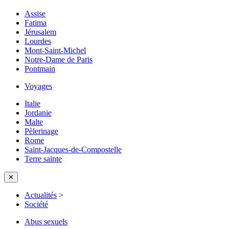
Assise
Fatima
Jérusalem
Lourdes
Mont-Saint-Michel
Notre-Dame de Paris
Pontmain
Voyages
Italie
Jordanie
Malte
Pèlerinage
Rome
Saint-Jacques-de-Compostelle
Terre sainte
✕
Actualités
>
Société
Abus sexuels