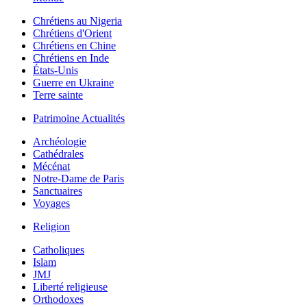
Chrétiens au Nigeria
Chrétiens d'Orient
Chrétiens en Chine
Chrétiens en Inde
États-Unis
Guerre en Ukraine
Terre sainte
Patrimoine Actualités
Archéologie
Cathédrales
Mécénat
Notre-Dame de Paris
Sanctuaires
Voyages
Religion
Catholiques
Islam
JMJ
Liberté religieuse
Orthodoxes