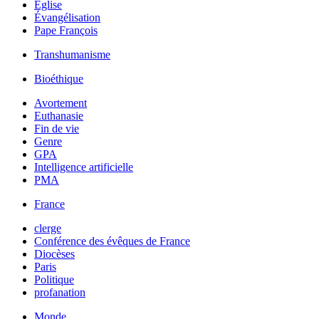
Église
Évangélisation
Pape François
Transhumanisme
Bioéthique
Avortement
Euthanasie
Fin de vie
Genre
GPA
Intelligence artificielle
PMA
France
clerge
Conférence des évêques de France
Diocèses
Paris
Politique
profanation
Monde