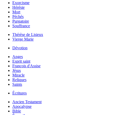
Exorcisme
Hérésie
Mort
Péchés
Purgatoire
Souffrance
Thérèse de Lisieux
Vierge Marie
Dévotion
Anges
Esprit saint
François d'Assise
Jésus
Miracle
Reliques
Saints
Écritures
Ancien Testament
Apocalypse
Bible