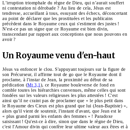
L’irruption triomphale du règne de Dieu, qui n’aurait souffert
ni contestation ni dérobade ? Au lieu de cela, Jésus est
tendresse, accueillant à tous, essuyant des échecs, déconcertant
au point de déclarer que les prostituées et les publicains
précèdent dans le Royaume ceux qui s'estiment des justes !
N'est-ce pas un signe que ce Royaume est bien divin,
transcendant par rapport aux conceptions que nous pouvons en
avoir ?
Un Royaume venu d'en-haut
Jésus va enfoncer le clou. S'appuyant toujours sur la figure de
son Précurseur, il affirme tout de go que le Royaume dont il
proclame, à l'instar de Jean, la proximité au début de sa
prédication (
Mt 3,1
), ce Royaume bouleverse de fond en
comble toutes les hiérarchies convenues, même celles qui sont
fondées sur les valeurs religieuses les plus attestées ! C'est
ainsi qu’il ne craint pas de proclamer que « le plus petit dans
le Royaume des Cieux est plus grand que lui (Jean-Baptiste) »,
alors qu'il vient de soutenir, l'instant d'avant, que Jean est le
« plus grand parmi les enfants des femmes » ! Paradoxe
saisissant ! Qu'est-ce à dire, sinon que dans le règne de Dieu,
c'est l'Amour divin qui confère leur ultime valeur aux êtres et à