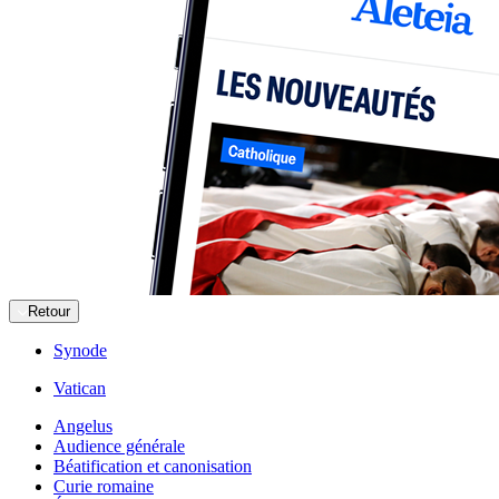
Retour
Synode
Vatican
Angelus
Audience générale
Béatification et canonisation
Curie romaine