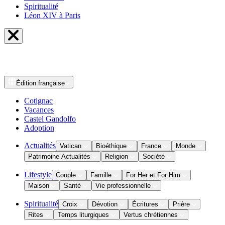
Spiritualité
Léon XIV à Paris
Édition
française
Cotignac
Vacances
Castel Gandolfo
Adoption
Actualités
Vatican
Bioéthique
France
Monde
Patrimoine Actualités
Religion
Société
Lifestyle
Couple
Famille
For Her et For Him
Maison
Santé
Vie professionnelle
Spiritualité
Croix
Dévotion
Écritures
Prière
Rites
Temps liturgiques
Vertus chrétiennes