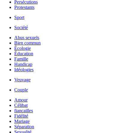
Persécutions
Protestants
Sport
Société
Abus sexuels
Bien commun
Écologie
Éducation
Famille
Handicap
Idéologies
Veuvage
Couple
Amour
Célibat
fiancailles
Fidélité
Mariage
Séparation
Sexualité