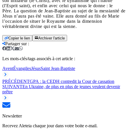
son initiateur (le Christ), avec le dynamisme qui l'habite
(l'Esprit saint), et enfin avec celui qui nous le donne : le
Père.
La question de Jean-Baptiste au sujet de la messianité de
Jésus n’aura pas été vaine. Elle aura donné au fils de Marie
l’occasion de situer le Royaume dans la dimension
véritablement divine qui est la sienne.
Copier le lien
Archiver l'article
Partager sur
:
Les mots-clés/tags associés à cet article :
Avent
Évangiles
Jésus
Saint Jean-Baptiste
PRÉCÉDENT
GPA : la CEDH contredit la Cour de cassation
SUIVANT
En Ukraine, de plus en plus de jeunes veulent devenir
prêtre
Newsletter
Recevez Aleteia chaque jour dans votre boite e-mail.