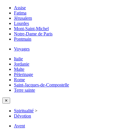
Assise
Fatima
Jérusalem
Lourdes
Mont-Saint-Michel
Notre-Dame de Paris
Pontmain
Voyages
Italie
Jordanie
Malte
Pèlerinage
Rome
Saint-Jacques-de-Compostelle
Terre sainte
✕
Spiritualité
>
Dévotion
Avent