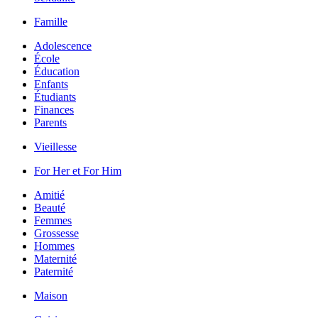
Famille
Adolescence
École
Éducation
Enfants
Étudiants
Finances
Parents
Vieillesse
For Her et For Him
Amitié
Beauté
Femmes
Grossesse
Hommes
Maternité
Paternité
Maison