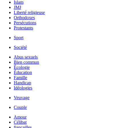
Islam
JMJ
Liberté religieuse
Orthodoxes
Persécutions
Protestants
Sport
Société
Abus sexuels
Bien commun
Écologie
Éducation
Famille
Handicap
Idéologies
Veuvage
Couple
Amour
Célibat
fiancailles