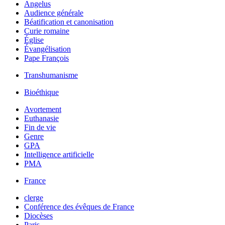
Angelus
Audience générale
Béatification et canonisation
Curie romaine
Église
Évangélisation
Pape François
Transhumanisme
Bioéthique
Avortement
Euthanasie
Fin de vie
Genre
GPA
Intelligence artificielle
PMA
France
clerge
Conférence des évêques de France
Diocèses
Paris