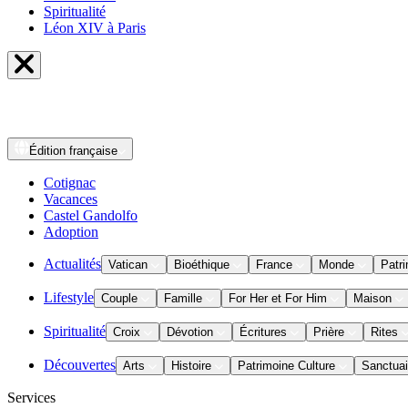
Spiritualité
Léon XIV à Paris
Édition
française
Cotignac
Vacances
Castel Gandolfo
Adoption
Actualités
Vatican
Bioéthique
France
Monde
Patri
Lifestyle
Couple
Famille
For Her et For Him
Maison
Spiritualité
Croix
Dévotion
Écritures
Prière
Rites
Découvertes
Arts
Histoire
Patrimoine Culture
Sanctuai
Services