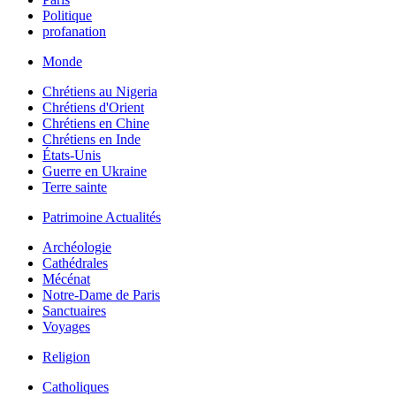
Politique
profanation
Monde
Chrétiens au Nigeria
Chrétiens d'Orient
Chrétiens en Chine
Chrétiens en Inde
États-Unis
Guerre en Ukraine
Terre sainte
Patrimoine Actualités
Archéologie
Cathédrales
Mécénat
Notre-Dame de Paris
Sanctuaires
Voyages
Religion
Catholiques