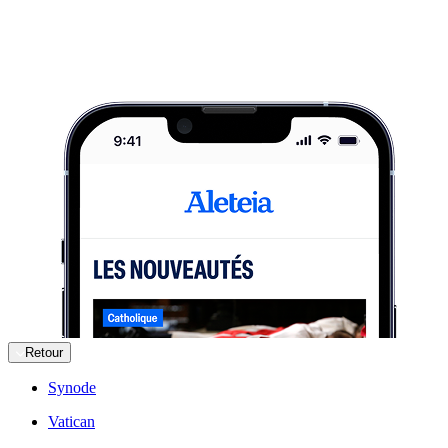
Retour
Synode
Vatican