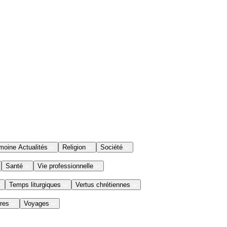
moine Actualités
Religion
Société
Santé
Vie professionnelle
Temps liturgiques
Vertus chrétiennes
res
Voyages