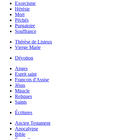
Exorcisme
Hérésie
Mort
Péchés
Purgatoire
Souffrance
Thérèse de Lisieux
Vierge Marie
Dévotion
Anges
Esprit saint
François d'Assise
Jésus
Miracle
Reliques
Saints
Écritures
Ancien Testament
Apocalypse
Bible