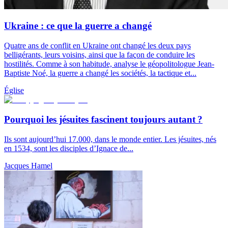
Ukraine : ce que la guerre a changé
Quatre ans de conflit en Ukraine ont changé les deux pays
belligérants, leurs voisins, ainsi que la façon de conduire les
hostilités. Comme à son habitude, analyse le géopolitologue Jean-
Baptiste Noé, la guerre a changé les sociétés, la tactique et...
Église
Pourquoi les jésuites fascinent toujours autant ?
Ils sont aujourd’hui 17.000, dans le monde entier. Les jésuites, nés
en 1534, sont les disciples d’Ignace de...
Jacques Hamel