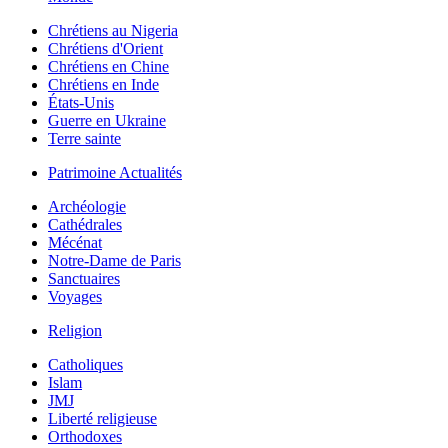
Chrétiens au Nigeria
Chrétiens d'Orient
Chrétiens en Chine
Chrétiens en Inde
États-Unis
Guerre en Ukraine
Terre sainte
Patrimoine Actualités
Archéologie
Cathédrales
Mécénat
Notre-Dame de Paris
Sanctuaires
Voyages
Religion
Catholiques
Islam
JMJ
Liberté religieuse
Orthodoxes