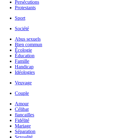
Persécutions
Protestants
Sport
Société
Abus sexuels
Bien commun
Écologie
Éducation
Famille
Handicap
Idéologies
Veuvage
Couple
Amour
Célibat
fiancailles
Fidélité
Mariage
Séparation
Sexualité