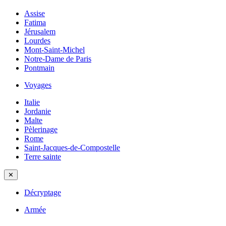
Assise
Fatima
Jérusalem
Lourdes
Mont-Saint-Michel
Notre-Dame de Paris
Pontmain
Voyages
Italie
Jordanie
Malte
Pèlerinage
Rome
Saint-Jacques-de-Compostelle
Terre sainte
✕
Décryptage
Armée