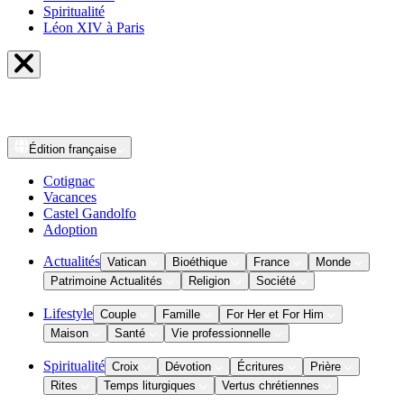
Spiritualité
Léon XIV à Paris
Édition
française
Cotignac
Vacances
Castel Gandolfo
Adoption
Actualités
Vatican
Bioéthique
France
Monde
Patrimoine Actualités
Religion
Société
Lifestyle
Couple
Famille
For Her et For Him
Maison
Santé
Vie professionnelle
Spiritualité
Croix
Dévotion
Écritures
Prière
Rites
Temps liturgiques
Vertus chrétiennes