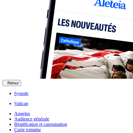
Retour
Synode
Vatican
Angelus
Audience générale
Béatification et canonisation
Curie romaine