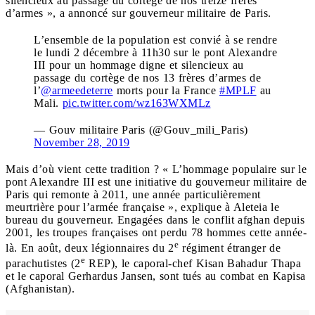
silencieux au passage du cortège de nos treize frères
d’armes », a annoncé sur gouverneur militaire de Paris.
L’ensemble de la population est convié à se rendre
le lundi 2 décembre à 11h30 sur le pont Alexandre
III pour un hommage digne et silencieux au
passage du cortège de nos 13 frères d’armes de
l’
@armeedeterre
morts pour la France
#MPLF
au
Mali.
pic.twitter.com/wz163WXMLz
— Gouv militaire Paris (@Gouv_mili_Paris)
November 28, 2019
Mais d’où vient cette tradition ? « L’hommage populaire sur le
pont Alexandre III est une initiative du gouverneur militaire de
Paris qui remonte à 2011, une année particulièrement
meurtrière pour l’armée française », explique à Aleteia le
bureau du gouverneur. Engagées dans le conflit afghan depuis
2001, les troupes françaises ont perdu 78 hommes cette année-
e
là. En août, deux légionnaires du 2
régiment étranger de
e
parachutistes (2
REP), le caporal-chef Kisan Bahadur Thapa
et le caporal Gerhardus Jansen, sont tués au combat en Kapisa
(Afghanistan).