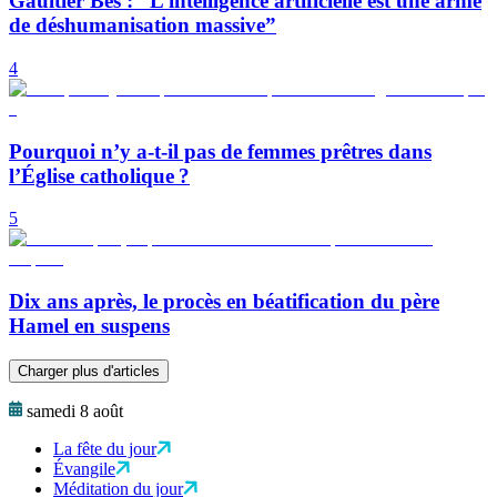
Gaultier Bès : “L’intelligence artificielle est une arme
de déshumanisation massive”
4
Pourquoi n’y a-t-il pas de femmes prêtres dans
l’Église catholique ?
5
Dix ans après, le procès en béatification du père
Hamel en suspens
Charger plus d'articles
samedi 8 août
La fête du jour
Évangile
Méditation du jour