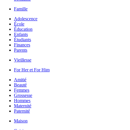
Famille
Adolescence
École
Éducation
Enfants
Étudiants
Finances
Parents
Vieillesse
For Her et For Him
Amitié
Beauté
Femmes
Grossesse
Hommes
Maternité
Paternité
Maison