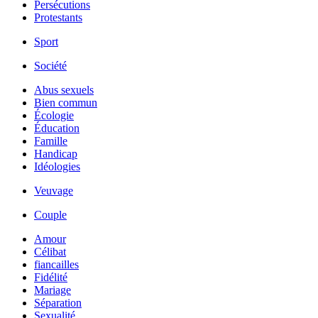
Persécutions
Protestants
Sport
Société
Abus sexuels
Bien commun
Écologie
Éducation
Famille
Handicap
Idéologies
Veuvage
Couple
Amour
Célibat
fiancailles
Fidélité
Mariage
Séparation
Sexualité