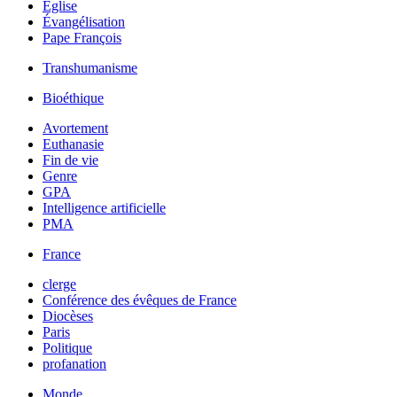
Église
Évangélisation
Pape François
Transhumanisme
Bioéthique
Avortement
Euthanasie
Fin de vie
Genre
GPA
Intelligence artificielle
PMA
France
clerge
Conférence des évêques de France
Diocèses
Paris
Politique
profanation
Monde