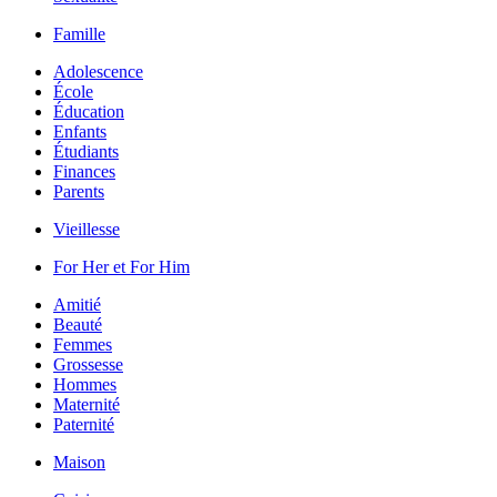
Famille
Adolescence
École
Éducation
Enfants
Étudiants
Finances
Parents
Vieillesse
For Her et For Him
Amitié
Beauté
Femmes
Grossesse
Hommes
Maternité
Paternité
Maison