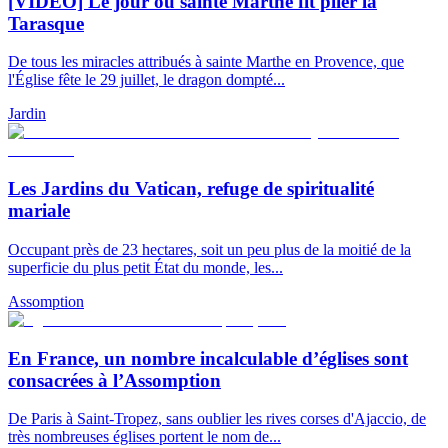
[VIDÉO] Le jour où sainte Marthe fit plier la
Tarasque
De tous les miracles attribués à sainte Marthe en Provence, que
l'Église fête le 29 juillet, le dragon dompté...
Jardin
Les Jardins du Vatican, refuge de spiritualité
mariale
Occupant près de 23 hectares, soit un peu plus de la moitié de la
superficie du plus petit État du monde, les...
Assomption
En France, un nombre incalculable d’églises sont
consacrées à l’Assomption
De Paris à Saint-Tropez, sans oublier les rives corses d'Ajaccio, de
très nombreuses églises portent le nom de...