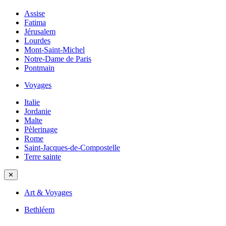
Assise
Fatima
Jérusalem
Lourdes
Mont-Saint-Michel
Notre-Dame de Paris
Pontmain
Voyages
Italie
Jordanie
Malte
Pèlerinage
Rome
Saint-Jacques-de-Compostelle
Terre sainte
✕
Art & Voyages
Bethléem