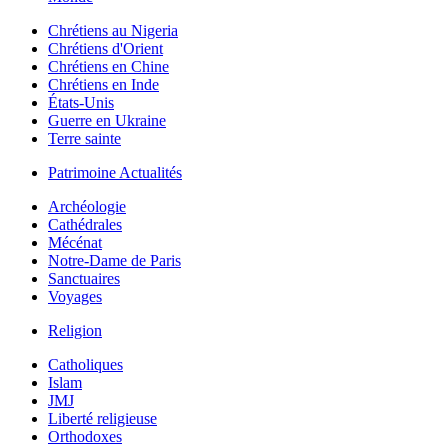
Chrétiens au Nigeria
Chrétiens d'Orient
Chrétiens en Chine
Chrétiens en Inde
États-Unis
Guerre en Ukraine
Terre sainte
Patrimoine Actualités
Archéologie
Cathédrales
Mécénat
Notre-Dame de Paris
Sanctuaires
Voyages
Religion
Catholiques
Islam
JMJ
Liberté religieuse
Orthodoxes