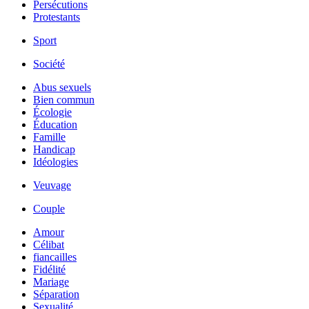
Persécutions
Protestants
Sport
Société
Abus sexuels
Bien commun
Écologie
Éducation
Famille
Handicap
Idéologies
Veuvage
Couple
Amour
Célibat
fiancailles
Fidélité
Mariage
Séparation
Sexualité