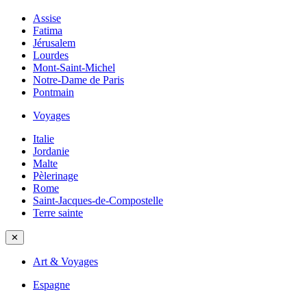
Assise
Fatima
Jérusalem
Lourdes
Mont-Saint-Michel
Notre-Dame de Paris
Pontmain
Voyages
Italie
Jordanie
Malte
Pèlerinage
Rome
Saint-Jacques-de-Compostelle
Terre sainte
✕
Art & Voyages
Espagne