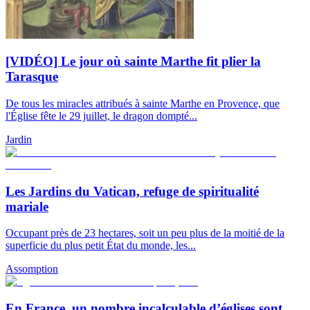
[VIDÉO] Le jour où sainte Marthe fit plier la
Tarasque
De tous les miracles attribués à sainte Marthe en Provence, que
l'Église fête le 29 juillet, le dragon dompté...
Jardin
Les Jardins du Vatican, refuge de spiritualité
mariale
Occupant près de 23 hectares, soit un peu plus de la moitié de la
superficie du plus petit État du monde, les...
Assomption
En France, un nombre incalculable d’églises sont