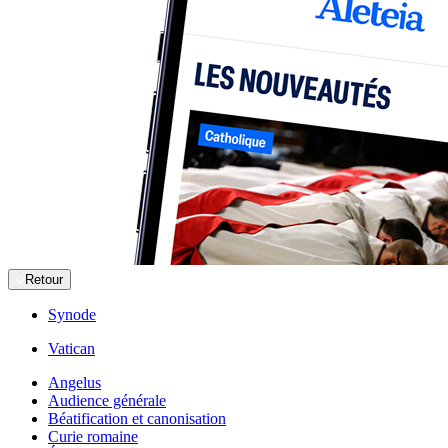
Retour
Synode
Vatican
Angelus
Audience générale
Béatification et canonisation
Curie romaine