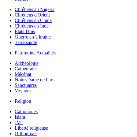
Chrétiens au Nigeria
Chrétiens d'Orient
Chrétiens en Chine
Chrétiens en Inde
États-Unis
Guerre en Ukraine
Terre sainte
Patrimoine Actualités
Archéologie
Cathédrales
Mécénat
Notre-Dame de Paris
Sanctuaires
Voyages
Religion
Catholiques
Islam
JMJ
Liberté religieuse
Orthodoxes