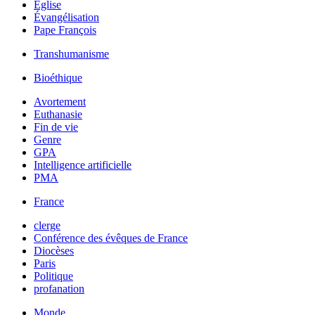
Église
Évangélisation
Pape François
Transhumanisme
Bioéthique
Avortement
Euthanasie
Fin de vie
Genre
GPA
Intelligence artificielle
PMA
France
clerge
Conférence des évêques de France
Diocèses
Paris
Politique
profanation
Monde