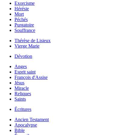
Exorcisme
Hérésie
Mort
Péchés
Purgatoire
Souffrance
Thérèse de Lisieux
Vierge Marie
Dévotion
Anges
Esprit saint
François d'Assise
Jésus
Miracle
Reliques
Saints
Écritures
Ancien Testament
Apocalypse
Bible