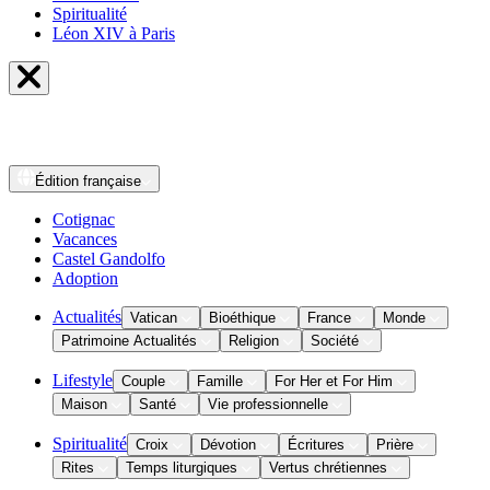
Spiritualité
Léon XIV à Paris
Édition
française
Cotignac
Vacances
Castel Gandolfo
Adoption
Actualités
Vatican
Bioéthique
France
Monde
Patrimoine Actualités
Religion
Société
Lifestyle
Couple
Famille
For Her et For Him
Maison
Santé
Vie professionnelle
Spiritualité
Croix
Dévotion
Écritures
Prière
Rites
Temps liturgiques
Vertus chrétiennes