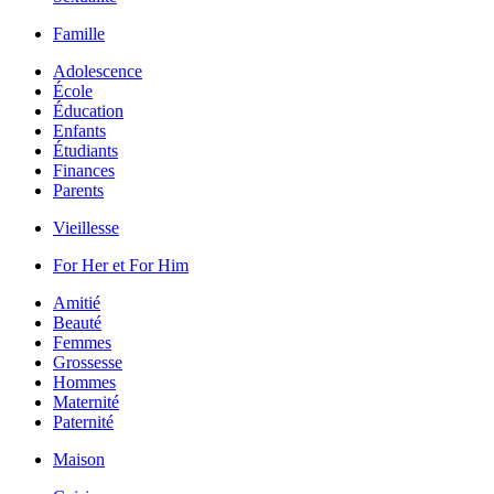
Famille
Adolescence
École
Éducation
Enfants
Étudiants
Finances
Parents
Vieillesse
For Her et For Him
Amitié
Beauté
Femmes
Grossesse
Hommes
Maternité
Paternité
Maison