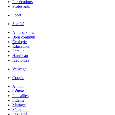
Persécutions
Protestants
Sport
Société
Abus sexuels
Bien commun
Écologie
Éducation
Famille
Handicap
Idéologies
Veuvage
Couple
Amour
Célibat
fiancailles
Fidélité
Mariage
Séparation
Sexualité