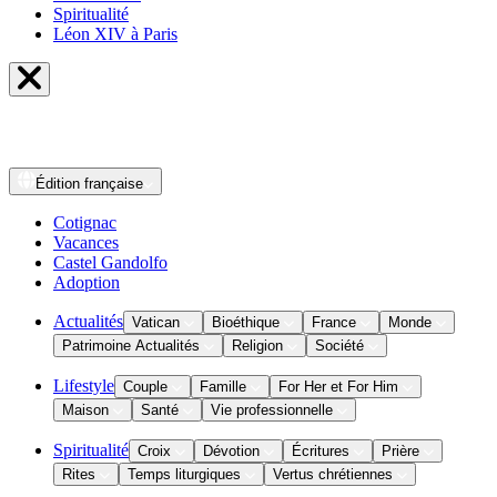
Spiritualité
Léon XIV à Paris
Édition
française
Cotignac
Vacances
Castel Gandolfo
Adoption
Actualités
Vatican
Bioéthique
France
Monde
Patrimoine Actualités
Religion
Société
Lifestyle
Couple
Famille
For Her et For Him
Maison
Santé
Vie professionnelle
Spiritualité
Croix
Dévotion
Écritures
Prière
Rites
Temps liturgiques
Vertus chrétiennes