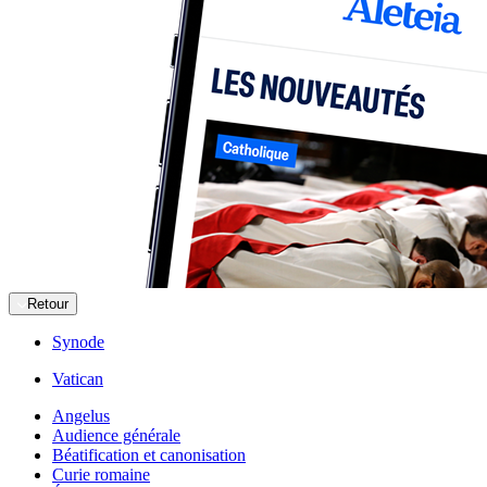
Retour
Synode
Vatican
Angelus
Audience générale
Béatification et canonisation
Curie romaine