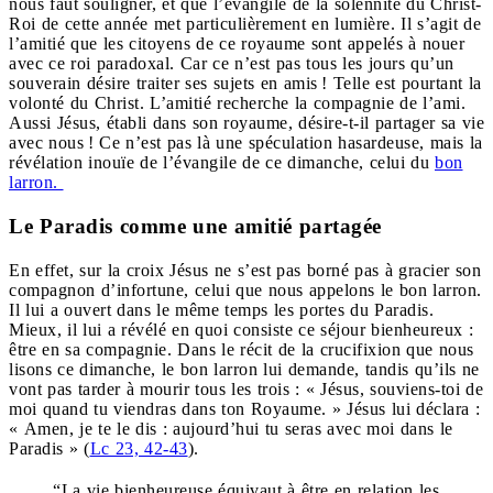
nous faut souligner, et que l’évangile de la solennité du Christ-
Roi de cette année met particulièrement en lumière. Il s’agit de
l’amitié que les citoyens de ce royaume sont appelés à nouer
avec ce roi paradoxal. Car ce n’est pas tous les jours qu’un
souverain désire traiter ses sujets en amis ! Telle est pourtant la
volonté du Christ. L’amitié recherche la compagnie de l’ami.
Aussi Jésus, établi dans son royaume, désire-t-il partager sa vie
avec nous ! Ce n’est pas là une spéculation hasardeuse, mais la
révélation inouïe de l’évangile de ce dimanche, celui du
bon
larron.
Le Paradis comme une amitié partagée
En effet, sur la croix Jésus ne s’est pas borné pas à gracier son
compagnon d’infortune, celui que nous appelons le bon larron.
Il lui a ouvert dans le même temps les portes du Paradis.
Mieux, il lui a révélé en quoi consiste ce séjour bienheureux :
être en sa compagnie. Dans le récit de la crucifixion que nous
lisons ce dimanche, le bon larron lui demande, tandis qu’ils ne
vont pas tarder à mourir tous les trois : « Jésus, souviens-toi de
moi quand tu viendras dans ton Royaume. » Jésus lui déclara :
« Amen, je te le dis : aujourd’hui tu seras avec moi dans le
Paradis » (
Lc 23, 42-43
).
“La vie bienheureuse équivaut à être en relation les