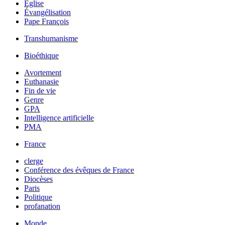
Église
Évangélisation
Pape François
Transhumanisme
Bioéthique
Avortement
Euthanasie
Fin de vie
Genre
GPA
Intelligence artificielle
PMA
France
clerge
Conférence des évêques de France
Diocèses
Paris
Politique
profanation
Monde