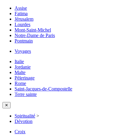
Assise
Fatima
Jérusalem
Lourdes
Mont-Saint-Michel
Notre-Dame de Paris
Pontmain
Voyages
Italie
Jordanie
Malte
Pèlerinage
Rome
Saint-Jacques-de-Compostelle
Terre sainte
✕
Spiritualité
>
Dévotion
Croix