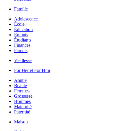
Famille
Adolescence
École
Éducation
Enfants
Étudiants
Finances
Parents
Vieillesse
For Her et For Him
Amitié
Beauté
Femmes
Grossesse
Hommes
Maternité
Paternité
Maison