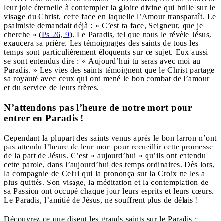
leur joie éternelle à contempler la gloire divine qui brille sur le
visage du Christ, cette face en laquelle l’Amour transparaît. Le
psalmiste demandait déjà : « C’est ta face, Seigneur, que je
cherche » (
Ps 26, 9
). Le Paradis, tel que nous le révèle Jésus,
exaucera sa prière. Les témoignages des saints de tous les
temps sont particulièrement éloquents sur ce sujet. Eux aussi
se sont entendus dire : « Aujourd’hui tu seras avec moi au
Paradis. » Les vies des saints témoignent que le Christ partage
sa royauté avec ceux qui ont mené le bon combat de l’amour
et du service de leurs frères.
N’attendons pas l’heure de notre mort pour
entrer en Paradis !
Cependant la plupart des saints venus après le bon larron n’ont
pas attendu l’heure de leur mort pour recueillir cette promesse
de la part de Jésus. C’est « aujourd’hui » qu’ils ont entendu
cette parole, dans l’aujourd’hui des temps ordinaires. Dès lors,
la compagnie de Celui qui la prononça sur la Croix ne les a
plus quittés. Son visage, la méditation et la contemplation de
sa Passion ont occupé chaque jour leurs esprits et leurs cœurs.
Le Paradis, l’amitié de Jésus, ne souffrent plus de délais !
Découvrez ce que disent les grands saints sur le Paradis :