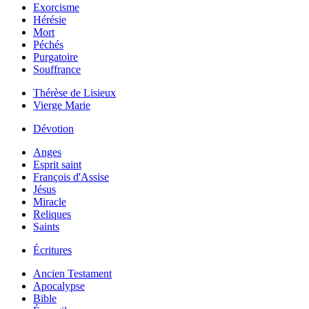
Exorcisme
Hérésie
Mort
Péchés
Purgatoire
Souffrance
Thérèse de Lisieux
Vierge Marie
Dévotion
Anges
Esprit saint
François d'Assise
Jésus
Miracle
Reliques
Saints
Écritures
Ancien Testament
Apocalypse
Bible