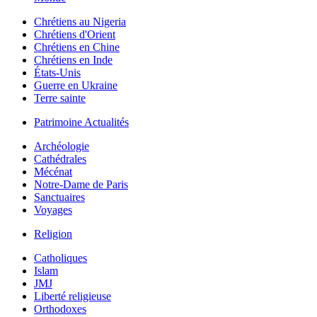
Chrétiens au Nigeria
Chrétiens d'Orient
Chrétiens en Chine
Chrétiens en Inde
États-Unis
Guerre en Ukraine
Terre sainte
Patrimoine Actualités
Archéologie
Cathédrales
Mécénat
Notre-Dame de Paris
Sanctuaires
Voyages
Religion
Catholiques
Islam
JMJ
Liberté religieuse
Orthodoxes