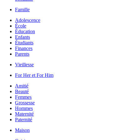
Famille
Adolescence
École
Éducation
Enfants
Étudiants
Finances
Parents
Vieillesse
For Her et For Him
Amitié
Beauté
Femmes
Grossesse
Hommes
Maternité
Paternité
Maison