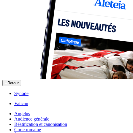
Retour
Synode
Vatican
Angelus
Audience générale
Béatification et canonisation
Curie romaine