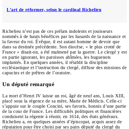
L’art de réformer, selon le cardinal Richelieu
Richelieu n’est pas de ces prélats indolents et jouisseurs
nommés à de hauts bénéfices par les hasards de la naissance et
la faveur du roi. Évêque, il est autant homme de devoir que
dans sa destinée précédente. Son diocèse, « le plus crotté de
France » disait-on, a été malmené par la guerre. Le clergé y est
en partie ignorant, les paroisses abîmées, les huguenots
implantés. En quelques années, il rétablit la discipline
ecclésiastique et l’instruction du clergé, diffuse des missions de
capucins et de prêtres de l’oratoire.
Un député remarqué
La mort d’Henri IV laisse un roi, âgé de neuf ans, Louis XIII,
placé sous la régence de sa mère, Marie de Médicis. Celle-ci
s’appuie sur le couple Concini, ses favoris, honnis d’une partie
de la cour de France. Les difficultés politiques et financières
conduisent la régente à réunir, en 1614, des états généraux.
Richelieu a, en quelques années d’épiscopat, acquis assez de
réputation pour être choisi par ses pairs député du clergé du