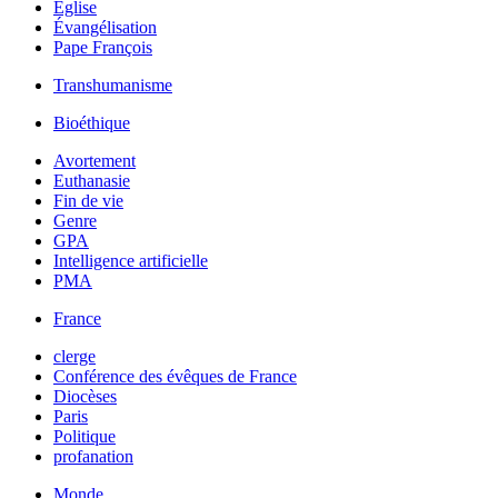
Église
Évangélisation
Pape François
Transhumanisme
Bioéthique
Avortement
Euthanasie
Fin de vie
Genre
GPA
Intelligence artificielle
PMA
France
clerge
Conférence des évêques de France
Diocèses
Paris
Politique
profanation
Monde