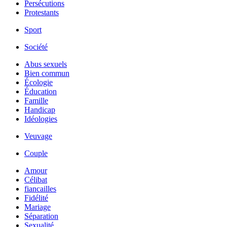
Persécutions
Protestants
Sport
Société
Abus sexuels
Bien commun
Écologie
Éducation
Famille
Handicap
Idéologies
Veuvage
Couple
Amour
Célibat
fiancailles
Fidélité
Mariage
Séparation
Sexualité