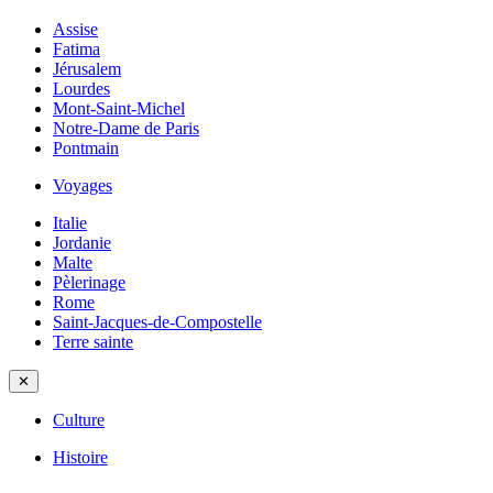
Assise
Fatima
Jérusalem
Lourdes
Mont-Saint-Michel
Notre-Dame de Paris
Pontmain
Voyages
Italie
Jordanie
Malte
Pèlerinage
Rome
Saint-Jacques-de-Compostelle
Terre sainte
✕
Culture
Histoire