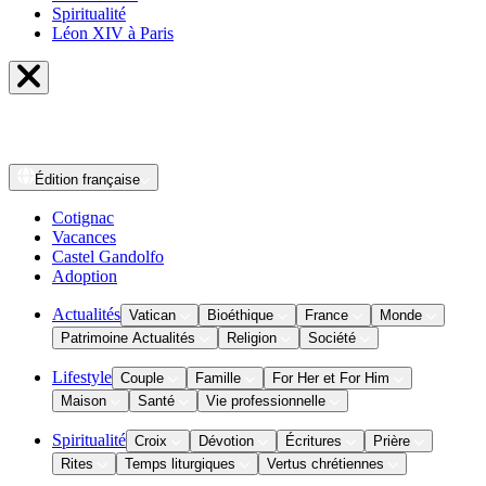
Spiritualité
Léon XIV à Paris
Édition
française
Cotignac
Vacances
Castel Gandolfo
Adoption
Actualités
Vatican
Bioéthique
France
Monde
Patrimoine Actualités
Religion
Société
Lifestyle
Couple
Famille
For Her et For Him
Maison
Santé
Vie professionnelle
Spiritualité
Croix
Dévotion
Écritures
Prière
Rites
Temps liturgiques
Vertus chrétiennes