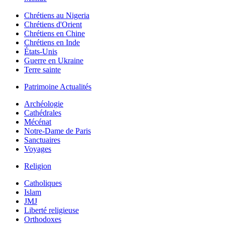
Chrétiens au Nigeria
Chrétiens d'Orient
Chrétiens en Chine
Chrétiens en Inde
États-Unis
Guerre en Ukraine
Terre sainte
Patrimoine Actualités
Archéologie
Cathédrales
Mécénat
Notre-Dame de Paris
Sanctuaires
Voyages
Religion
Catholiques
Islam
JMJ
Liberté religieuse
Orthodoxes