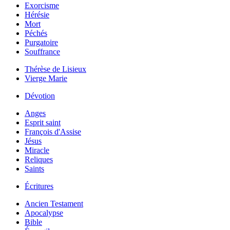
Exorcisme
Hérésie
Mort
Péchés
Purgatoire
Souffrance
Thérèse de Lisieux
Vierge Marie
Dévotion
Anges
Esprit saint
François d'Assise
Jésus
Miracle
Reliques
Saints
Écritures
Ancien Testament
Apocalypse
Bible