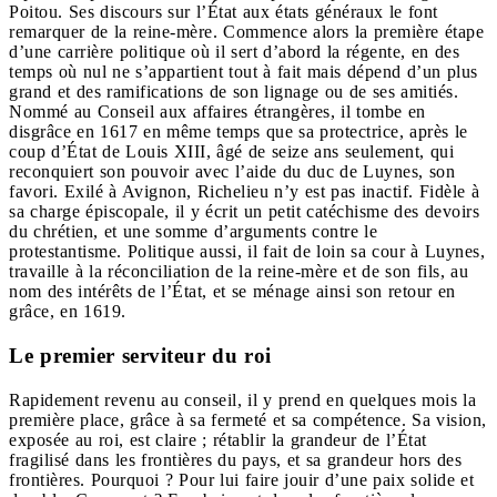
Poitou. Ses discours sur l’État aux états généraux le font
remarquer de la reine-mère. Commence alors la première étape
d’une carrière politique où il sert d’abord la régente, en des
temps où nul ne s’appartient tout à fait mais dépend d’un plus
grand et des ramifications de son lignage ou de ses amitiés.
Nommé au Conseil aux affaires étrangères, il tombe en
disgrâce en 1617 en même temps que sa protectrice, après le
coup d’État de Louis XIII, âgé de seize ans seulement, qui
reconquiert son pouvoir avec l’aide du duc de Luynes, son
favori. Exilé à Avignon, Richelieu n’y est pas inactif. Fidèle à
sa charge épiscopale, il y écrit un petit catéchisme des devoirs
du chrétien, et une somme d’arguments contre le
protestantisme. Politique aussi, il fait de loin sa cour à Luynes,
travaille à la réconciliation de la reine-mère et de son fils, au
nom des intérêts de l’État, et se ménage ainsi son retour en
grâce, en 1619.
Le premier serviteur du roi
Rapidement revenu au conseil, il y prend en quelques mois la
première place, grâce à sa fermeté et sa compétence. Sa vision,
exposée au roi, est claire ; rétablir la grandeur de l’État
fragilisé dans les frontières du pays, et sa grandeur hors des
frontières. Pourquoi ? Pour lui faire jouir d’une paix solide et