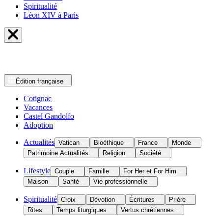
Spiritualité
Léon XIV à Paris
Édition
française
Cotignac
Vacances
Castel Gandolfo
Adoption
Actualités
Vatican
Bioéthique
France
Monde
Patrimoine Actualités
Religion
Société
Lifestyle
Couple
Famille
For Her et For Him
Maison
Santé
Vie professionnelle
Spiritualité
Croix
Dévotion
Écritures
Prière
Rites
Temps liturgiques
Vertus chrétiennes