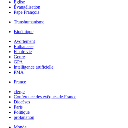
Église
Évangélisation
Pape François
Transhumanisme
Bioéthique
Avortement
Euthanasie
Fin de vie
Genre
GPA
Intelligence artificielle
PMA
France
clerge
Conférence des évêques de France
Diocèses
Paris
Politique
profanation
Monde