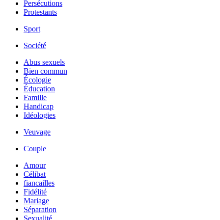
Persécutions
Protestants
Sport
Société
Abus sexuels
Bien commun
Écologie
Éducation
Famille
Handicap
Idéologies
Veuvage
Couple
Amour
Célibat
fiancailles
Fidélité
Mariage
Séparation
Sexualité