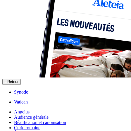
Retour
Synode
Vatican
Angelus
Audience générale
Béatification et canonisation
Curie romaine