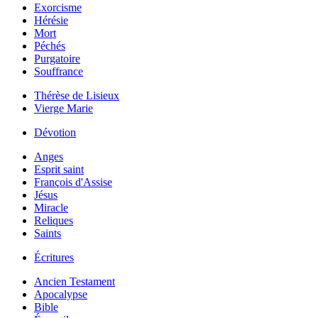
Exorcisme
Hérésie
Mort
Péchés
Purgatoire
Souffrance
Thérèse de Lisieux
Vierge Marie
Dévotion
Anges
Esprit saint
François d'Assise
Jésus
Miracle
Reliques
Saints
Écritures
Ancien Testament
Apocalypse
Bible