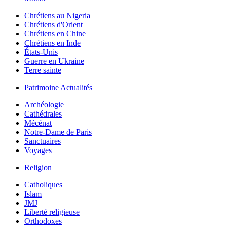
Chrétiens au Nigeria
Chrétiens d'Orient
Chrétiens en Chine
Chrétiens en Inde
États-Unis
Guerre en Ukraine
Terre sainte
Patrimoine Actualités
Archéologie
Cathédrales
Mécénat
Notre-Dame de Paris
Sanctuaires
Voyages
Religion
Catholiques
Islam
JMJ
Liberté religieuse
Orthodoxes