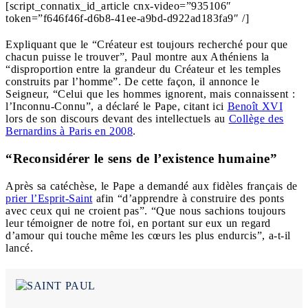
[script_connatix_id_article cnx-video=”935106″
token=”f646f46f-d6b8-41ee-a9bd-d922ad183fa9″ /]
Expliquant que le “Créateur est toujours recherché pour que
chacun puisse le trouver”, Paul montre aux Athéniens la
“disproportion entre la grandeur du Créateur et les temples
construits par l’homme”. De cette façon, il annonce le
Seigneur, “Celui que les hommes ignorent, mais connaissent :
l’Inconnu-Connu”, a déclaré le Pape, citant ici
Benoît XVI
lors de son discours devant des intellectuels au
Collège des
Bernardins à Paris en 2008
.
“Reconsidérer le sens de l’existence humaine”
Après sa catéchèse, le Pape a demandé aux fidèles français de
prier l’Esprit-Saint
afin “d’apprendre à construire des ponts
avec ceux qui ne croient pas”. “Que nous sachions toujours
leur témoigner de notre foi, en portant sur eux un regard
d’amour qui touche même les cœurs les plus endurcis”, a-t-il
lancé.