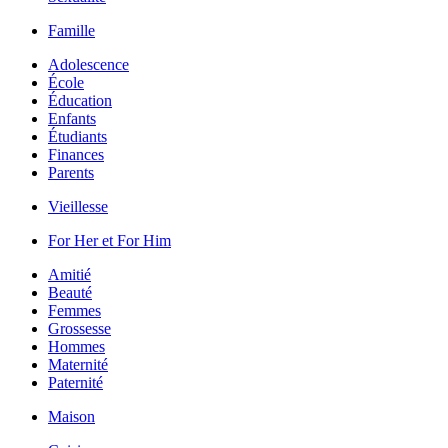
Famille
Adolescence
École
Éducation
Enfants
Étudiants
Finances
Parents
Vieillesse
For Her et For Him
Amitié
Beauté
Femmes
Grossesse
Hommes
Maternité
Paternité
Maison