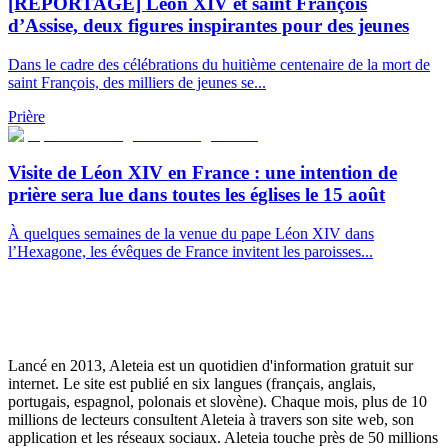
[REPORTAGE] Léon XIV et saint François
d’Assise, deux figures inspirantes pour des jeunes
Dans le cadre des célébrations du huitième centenaire de la mort de
saint François, des milliers de jeunes se...
Prière
Visite de Léon XIV en France : une intention de
prière sera lue dans toutes les églises le 15 août
À quelques semaines de la venue du pape Léon XIV dans
l’Hexagone, les évêques de France invitent les paroisses...
Lancé en 2013, Aleteia est un quotidien d'information gratuit sur
internet. Le site est publié en six langues (français, anglais,
portugais, espagnol, polonais et slovène). Chaque mois, plus de 10
millions de lecteurs consultent Aleteia à travers son site web, son
application et les réseaux sociaux. Aleteia touche près de 50 millions