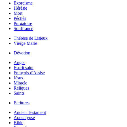
Exorcisme
Hérésie
Mort
Péchés
Purgatoire
Souffrance
Thérèse de Lisieux
Vierge Marie
Dévotion
Anges
Esprit saint
François d'Assise
Jésus
Miracle
Reliques
Saints
Écritures
Ancien Testament
Apocalypse
Bible