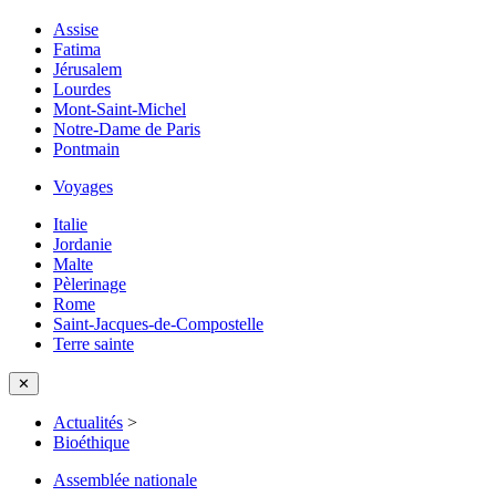
Assise
Fatima
Jérusalem
Lourdes
Mont-Saint-Michel
Notre-Dame de Paris
Pontmain
Voyages
Italie
Jordanie
Malte
Pèlerinage
Rome
Saint-Jacques-de-Compostelle
Terre sainte
✕
Actualités
>
Bioéthique
Assemblée nationale