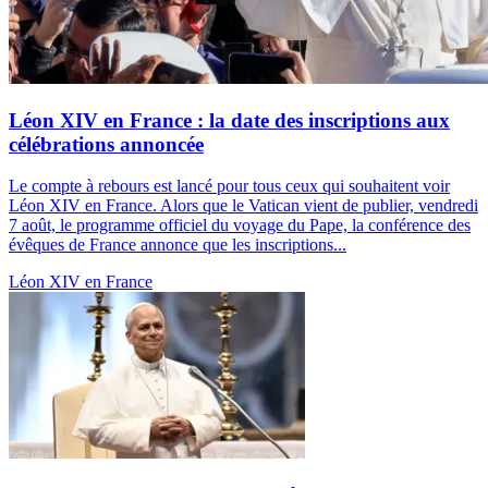
Léon XIV en France : la date des inscriptions aux
célébrations annoncée
Le compte à rebours est lancé pour tous ceux qui souhaitent voir
Léon XIV en France. Alors que le Vatican vient de publier, vendredi
7 août, le programme officiel du voyage du Pape, la conférence des
évêques de France annonce que les inscriptions...
Léon XIV en France