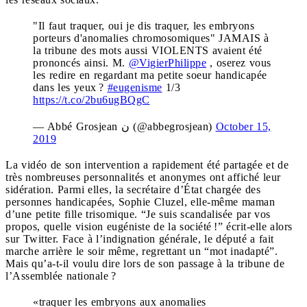
"Il faut traquer, oui je dis traquer, les embryons
porteurs d'anomalies chromosomiques" JAMAIS à
la tribune des mots aussi VIOLENTS avaient été
prononcés ainsi. M.
@VigierPhilippe
, oserez vous
les redire en regardant ma petite soeur handicapée
dans les yeux ?
#eugenisme
1/3
https://t.co/2bu6ugBQgC
— Abbé Grosjean ن (@abbegrosjean)
October 15,
2019
La vidéo de son intervention a rapidement été partagée et de
très nombreuses personnalités et anonymes ont affiché leur
sidération. Parmi elles, la secrétaire d’État chargée des
personnes handicapées, Sophie Cluzel, elle-même maman
d’une petite fille trisomique. “Je suis scandalisée par vos
propos, quelle vision eugéniste de la société !” écrit-elle alors
sur Twitter. Face à l’indignation générale, le député a fait
marche arrière le soir même, regrettant un “mot inadapté”.
Mais qu’a-t-il voulu dire lors de son passage à la tribune de
l’Assemblée nationale ?
«traquer les embryons aux anomalies