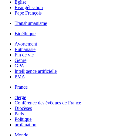
Église
Évangélisation
Pape François
Transhumanisme
Bioéthique
Avortement
Euthanasie
Fin de vie
Genre
GPA
Intelligence artificielle
PMA
France
clerge
Conférence des évêques de France
Diocèses
Paris
Politique
profanation
Monde