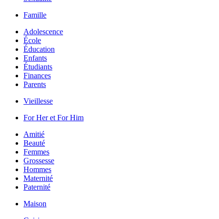
Famille
Adolescence
École
Éducation
Enfants
Étudiants
Finances
Parents
Vieillesse
For Her et For Him
Amitié
Beauté
Femmes
Grossesse
Hommes
Maternité
Paternité
Maison