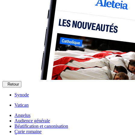
Retour
Synode
Vatican
Angelus
Audience générale
Béatification et canonisation
Curie romaine