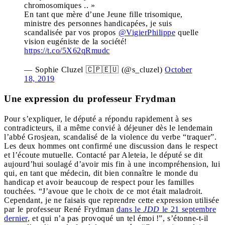
chromosomiques .. »
En tant que mère d’une Jeune fille trisomique,
ministre des personnes handicapées, je suis
scandalisée par vos propos
@VigierPhilippe
quelle
vision eugéniste de la société!
https://t.co/5X62qRmudc
— Sophie Cluzel 🇨🇵🇪🇺 (@s_cluzel)
October
18, 2019
Une expression du professeur Frydman
Pour s’expliquer, le député a répondu rapidement à ses
contradicteurs, il a même convié à déjeuner dès le lendemain
l’abbé Grosjean, scandalisé de la violence du verbe “traquer”.
Les deux hommes ont confirmé une discussion dans le respect
et l’écoute mutuelle. Contacté par Aleteia, le député se dit
aujourd’hui soulagé d’avoir mis fin à une incompréhension, lui
qui, en tant que médecin, dit bien connaître le monde du
handicap et avoir beaucoup de respect pour les familles
touchées. “J’avoue que le choix de ce mot était maladroit.
Cependant, je ne faisais que reprendre cette expression utilisée
par le professeur René Frydman
dans le
JDD
le 21 septembre
dernier
, et qui n’a pas provoqué un tel émoi !”, s’étonne-t-il