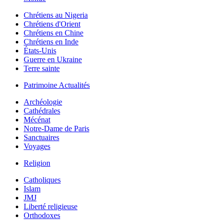
Chrétiens au Nigeria
Chrétiens d'Orient
Chrétiens en Chine
Chrétiens en Inde
États-Unis
Guerre en Ukraine
Terre sainte
Patrimoine Actualités
Archéologie
Cathédrales
Mécénat
Notre-Dame de Paris
Sanctuaires
Voyages
Religion
Catholiques
Islam
JMJ
Liberté religieuse
Orthodoxes