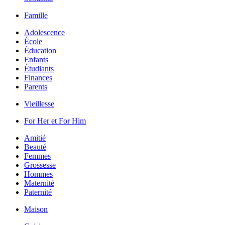
Famille
Adolescence
École
Éducation
Enfants
Étudiants
Finances
Parents
Vieillesse
For Her et For Him
Amitié
Beauté
Femmes
Grossesse
Hommes
Maternité
Paternité
Maison