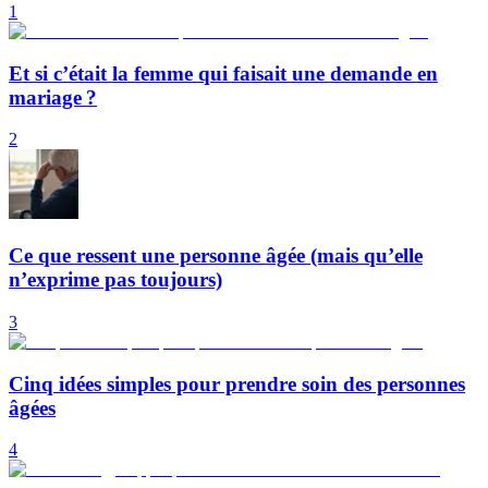
1
Et si c’était la femme qui faisait une demande en
mariage ?
2
Ce que ressent une personne âgée (mais qu’elle
n’exprime pas toujours)
3
Cinq idées simples pour prendre soin des personnes
âgées
4