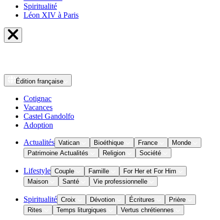
Spiritualité
Léon XIV à Paris
Édition
française
Cotignac
Vacances
Castel Gandolfo
Adoption
Actualités
Vatican
Bioéthique
France
Monde
Patrimoine Actualités
Religion
Société
Lifestyle
Couple
Famille
For Her et For Him
Maison
Santé
Vie professionnelle
Spiritualité
Croix
Dévotion
Écritures
Prière
Rites
Temps liturgiques
Vertus chrétiennes