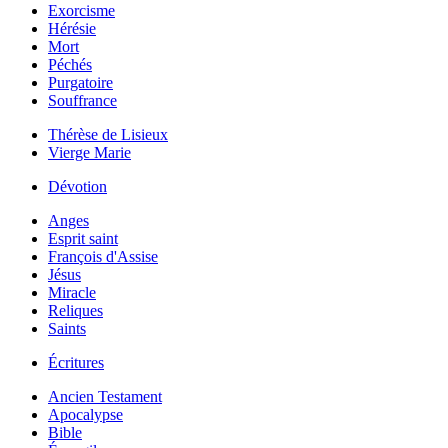
Exorcisme
Hérésie
Mort
Péchés
Purgatoire
Souffrance
Thérèse de Lisieux
Vierge Marie
Dévotion
Anges
Esprit saint
François d'Assise
Jésus
Miracle
Reliques
Saints
Écritures
Ancien Testament
Apocalypse
Bible