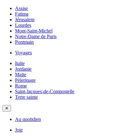
Assise
Fatima
Jérusalem
Lourdes
Mont-Saint-Michel
Notre-Dame de Paris
Pontmain
Voyages
Italie
Jordanie
Malte
Pèlerinage
Rome
Saint-Jacques-de-Compostelle
Terre sainte
✕
Au quotidien
Joie