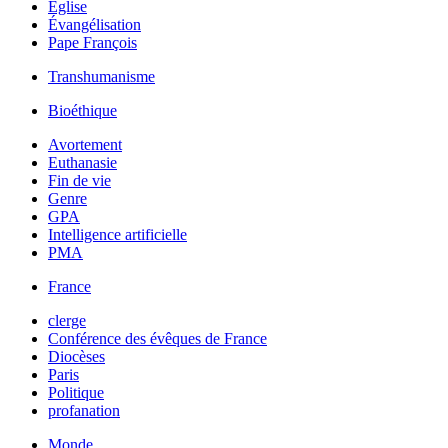
Église
Évangélisation
Pape François
Transhumanisme
Bioéthique
Avortement
Euthanasie
Fin de vie
Genre
GPA
Intelligence artificielle
PMA
France
clerge
Conférence des évêques de France
Diocèses
Paris
Politique
profanation
Monde