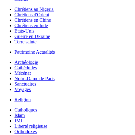
Chrétiens au Nigeria
Chrétiens d'Orient
Chrétiens en Chine
Chrétiens en Inde
États-Unis
Guerre en Ukraine
Terre sainte
Patrimoine Actualités
Archéologie
Cathédrales
Mécénat
Notre-Dame de Paris
Sanctuaires
Voyages
Religion
Catholiques
Islam
JMJ
Liberté religieuse
Orthodoxes