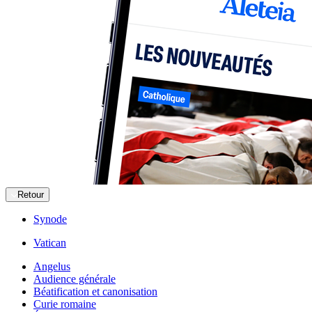
Retour
Synode
Vatican
Angelus
Audience générale
Béatification et canonisation
Curie romaine