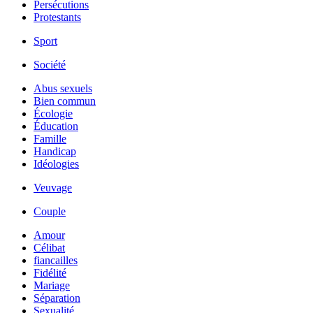
Persécutions
Protestants
Sport
Société
Abus sexuels
Bien commun
Écologie
Éducation
Famille
Handicap
Idéologies
Veuvage
Couple
Amour
Célibat
fiancailles
Fidélité
Mariage
Séparation
Sexualité