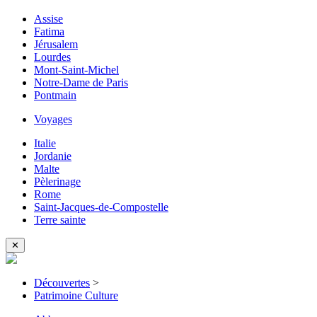
Assise
Fatima
Jérusalem
Lourdes
Mont-Saint-Michel
Notre-Dame de Paris
Pontmain
Voyages
Italie
Jordanie
Malte
Pèlerinage
Rome
Saint-Jacques-de-Compostelle
Terre sainte
✕
Découvertes
>
Patrimoine Culture