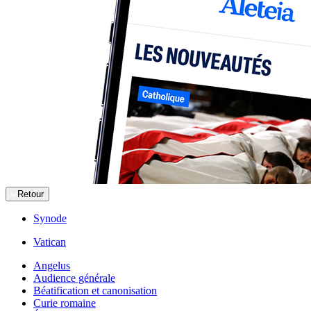
Retour
Synode
Vatican
Angelus
Audience générale
Béatification et canonisation
Curie romaine