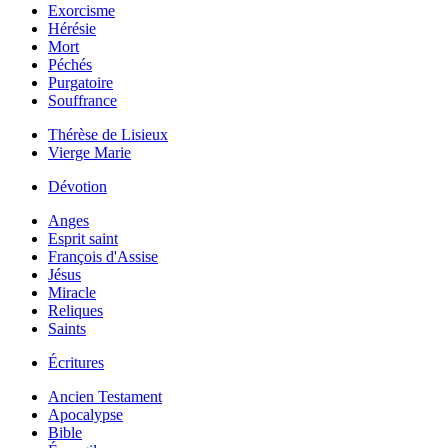
Exorcisme
Hérésie
Mort
Péchés
Purgatoire
Souffrance
Thérèse de Lisieux
Vierge Marie
Dévotion
Anges
Esprit saint
François d'Assise
Jésus
Miracle
Reliques
Saints
Écritures
Ancien Testament
Apocalypse
Bible