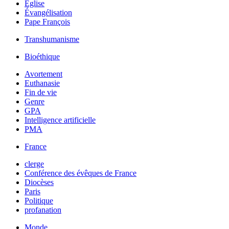
Église
Évangélisation
Pape François
Transhumanisme
Bioéthique
Avortement
Euthanasie
Fin de vie
Genre
GPA
Intelligence artificielle
PMA
France
clerge
Conférence des évêques de France
Diocèses
Paris
Politique
profanation
Monde