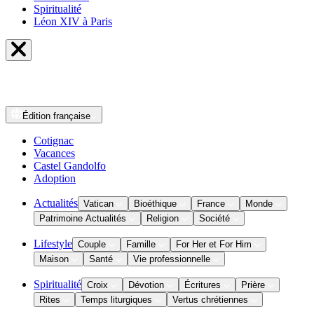
Spiritualité
Léon XIV à Paris
Édition
française
Cotignac
Vacances
Castel Gandolfo
Adoption
Actualités
Vatican
Bioéthique
France
Monde
Patrimoine Actualités
Religion
Société
Lifestyle
Couple
Famille
For Her et For Him
Maison
Santé
Vie professionnelle
Spiritualité
Croix
Dévotion
Écritures
Prière
Rites
Temps liturgiques
Vertus chrétiennes