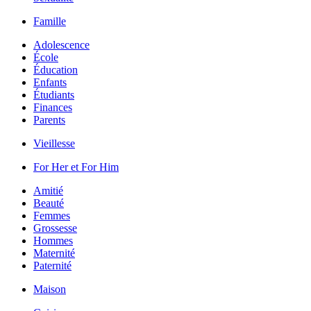
Famille
Adolescence
École
Éducation
Enfants
Étudiants
Finances
Parents
Vieillesse
For Her et For Him
Amitié
Beauté
Femmes
Grossesse
Hommes
Maternité
Paternité
Maison