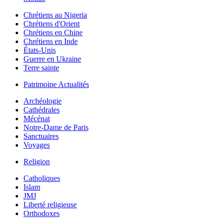
Chrétiens au Nigeria
Chrétiens d'Orient
Chrétiens en Chine
Chrétiens en Inde
États-Unis
Guerre en Ukraine
Terre sainte
Patrimoine Actualités
Archéologie
Cathédrales
Mécénat
Notre-Dame de Paris
Sanctuaires
Voyages
Religion
Catholiques
Islam
JMJ
Liberté religieuse
Orthodoxes