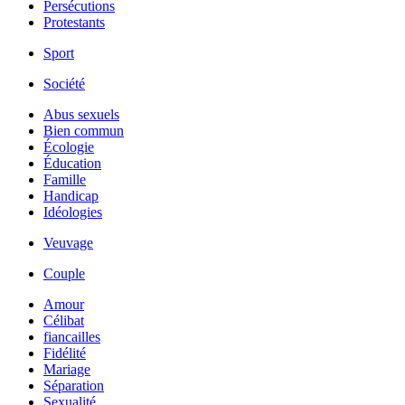
Persécutions
Protestants
Sport
Société
Abus sexuels
Bien commun
Écologie
Éducation
Famille
Handicap
Idéologies
Veuvage
Couple
Amour
Célibat
fiancailles
Fidélité
Mariage
Séparation
Sexualité