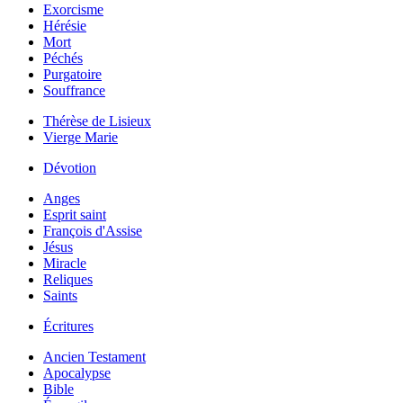
Exorcisme
Hérésie
Mort
Péchés
Purgatoire
Souffrance
Thérèse de Lisieux
Vierge Marie
Dévotion
Anges
Esprit saint
François d'Assise
Jésus
Miracle
Reliques
Saints
Écritures
Ancien Testament
Apocalypse
Bible