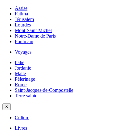
Assise
Fatima
Jérusalem
Lourdes
Mont-Saint-Michel
Notre-Dame de Paris
Pontmain
Voyages
Italie
Jordanie
Malte
Pèlerinage
Rome
Saint-Jacques-de-Compostelle
Terre sainte
✕
Culture
Livres