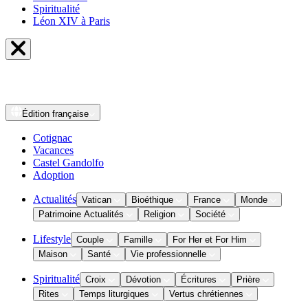
Spiritualité
Léon XIV à Paris
Édition
française
Cotignac
Vacances
Castel Gandolfo
Adoption
Actualités
Vatican
Bioéthique
France
Monde
Patrimoine Actualités
Religion
Société
Lifestyle
Couple
Famille
For Her et For Him
Maison
Santé
Vie professionnelle
Spiritualité
Croix
Dévotion
Écritures
Prière
Rites
Temps liturgiques
Vertus chrétiennes