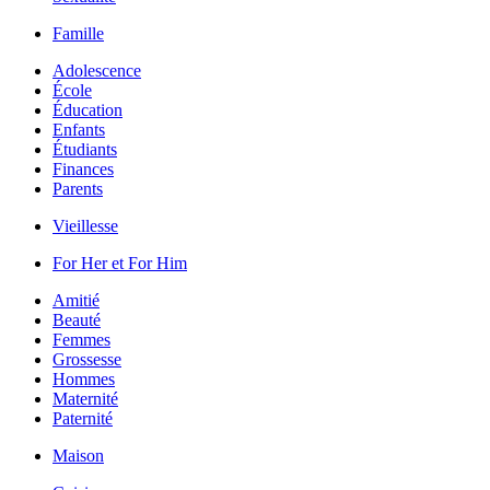
Famille
Adolescence
École
Éducation
Enfants
Étudiants
Finances
Parents
Vieillesse
For Her et For Him
Amitié
Beauté
Femmes
Grossesse
Hommes
Maternité
Paternité
Maison