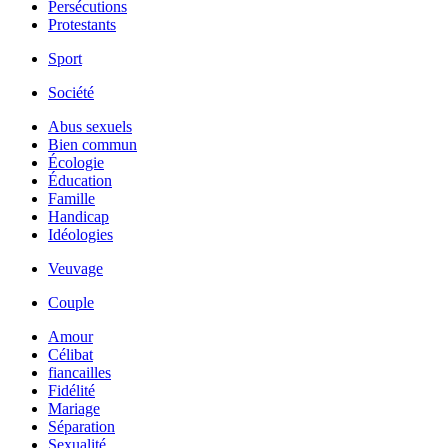
Persécutions
Protestants
Sport
Société
Abus sexuels
Bien commun
Écologie
Éducation
Famille
Handicap
Idéologies
Veuvage
Couple
Amour
Célibat
fiancailles
Fidélité
Mariage
Séparation
Sexualité