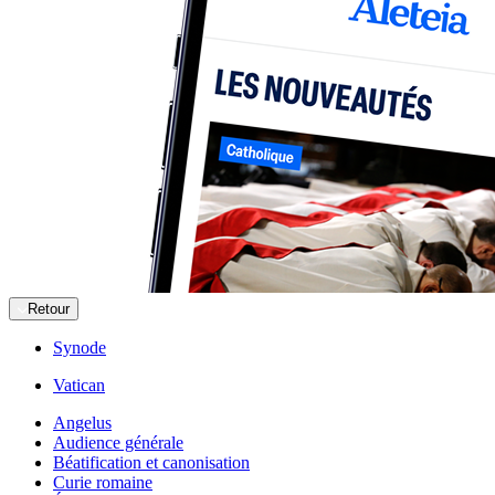
Retour
Synode
Vatican
Angelus
Audience générale
Béatification et canonisation
Curie romaine