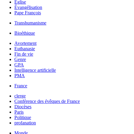
Église
Évangélisation
Pape François
Transhumanisme
Bioéthique
Avortement
Euthanasie
Fin de vie
Genre
GPA
Intelligence artificielle
PMA
France
clerge
Conférence des évêques de France
Diocèses
Paris
Politique
profanation
Monde