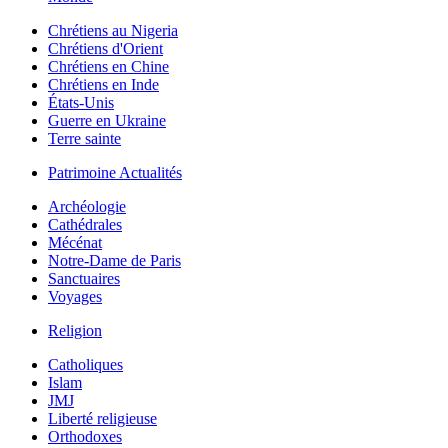
Chrétiens au Nigeria
Chrétiens d'Orient
Chrétiens en Chine
Chrétiens en Inde
États-Unis
Guerre en Ukraine
Terre sainte
Patrimoine Actualités
Archéologie
Cathédrales
Mécénat
Notre-Dame de Paris
Sanctuaires
Voyages
Religion
Catholiques
Islam
JMJ
Liberté religieuse
Orthodoxes