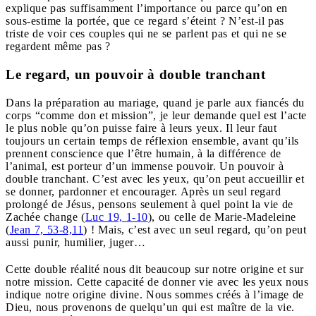
explique pas suffisamment l’importance ou parce qu’on en
sous-estime la portée, que ce regard s’éteint ? N’est-il pas
triste de voir ces couples qui ne se parlent pas et qui ne se
regardent même pas ?
Le regard, un pouvoir à double tranchant
Dans la préparation au mariage, quand je parle aux fiancés du
corps “comme don et mission”, je leur demande quel est l’acte
le plus noble qu’on puisse faire à leurs yeux. Il leur faut
toujours un certain temps de réflexion ensemble, avant qu’ils
prennent conscience que l’être humain, à la différence de
l’animal, est porteur d’un immense pouvoir. Un pouvoir à
double tranchant. C’est avec les yeux, qu’on peut accueillir et
se donner, pardonner et encourager. Après un seul regard
prolongé de Jésus, pensons seulement à quel point la vie de
Zachée change (
Luc 19, 1-10
), ou celle de Marie-Madeleine
(
Jean 7, 53-8,11
) ! Mais, c’est avec un seul regard, qu’on peut
aussi punir, humilier, juger…
Cette double réalité nous dit beaucoup sur notre origine et sur
notre mission. Cette capacité de donner vie avec les yeux nous
indique notre origine divine. Nous sommes créés à l’image de
Dieu, nous provenons de quelqu’un qui est maître de la vie.