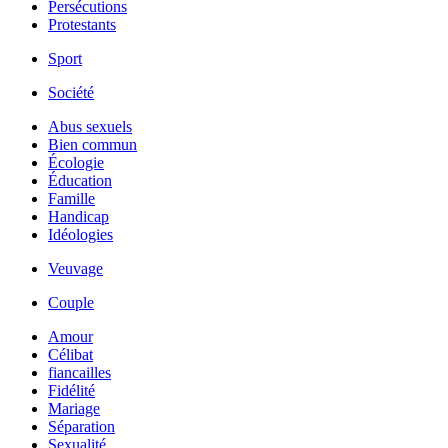
Persécutions
Protestants
Sport
Société
Abus sexuels
Bien commun
Écologie
Éducation
Famille
Handicap
Idéologies
Veuvage
Couple
Amour
Célibat
fiancailles
Fidélité
Mariage
Séparation
Sexualité