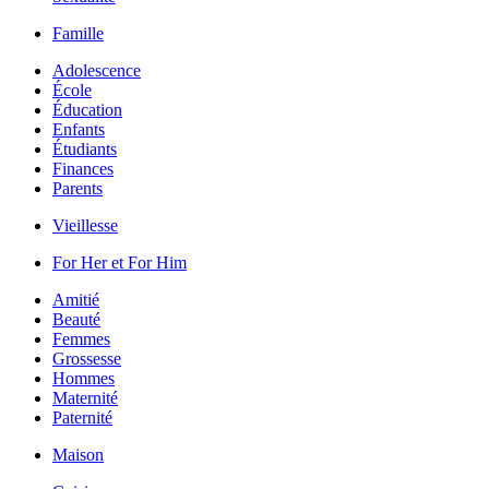
Famille
Adolescence
École
Éducation
Enfants
Étudiants
Finances
Parents
Vieillesse
For Her et For Him
Amitié
Beauté
Femmes
Grossesse
Hommes
Maternité
Paternité
Maison