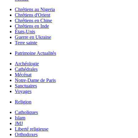
Chrétiens au Nigeria
Chrétiens d'Orient
Chrétiens en Chine
Chrétiens en Inde
États-Unis
Guerre en Ukraine
Terre sainte
Patrimoine Actualités
Archéologie
Cathédrales
Mécénat
Notre-Dame de Paris
Sanctuaires
Voyages
Religion
Catholiques
Islam
JMJ
Liberté religieuse
Orthodoxes