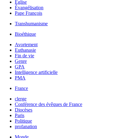
Église
Évangélisation
Pape François
Transhumanisme
Bioéthique
Avortement
Euthanasie
Fin de vie
Genre
GPA
Intelligence artificielle
PMA
France
clerge
Conférence des évêques de France
Diocèses
Paris
Politique
profanation
Monde