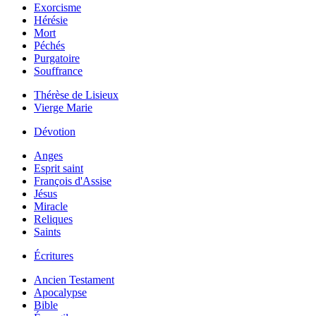
Exorcisme
Hérésie
Mort
Péchés
Purgatoire
Souffrance
Thérèse de Lisieux
Vierge Marie
Dévotion
Anges
Esprit saint
François d'Assise
Jésus
Miracle
Reliques
Saints
Écritures
Ancien Testament
Apocalypse
Bible