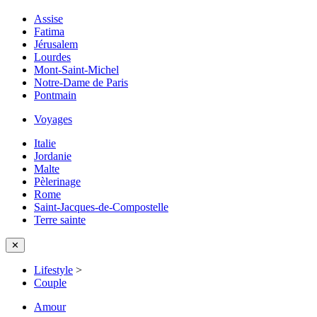
Assise
Fatima
Jérusalem
Lourdes
Mont-Saint-Michel
Notre-Dame de Paris
Pontmain
Voyages
Italie
Jordanie
Malte
Pèlerinage
Rome
Saint-Jacques-de-Compostelle
Terre sainte
✕
Lifestyle
>
Couple
Amour