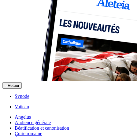
Retour
Synode
Vatican
Angelus
Audience générale
Béatification et canonisation
Curie romaine