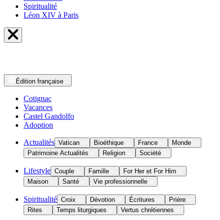
Spiritualité
Léon XIV à Paris
Édition
française
Cotignac
Vacances
Castel Gandolfo
Adoption
Actualités
Vatican
Bioéthique
France
Monde
Patrimoine Actualités
Religion
Société
Lifestyle
Couple
Famille
For Her et For Him
Maison
Santé
Vie professionnelle
Spiritualité
Croix
Dévotion
Écritures
Prière
Rites
Temps liturgiques
Vertus chrétiennes