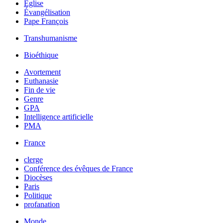
Église
Évangélisation
Pape François
Transhumanisme
Bioéthique
Avortement
Euthanasie
Fin de vie
Genre
GPA
Intelligence artificielle
PMA
France
clerge
Conférence des évêques de France
Diocèses
Paris
Politique
profanation
Monde