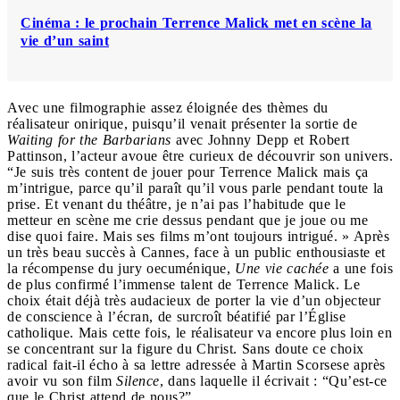
Cinéma : le prochain Terrence Malick met en scène la
vie d’un saint
Avec une filmographie assez éloignée des thèmes du
réalisateur onirique, puisqu’il venait présenter la sortie de
Waiting for the Barbarians
avec Johnny Depp et Robert
Pattinson, l’acteur avoue être curieux de découvrir son univers.
“Je suis très content de jouer pour Terrence Malick mais ça
m’intrigue, parce qu’il paraît qu’il vous parle pendant toute la
prise. Et venant du théâtre, je n’ai pas l’habitude que le
metteur en scène me crie dessus pendant que je joue ou me
dise quoi faire. Mais ses films m’ont toujours intrigué. » Après
un très beau succès à Cannes, face à un public enthousiaste et
la récompense du jury oecuménique,
Une vie cachée
a une fois
de plus confirmé l’immense talent de Terrence Malick. Le
choix était déjà très audacieux de porter la vie d’un objecteur
de conscience à l’écran, de surcroît béatifié par l’Église
catholique. Mais cette fois, le réalisateur va encore plus loin en
se concentrant sur la figure du Christ. Sans doute ce choix
radical fait-il écho à sa lettre adressée à Martin Scorsese après
avoir vu son film
Silence
, dans laquelle il écrivait : “Qu’est-ce
que le Christ attend de nous?”