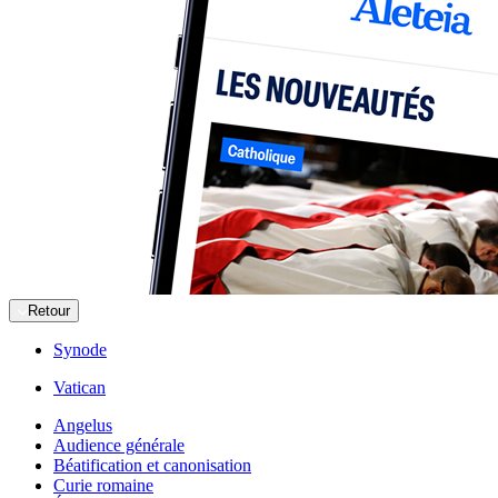
Retour
Synode
Vatican
Angelus
Audience générale
Béatification et canonisation
Curie romaine