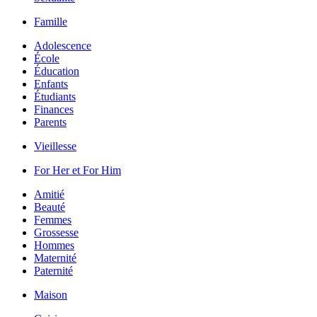
Famille
Adolescence
École
Éducation
Enfants
Étudiants
Finances
Parents
Vieillesse
For Her et For Him
Amitié
Beauté
Femmes
Grossesse
Hommes
Maternité
Paternité
Maison