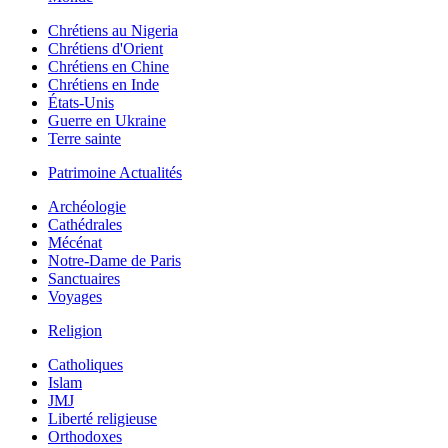
Chrétiens au Nigeria
Chrétiens d'Orient
Chrétiens en Chine
Chrétiens en Inde
États-Unis
Guerre en Ukraine
Terre sainte
Patrimoine Actualités
Archéologie
Cathédrales
Mécénat
Notre-Dame de Paris
Sanctuaires
Voyages
Religion
Catholiques
Islam
JMJ
Liberté religieuse
Orthodoxes