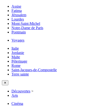
Assise
Fatima
Jérusalem
Lourdes
Mont-Saint-Michel
Notre-Dame de Paris
Pontmain
Voyages
Italie
Jordanie
Malte
Pèlerinage
Rome
Saint-Jacques-de-Compostelle
Terre sainte
✕
Découvertes
>
Arts
Cinéma