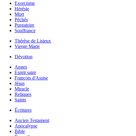
Exorcisme
Hérésie
Mort
Péchés
Purgatoire
Souffrance
Thérèse de Lisieux
Vierge Marie
Dévotion
Anges
Esprit saint
François d'Assise
Jésus
Miracle
Reliques
Saints
Écritures
Ancien Testament
Apocalypse
Bible