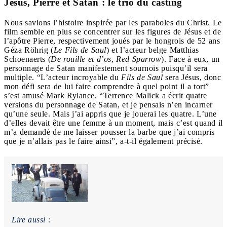
Jésus, Pierre et Satan : le trio du casting
Nous savions l’histoire inspirée par les paraboles du Christ. Le
film semble en plus se concentrer sur les figures de Jésus et de
l’apôtre Pierre, respectivement joués par le hongrois de 52 ans
Géza Röhrig (
Le Fils de Saul
) et l’acteur belge Matthias
Schoenaerts (
De rouille et d’os
,
Red Sparrow
). Face à eux, un
personnage de Satan manifestement sournois puisqu’il sera
multiple. “L’acteur incroyable du
Fils de Saul
sera Jésus, donc
mon défi sera de lui faire comprendre à quel point il a tort”
s’est amusé Mark Rylance. “Terrence Malick a écrit quatre
versions du personnage de Satan, et je pensais n’en incarner
qu’une seule. Mais j’ai appris que je jouerai les quatre. L’une
d’elles devait être une femme à un moment, mais c’est quand il
m’a demandé de me laisser pousser la barbe que j’ai compris
que je n’allais pas le faire ainsi”, a-t-il également précisé.
Lire aussi :