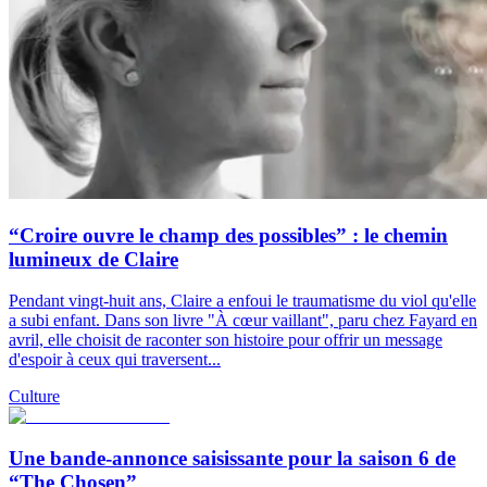
“Croire ouvre le champ des possibles” : le chemin
lumineux de Claire
Pendant vingt-huit ans, Claire a enfoui le traumatisme du viol qu'elle
a subi enfant. Dans son livre "À cœur vaillant", paru chez Fayard en
avril, elle choisit de raconter son histoire pour offrir un message
d'espoir à ceux qui traversent...
Culture
Une bande-annonce saisissante pour la saison 6 de
“The Chosen”