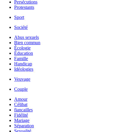
Persécutions
Protestants
Sport
Société
Abus sexuels
Bien commun
Écologie
Éducation
Famille
Handicap
Idéologies
Veuvage
Couple
Amour
Célibat
fiancailles
Fidélité
Mariage
Séparation
Sexualité