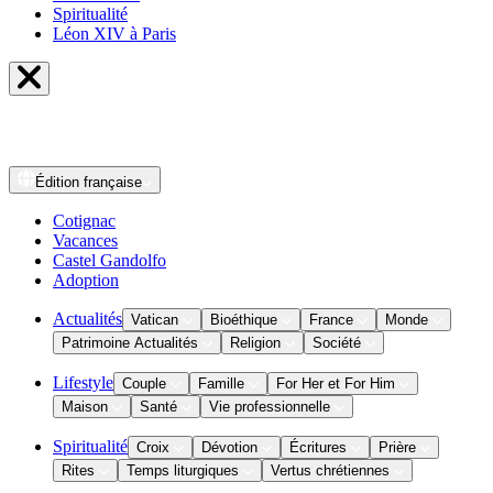
Spiritualité
Léon XIV à Paris
Édition
française
Cotignac
Vacances
Castel Gandolfo
Adoption
Actualités
Vatican
Bioéthique
France
Monde
Patrimoine Actualités
Religion
Société
Lifestyle
Couple
Famille
For Her et For Him
Maison
Santé
Vie professionnelle
Spiritualité
Croix
Dévotion
Écritures
Prière
Rites
Temps liturgiques
Vertus chrétiennes