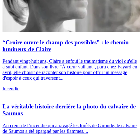
“Croire ouvre le champ des possibles” : le chemin
lumineux de Claire
Pendant vingt-huit ans, Claire a enfoui le traumatisme du viol qu'elle
a subi enfant. Dans son livre "À cœur vaillant", paru chez Fayard en
avril, elle choisit de raconter son histoire pour offrir un message
d'espoir à ceux qui traversent...
Incendie
La véritable histoire derrière la photo du calvaire de
Saumos
Au cœur de l’incendie qui a ravagé les forêts de Gironde, le calvaire
de Saumos a été épargné par les flammes....