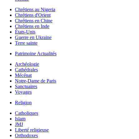
Chrétiens au Nigeria
Chrétiens d'Orient
Chrétiens en Chine
Chrétiens en Inde
États-Unis
Guerre en Ukraine
Terre sainte
Patrimoine Actualités
Archéologie
Cathédrales
Mécénat
Notre-Dame de Paris
Sanctuaires
Voyages
Religion
Catholiques
Islam
JMJ
Liberté religieuse
Orthodoxes