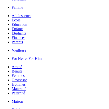
Famille
Adolescence
École
Éducation
Enfants
Étudiants
Finances
Parents
Vieillesse
For Her et For Him
Amitié
Beauté
Femmes
Grossesse
Hommes
Maternité
Paternité
Maison