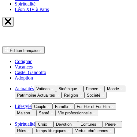
Spiritualité
Léon XIV à Paris
Édition
française
Cotignac
Vacances
Castel Gandolfo
Adoption
Actualités
Vatican
Bioéthique
France
Monde
Patrimoine Actualités
Religion
Société
Lifestyle
Couple
Famille
For Her et For Him
Maison
Santé
Vie professionnelle
Spiritualité
Croix
Dévotion
Écritures
Prière
Rites
Temps liturgiques
Vertus chrétiennes