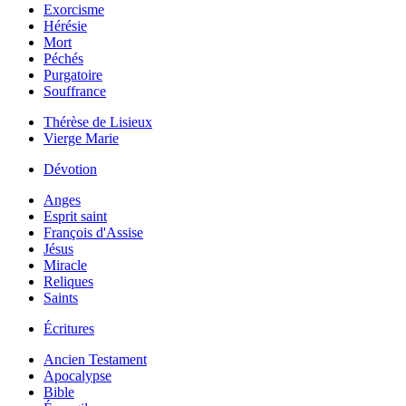
Exorcisme
Hérésie
Mort
Péchés
Purgatoire
Souffrance
Thérèse de Lisieux
Vierge Marie
Dévotion
Anges
Esprit saint
François d'Assise
Jésus
Miracle
Reliques
Saints
Écritures
Ancien Testament
Apocalypse
Bible