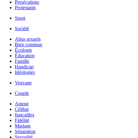
Persécutions
Protestants
Sport
Société
Abus sexuels
Bien commun
Écologie
Éducation
Famille
Handicap
Idéologies
Veuvage
Couple
Amour
Célibat
fiancailles
Fidélité
Mariage
Séparation
Sexualité