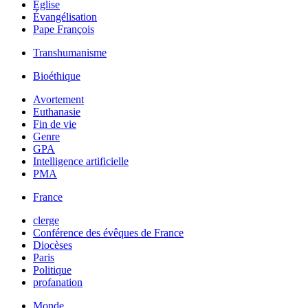
Église
Évangélisation
Pape François
Transhumanisme
Bioéthique
Avortement
Euthanasie
Fin de vie
Genre
GPA
Intelligence artificielle
PMA
France
clerge
Conférence des évêques de France
Diocèses
Paris
Politique
profanation
Monde