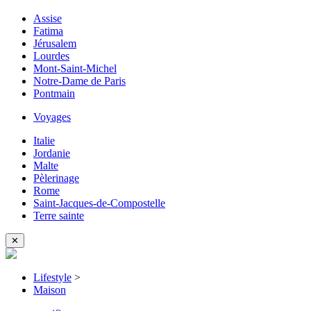
Assise
Fatima
Jérusalem
Lourdes
Mont-Saint-Michel
Notre-Dame de Paris
Pontmain
Voyages
Italie
Jordanie
Malte
Pèlerinage
Rome
Saint-Jacques-de-Compostelle
Terre sainte
✕
Lifestyle
>
Maison