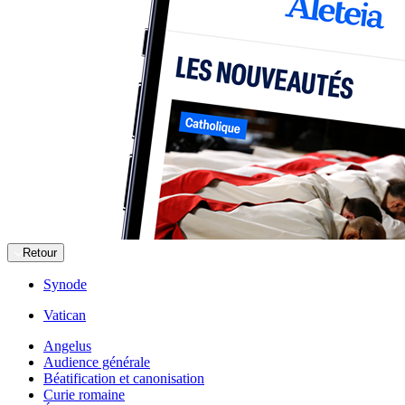
Retour
Synode
Vatican
Angelus
Audience générale
Béatification et canonisation
Curie romaine