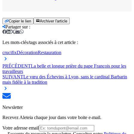
Copier le lien
Archiver l'article
Partager sur
:
Les mots-clés/tags associés à cet article :
crucifix
Décoration
Restauration
PRÉCÉDENT
La belle et longue prière du pape François pour les
travailleurs
SUIVANT
Le vœu des Échevins à Lyon, sans le cardinal Barbarin
mais fidèle à la tradition
Newsletter
Recevez Aleteia chaque jour dans votre boite e-mail.
Votre adresse email
J'accepte de recevoir la newsletter. Consultez notre
Politique de