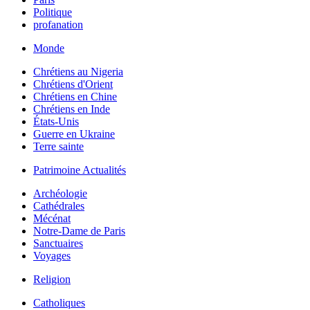
Politique
profanation
Monde
Chrétiens au Nigeria
Chrétiens d'Orient
Chrétiens en Chine
Chrétiens en Inde
États-Unis
Guerre en Ukraine
Terre sainte
Patrimoine Actualités
Archéologie
Cathédrales
Mécénat
Notre-Dame de Paris
Sanctuaires
Voyages
Religion
Catholiques