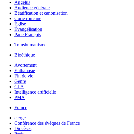
Angelus
Audience générale
Béatification et canonisation
Curie romaine
Église
Évangélisation
Pape François
Transhumanisme
Bioéthique
Avortement
Euthanasie
Fin de vie
Genre
GPA
Intelligence artificielle
PMA
France
clerge
Conférence des évêques de France
Diocèses
Paris