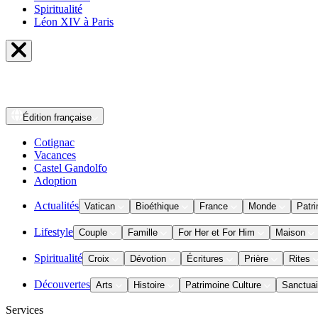
Spiritualité
Léon XIV à Paris
Édition
française
Cotignac
Vacances
Castel Gandolfo
Adoption
Actualités
Vatican
Bioéthique
France
Monde
Patri
Lifestyle
Couple
Famille
For Her et For Him
Maison
Spiritualité
Croix
Dévotion
Écritures
Prière
Rites
Découvertes
Arts
Histoire
Patrimoine Culture
Sanctuai
Services