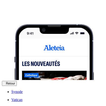
Retour
Synode
Vatican