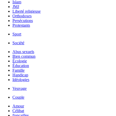
Islam
JMJ
Liberté religieuse
Orthodoxes
Persécutions
Protestants
Sport
Société
Abus sexuels
Bien commun
Écologie
Éducation
Famille
Handicap
Idéologies
Veuvage
Couple
Amour
Célibat
fiancailles