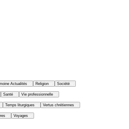
moine Actualités
Religion
Société
Santé
Vie professionnelle
Temps liturgiques
Vertus chrétiennes
res
Voyages