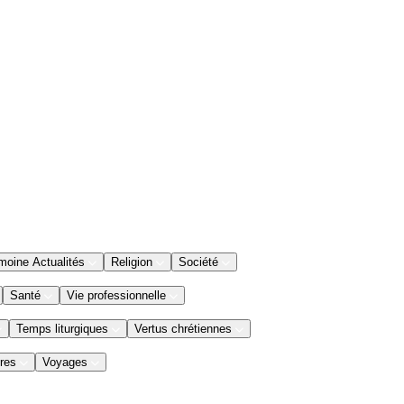
moine Actualités
Religion
Société
Santé
Vie professionnelle
Temps liturgiques
Vertus chrétiennes
res
Voyages