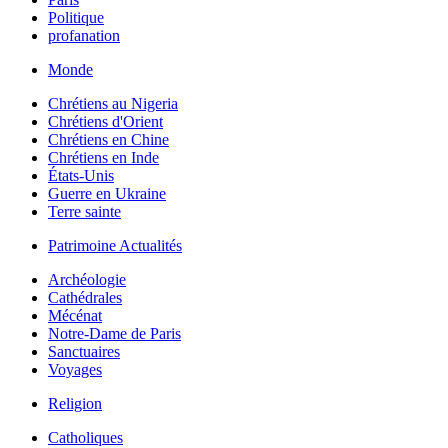
Politique
profanation
Monde
Chrétiens au Nigeria
Chrétiens d'Orient
Chrétiens en Chine
Chrétiens en Inde
États-Unis
Guerre en Ukraine
Terre sainte
Patrimoine Actualités
Archéologie
Cathédrales
Mécénat
Notre-Dame de Paris
Sanctuaires
Voyages
Religion
Catholiques