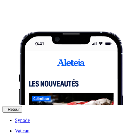
Retour
Synode
Vatican