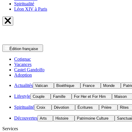
Spiritualité
Léon XIV à Paris
Édition
française
Cotignac
Vacances
Castel Gandolfo
Adoption
Actualités
Vatican
Bioéthique
France
Monde
Patri
Lifestyle
Couple
Famille
For Her et For Him
Maison
Spiritualité
Croix
Dévotion
Écritures
Prière
Rites
Découvertes
Arts
Histoire
Patrimoine Culture
Sanctuai
Services