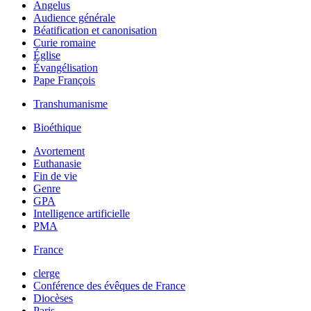
Angelus
Audience générale
Béatification et canonisation
Curie romaine
Église
Évangélisation
Pape François
Transhumanisme
Bioéthique
Avortement
Euthanasie
Fin de vie
Genre
GPA
Intelligence artificielle
PMA
France
clerge
Conférence des évêques de France
Diocèses
Paris