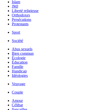
Islam
JMJ
Liberté religieuse
Orthodoxes
Persécutions
Protestants
Sport
Société
Abus sexuels
Bien commun
Écologie
Éducation
Famille
Handicap
Idéologies
Veuvage
Couple
Amour
Célibat
fiancailles