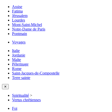
Assise
Fatima
Jérusalem
Lourdes
Mont-Saint-Michel
Notre-Dame de Paris
Pontmain
Voyages
Italie
Jordanie
Malte
Pèlerinage
Rome
Saint-Jacques-de-Compostelle
Terre sainte
✕
Spiritualité
>
Vertus chrétiennes
Foi