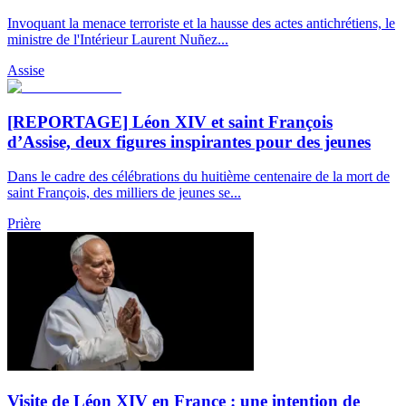
Invoquant la menace terroriste et la hausse des actes antichrétiens, le
ministre de l'Intérieur Laurent Nuñez...
Assise
[REPORTAGE] Léon XIV et saint François
d’Assise, deux figures inspirantes pour des jeunes
Dans le cadre des célébrations du huitième centenaire de la mort de
saint François, des milliers de jeunes se...
Prière
Visite de Léon XIV en France : une intention de