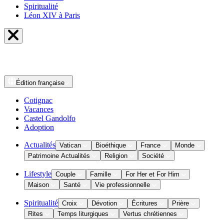
Spiritualité
Léon XIV à Paris
Édition
française
Cotignac
Vacances
Castel Gandolfo
Adoption
Actualités
Vatican
Bioéthique
France
Monde
Patrimoine Actualités
Religion
Société
Lifestyle
Couple
Famille
For Her et For Him
Maison
Santé
Vie professionnelle
Spiritualité
Croix
Dévotion
Écritures
Prière
Rites
Temps liturgiques
Vertus chrétiennes