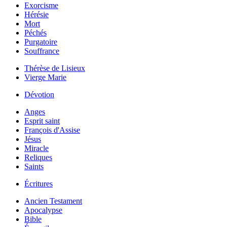
Exorcisme
Hérésie
Mort
Péchés
Purgatoire
Souffrance
Thérèse de Lisieux
Vierge Marie
Dévotion
Anges
Esprit saint
François d'Assise
Jésus
Miracle
Reliques
Saints
Écritures
Ancien Testament
Apocalypse
Bible