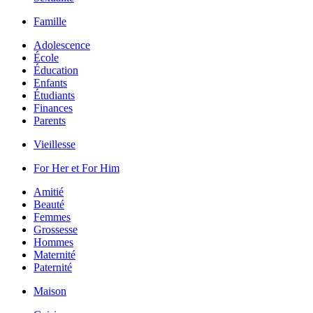
Famille
Adolescence
École
Éducation
Enfants
Étudiants
Finances
Parents
Vieillesse
For Her et For Him
Amitié
Beauté
Femmes
Grossesse
Hommes
Maternité
Paternité
Maison