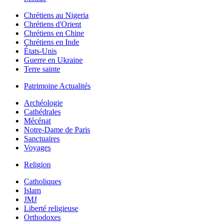
Chrétiens au Nigeria
Chrétiens d'Orient
Chrétiens en Chine
Chrétiens en Inde
États-Unis
Guerre en Ukraine
Terre sainte
Patrimoine Actualités
Archéologie
Cathédrales
Mécénat
Notre-Dame de Paris
Sanctuaires
Voyages
Religion
Catholiques
Islam
JMJ
Liberté religieuse
Orthodoxes