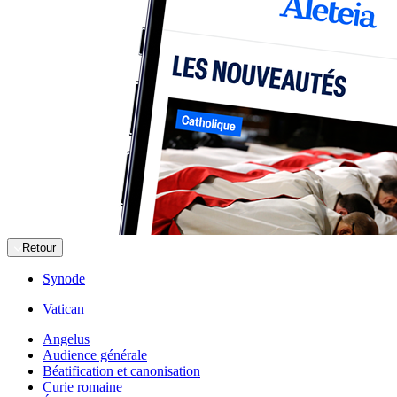
Retour
Synode
Vatican
Angelus
Audience générale
Béatification et canonisation
Curie romaine