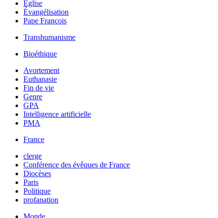
Église
Évangélisation
Pape François
Transhumanisme
Bioéthique
Avortement
Euthanasie
Fin de vie
Genre
GPA
Intelligence artificielle
PMA
France
clerge
Conférence des évêques de France
Diocèses
Paris
Politique
profanation
Monde