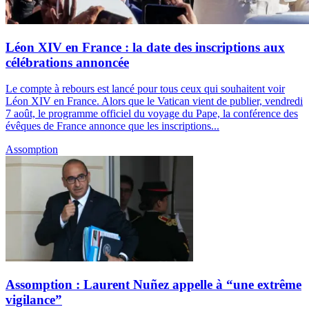
Léon XIV en France : la date des inscriptions aux
célébrations annoncée
Le compte à rebours est lancé pour tous ceux qui souhaitent voir
Léon XIV en France. Alors que le Vatican vient de publier, vendredi
7 août, le programme officiel du voyage du Pape, la conférence des
évêques de France annonce que les inscriptions...
Assomption
Assomption : Laurent Nuñez appelle à “une extrême
vigilance”