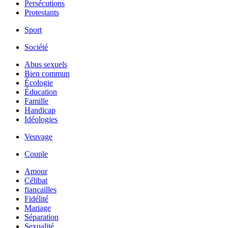
Persécutions
Protestants
Sport
Société
Abus sexuels
Bien commun
Écologie
Éducation
Famille
Handicap
Idéologies
Veuvage
Couple
Amour
Célibat
fiancailles
Fidélité
Mariage
Séparation
Sexualité