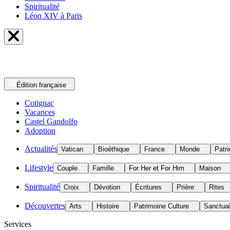
Spiritualité
Léon XIV à Paris
Édition
française
Cotignac
Vacances
Castel Gandolfo
Adoption
Actualités
Vatican
Bioéthique
France
Monde
Patri
Lifestyle
Couple
Famille
For Her et For Him
Maison
Spiritualité
Croix
Dévotion
Écritures
Prière
Rites
Découvertes
Arts
Histoire
Patrimoine Culture
Sanctuai
Services