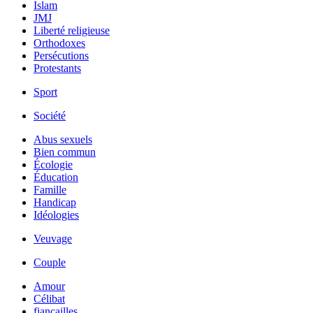
Islam
JMJ
Liberté religieuse
Orthodoxes
Persécutions
Protestants
Sport
Société
Abus sexuels
Bien commun
Écologie
Éducation
Famille
Handicap
Idéologies
Veuvage
Couple
Amour
Célibat
fiancailles