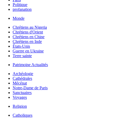
Politique
profanation
Monde
Chrétiens au Nigeria
Chrétiens d'Orient
Chrétiens en Chine
Chrétiens en Inde
États-Unis
Guerre en Ukraine
Terre sainte
Patrimoine Actualités
Archéologie
Cathédrales
Mécénat
Notre-Dame de Paris
Sanctuaires
Voyages
Religion
Catholiques