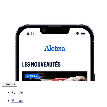
Retour
Synode
Vatican