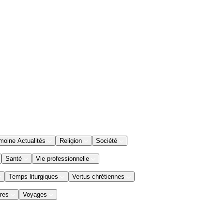
moine Actualités
Religion
Société
Santé
Vie professionnelle
Temps liturgiques
Vertus chrétiennes
res
Voyages