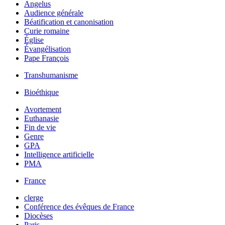
Angelus
Audience générale
Béatification et canonisation
Curie romaine
Église
Évangélisation
Pape François
Transhumanisme
Bioéthique
Avortement
Euthanasie
Fin de vie
Genre
GPA
Intelligence artificielle
PMA
France
clerge
Conférence des évêques de France
Diocèses
Paris