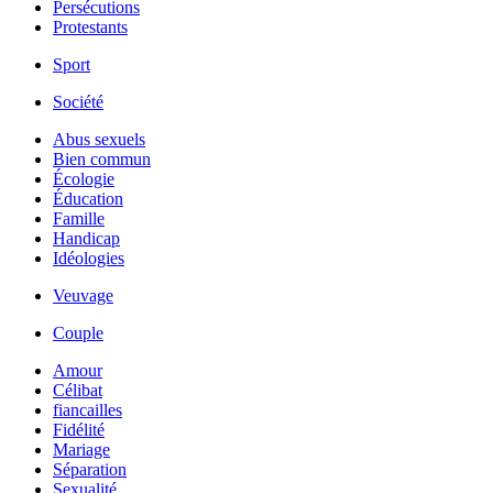
Persécutions
Protestants
Sport
Société
Abus sexuels
Bien commun
Écologie
Éducation
Famille
Handicap
Idéologies
Veuvage
Couple
Amour
Célibat
fiancailles
Fidélité
Mariage
Séparation
Sexualité