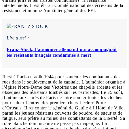
enfants juifs et les artistes communistes, la résistance
intellectuelle. Il est élu au Comité national des écrivains de la
résistance et nommé Aumônier général des FFI.
Lire aussi :
Franz Stock, l’aumônier allemand qui accompagnait
les résistants français condamnés à mort
Il est à Paris en août 1944 pour soutenir les combattants des
rues dans le soulèvement de la capitale. L’aumônier organise à
l’église Notre-Dame des Victoires une chapelle ardente et les
obsèques des résistants tombés sur les barricades. Le 25 août,
il intime aux curés de Paris de faire sonner toutes les cloches
pour saluer l’entrée des premiers chars Leclerc Porte
d’Orléans. Il rencontre le général de Gaulle à l’Hôtel de Ville,
parmi les jeunes résistants couverts de poudre, de sueur et de
fatigue, seul prêtre au milieu des combattants de la Liberté. Sa
robe blanche dominicaine ne passe pas inaperçue. La
discrétion n’est pas son genre. Le lendemain, c’est lui qui