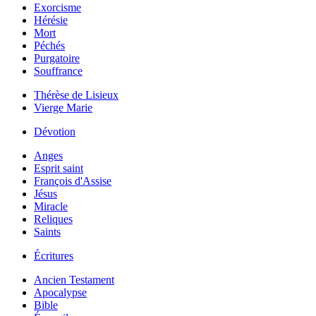
Exorcisme
Hérésie
Mort
Péchés
Purgatoire
Souffrance
Thérèse de Lisieux
Vierge Marie
Dévotion
Anges
Esprit saint
François d'Assise
Jésus
Miracle
Reliques
Saints
Écritures
Ancien Testament
Apocalypse
Bible