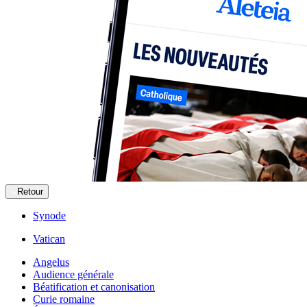
Retour
Synode
Vatican
Angelus
Audience générale
Béatification et canonisation
Curie romaine