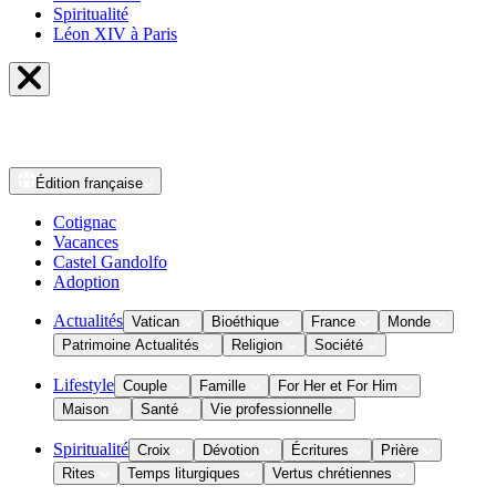
Spiritualité
Léon XIV à Paris
Édition
française
Cotignac
Vacances
Castel Gandolfo
Adoption
Actualités
Vatican
Bioéthique
France
Monde
Patrimoine Actualités
Religion
Société
Lifestyle
Couple
Famille
For Her et For Him
Maison
Santé
Vie professionnelle
Spiritualité
Croix
Dévotion
Écritures
Prière
Rites
Temps liturgiques
Vertus chrétiennes