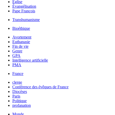
Église
Évangélisation
Pape François
Transhumanisme
Bioéthique
Avortement
Euthanasie
Fin de vie
Genre
GPA
Intelligence artificielle
PMA
France
clerge
Conférence des évêques de France
Diocèses
Paris
Politique
profanation
Monde