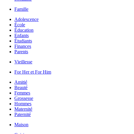
Famille
Adolescence
École
Éducation
Enfants
Étudiants
Finances
Parents
Vieillesse
For Her et For Him
Amitié
Beauté
Femmes
Grossesse
Hommes
Maternité
Paternité
Maison