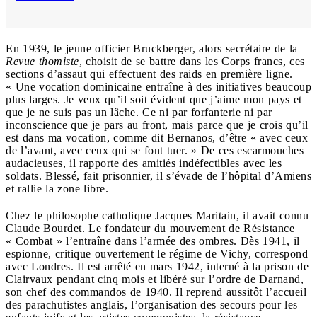
En 1939, le jeune officier Bruckberger, alors secrétaire de la
Revue thomiste
, choisit de se battre dans les Corps francs, ces
sections d’assaut qui effectuent des raids en première ligne.
« Une vocation dominicaine entraîne à des initiatives beaucoup
plus larges. Je veux qu’il soit évident que j’aime mon pays et
que je ne suis pas un lâche. Ce ni par forfanterie ni par
inconscience que je pars au front, mais parce que je crois qu’il
est dans ma vocation, comme dit Bernanos, d’être « avec ceux
de l’avant, avec ceux qui se font tuer. » De ces escarmouches
audacieuses, il rapporte des amitiés indéfectibles avec les
soldats. Blessé, fait prisonnier, il s’évade de l’hôpital d’Amiens
et rallie la zone libre.
Chez le philosophe catholique Jacques Maritain, il avait connu
Claude Bourdet. Le fondateur du mouvement de Résistance
« Combat » l’entraîne dans l’armée des ombres. Dès 1941, il
espionne, critique ouvertement le régime de Vichy, correspond
avec Londres. Il est arrêté en mars 1942, interné à la prison de
Clairvaux pendant cinq mois et libéré sur l’ordre de Darnand,
son chef des commandos de 1940. Il reprend aussitôt l’accueil
des parachutistes anglais, l’organisation des secours pour les