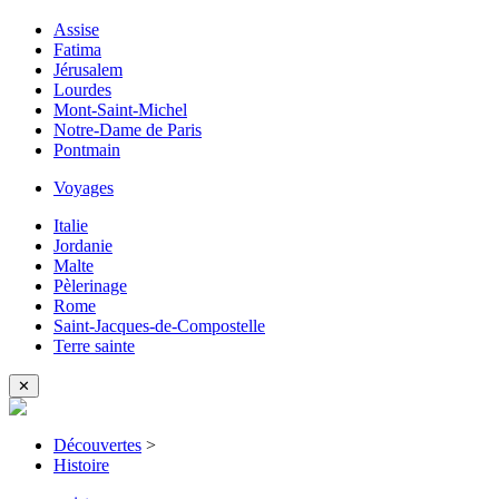
Assise
Fatima
Jérusalem
Lourdes
Mont-Saint-Michel
Notre-Dame de Paris
Pontmain
Voyages
Italie
Jordanie
Malte
Pèlerinage
Rome
Saint-Jacques-de-Compostelle
Terre sainte
✕
Découvertes
>
Histoire