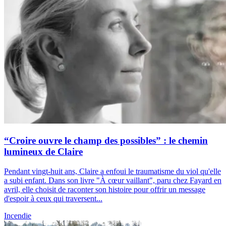
“Croire ouvre le champ des possibles” : le chemin
lumineux de Claire
Pendant vingt-huit ans, Claire a enfoui le traumatisme du viol qu'elle
a subi enfant. Dans son livre "À cœur vaillant", paru chez Fayard en
avril, elle choisit de raconter son histoire pour offrir un message
d'espoir à ceux qui traversent...
Incendie