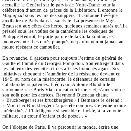
accueille le Général sur le parvis de Notre-Dame pour la
célébration d’action de grâces de la Libération. Il entonne le
Magnificat
sous les tirs des snippers. Il cantonne l’évêque
auxiliaire de Paris dans la sacristie. La présence de Mgr
Beaussart aux côtés des héros, quelques semaines après qu’il a
présidé sous les voûtes de la cathédrale les obsèques de
Philippe Henriot, le porte-parole de la Collaboration, est
inconvenante. Les curés planqués ne pardonneront jamais au
moine résistant ce camouflet.
En revanche, il gardera pour toujours l’estime du général de
Gaulle et l’amitié du Georges Pompidou. Son entregent dans
les milieux des vedettes et des artistes branchés agace. Ses
initiatives choquent : l’aumônier de la résistance devient en
1945, au nom de la miséricorde, le défenseur de certains
collaborateurs patentés. L’écrivain Antoine Blondin le
surnomme « le Boris Vian du catholicisme » et, s’amusant de
son goût pour les actrices, Raymond Queneau chante
« Bruckberger et ses bruckbergères » ! Bernanos le défend :
« Mon cher Bruckberger n’a pas été compris. Ce jeune moine
prédestiné, à l’intelligence si sensible et lucide, à la volonté
militaire, au cœur d’enfant et de poète… ».
On l’éloigne de Paris. Il va parcourir le monde, écrire une