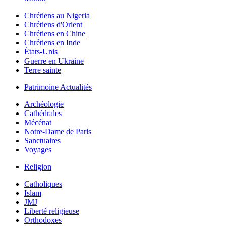
Chrétiens au Nigeria
Chrétiens d'Orient
Chrétiens en Chine
Chrétiens en Inde
États-Unis
Guerre en Ukraine
Terre sainte
Patrimoine Actualités
Archéologie
Cathédrales
Mécénat
Notre-Dame de Paris
Sanctuaires
Voyages
Religion
Catholiques
Islam
JMJ
Liberté religieuse
Orthodoxes