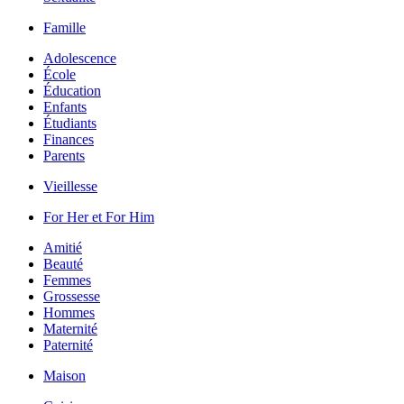
Famille
Adolescence
École
Éducation
Enfants
Étudiants
Finances
Parents
Vieillesse
For Her et For Him
Amitié
Beauté
Femmes
Grossesse
Hommes
Maternité
Paternité
Maison