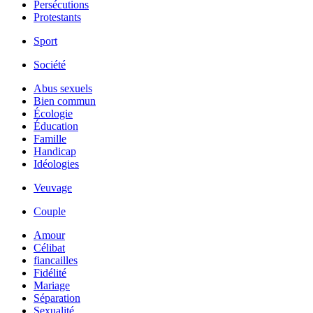
Persécutions
Protestants
Sport
Société
Abus sexuels
Bien commun
Écologie
Éducation
Famille
Handicap
Idéologies
Veuvage
Couple
Amour
Célibat
fiancailles
Fidélité
Mariage
Séparation
Sexualité