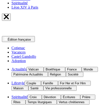
Spiritualité
Léon XIV à Paris
Édition
française
Cotignac
Vacances
Castel Gandolfo
Adoption
Actualités
Vatican
Bioéthique
France
Monde
Patrimoine Actualités
Religion
Société
Lifestyle
Couple
Famille
For Her et For Him
Maison
Santé
Vie professionnelle
Spiritualité
Croix
Dévotion
Écritures
Prière
Rites
Temps liturgiques
Vertus chrétiennes