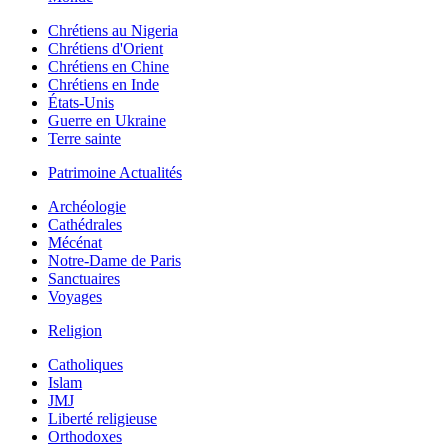
Chrétiens au Nigeria
Chrétiens d'Orient
Chrétiens en Chine
Chrétiens en Inde
États-Unis
Guerre en Ukraine
Terre sainte
Patrimoine Actualités
Archéologie
Cathédrales
Mécénat
Notre-Dame de Paris
Sanctuaires
Voyages
Religion
Catholiques
Islam
JMJ
Liberté religieuse
Orthodoxes