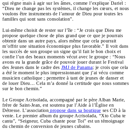
qui règne mais à agir sur les âmes, comme l’explique Dariel :
“Dieu ne change pas les systèmes, il change les cœurs, et nous
voulons être instruments de l’amour de Dieu pour toutes les
familles qui sont sans consolation”.
Lui-même choisit de rester sur l’île : “Je crois que Dieu me
propose quelque chose de plus grand que ce que je pourrais
obtenir dans un autre pays, alors même que cela pourrait
m’offrir une situation économique plus favorable.” Il voit dans
les succès de son groupe un signe qu’il fait le bon choix et
confie l’un des beaux moments vécut avec le groupe : “Nous
avons eu la grande grâce de pouvoir jouer durant le Festival
des Jeunes dans le cadre des
JMJ de Panama
; je crois que cela
a été le moment le plus impressionnant que j’ai vécu comme
musicien catholique ; permettre à tant de jeunes de danser et
de louer Dieu… Cela m’a donné la certitude que nous sommes
sur le bon chemin.”
Le Groupe Acrisolada, accompagné par le père Alban Marie,
frère de Saint-Jean, est soutenu par l’Aide à l’Église en
Détresse. L’association
propose dans sa boutique
ses CD à la
vente. Le premier album du groupe Acrisolada, “Xto Cuba te
canta”, “Seigneur, Cuba chante pour Toi” est un témoignage
du chemin de conversion de jeunes cubains.