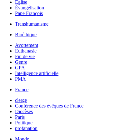
Église
Évangélisation
Pape François
Transhumanisme
Bioéthique
Avortement
Euthanasie
Fin de vie
Genre
GPA
Intelligence artificielle
PMA
France
clerge
Conférence des évêques de France
Diocèses
Paris
Politique
profanation
Monde