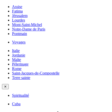
Assise
Fatima
Jérusalem
Lourdes
Mont-Saint-Michel
Notre-Dame de Paris
Pontmain
Voyages
Italie
Jordanie
Malte
Pèlerinage
Rome
Saint-Jacques-de-Compostelle
Terre sainte
✕
Spiritualité
Cuba