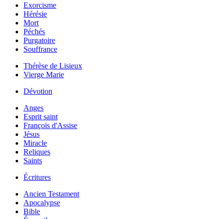
Exorcisme
Hérésie
Mort
Péchés
Purgatoire
Souffrance
Thérèse de Lisieux
Vierge Marie
Dévotion
Anges
Esprit saint
François d'Assise
Jésus
Miracle
Reliques
Saints
Écritures
Ancien Testament
Apocalypse
Bible