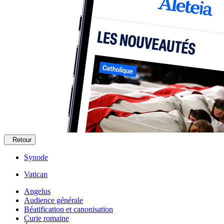
Retour
Synode
Vatican
Angelus
Audience générale
Béatification et canonisation
Curie romaine