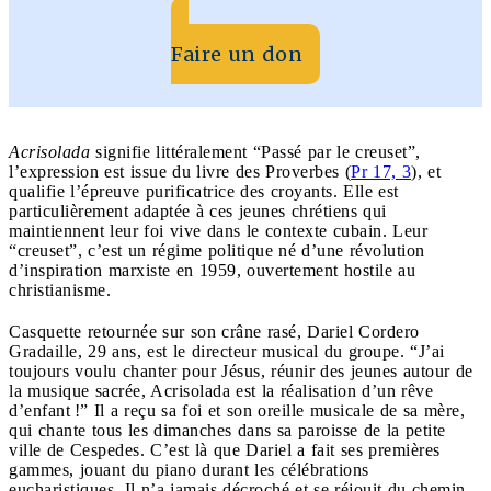
Faire un don
Acrisolada
signifie littéralement “Passé par le creuset”,
l’expression est issue du livre des Proverbes (
Pr 17, 3
), et
qualifie l’épreuve purificatrice des croyants. Elle est
particulièrement adaptée à ces jeunes chrétiens qui
maintiennent leur foi vive dans le contexte cubain. Leur
“creuset”, c’est un régime politique né d’une révolution
d’inspiration marxiste en 1959, ouvertement hostile au
christianisme.
Casquette retournée sur son crâne rasé, Dariel Cordero
Gradaille, 29 ans, est le directeur musical du groupe. “J’ai
toujours voulu chanter pour Jésus, réunir des jeunes autour de
la musique sacrée, Acrisolada est la réalisation d’un rêve
d’enfant !” Il a reçu sa foi et son oreille musicale de sa mère,
qui chante tous les dimanches dans sa paroisse de la petite
ville de Cespedes. C’est là que Dariel a fait ses premières
gammes, jouant du piano durant les célébrations
eucharistiques. Il n’a jamais décroché et se réjouit du chemin