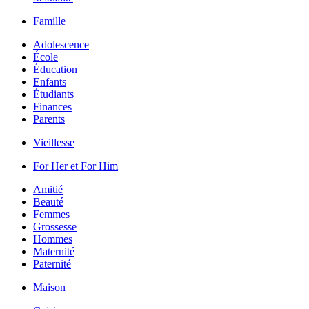
Famille
Adolescence
École
Éducation
Enfants
Étudiants
Finances
Parents
Vieillesse
For Her et For Him
Amitié
Beauté
Femmes
Grossesse
Hommes
Maternité
Paternité
Maison