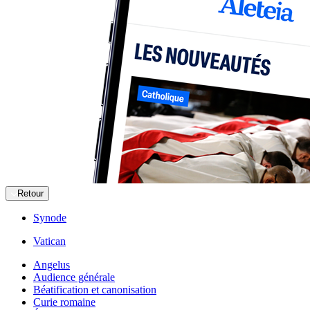
Retour
Synode
Vatican
Angelus
Audience générale
Béatification et canonisation
Curie romaine