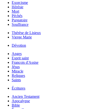
Exorcisme
Hérésie
Mort
Péchés
Purgatoire
Souffrance
Thérèse de Lisieux
Vierge Marie
Dévotion
Anges
Esprit saint
François d'Assise
Jésus
Miracle
Reliques
Saints
Écritures
Ancien Testament
Apocalypse
Bible