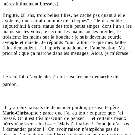
mères intimement blessées).
Brigitte, 68 ans, trois belles-filles, ne cache pas quant à elle
avoir reçu un certain nombre de "claques" : "Je ressemble
aujourd’hui à cette statue des trois petits singes, dont l’un a les
mains sur les yeux, le second les mains sur les oreilles, le
troisième les mains sur la bouche : je suis devenue sourde,
aveugle et muette. Je réponds “oui” à tout ce que mes belles-
filles demandent. J’ai appris la patience et l’abnégation. Ma
priorité : que ça marche dans les ménages. Alors, je m’écrase".
Le seul fait d’avoir blessé doit susciter une démarche de
pardon.
"Il y a deux raisons de demander pardon, précise le père
Marie-Christophe : parce que j’ai eu tort ; et parce que j’ai
blessé. Or il est très masculin de penser — et certains beaux-
pères réagissent ainsi — : "Mais j’ai raison ! Donc je n’ai pas
à demander pardon !" Or, avoir raison n’empêche pas de
blesser. Au contraire, on blesse souvent quand on a raison, par