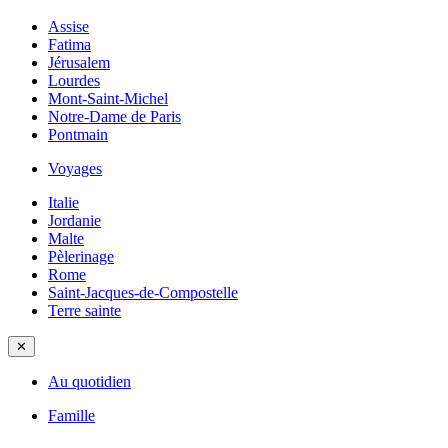
Assise
Fatima
Jérusalem
Lourdes
Mont-Saint-Michel
Notre-Dame de Paris
Pontmain
Voyages
Italie
Jordanie
Malte
Pèlerinage
Rome
Saint-Jacques-de-Compostelle
Terre sainte
✕
Au quotidien
Famille