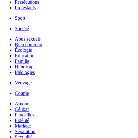
Persécutions
Protestants
Sport
Société
Abus sexuels
Bien commun
Écologie
Éducation
Famille
Handicap
Idéologies
Veuvage
Couple
Amour
Célibat
fiancailles
Fidélité
Mariage
Séparation
Sexualité