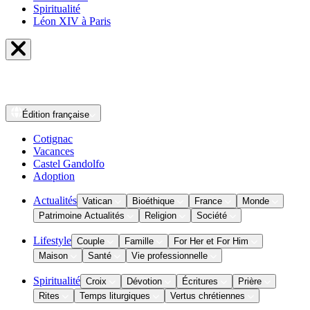
Spiritualité
Léon XIV à Paris
Édition
française
Cotignac
Vacances
Castel Gandolfo
Adoption
Actualités
Vatican
Bioéthique
France
Monde
Patrimoine Actualités
Religion
Société
Lifestyle
Couple
Famille
For Her et For Him
Maison
Santé
Vie professionnelle
Spiritualité
Croix
Dévotion
Écritures
Prière
Rites
Temps liturgiques
Vertus chrétiennes