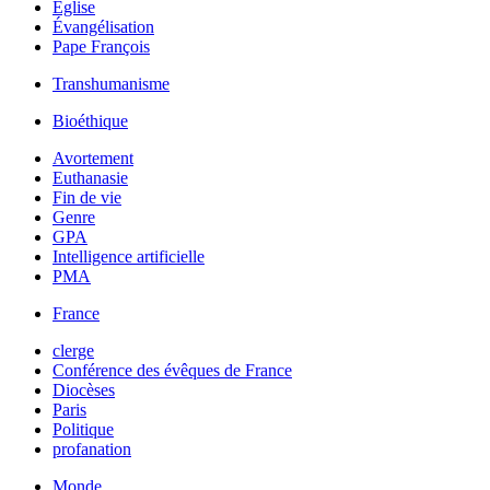
Église
Évangélisation
Pape François
Transhumanisme
Bioéthique
Avortement
Euthanasie
Fin de vie
Genre
GPA
Intelligence artificielle
PMA
France
clerge
Conférence des évêques de France
Diocèses
Paris
Politique
profanation
Monde