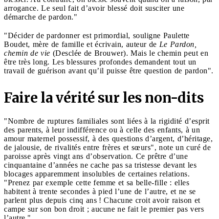
arrogance. Le seul fait d’avoir blessé doit susciter une
démarche de pardon."
"Décider de pardonner est primordial, souligne Paulette
Boudet, mère de famille et écrivain, auteur de
Le Pardon,
chemin de vie
(Desclée de Brouwer). Mais le chemin peut en
être très long. Les blessures profondes demandent tout un
travail de guérison avant qu’il puisse être question de pardon".
Faire la vérité sur les non-dits
"Nombre de ruptures familiales sont liées à la rigidité d’esprit
des parents, à leur indifférence ou à celle des enfants, à un
amour maternel possessif, à des questions d’argent, d’héritage,
de jalousie, de rivalités entre frères et sœurs", note un curé de
paroisse après vingt ans d’observation. Ce prêtre d’une
cinquantaine d’années ne cache pas sa tristesse devant les
blocages apparemment insolubles de certaines relations.
"Prenez par exemple cette femme et sa belle-fille : elles
habitent à trente secondes à pied l’une de l’autre, et ne se
parlent plus depuis cinq ans ! Chacune croit avoir raison et
campe sur son bon droit ; aucune ne fait le premier pas vers
l’autre."