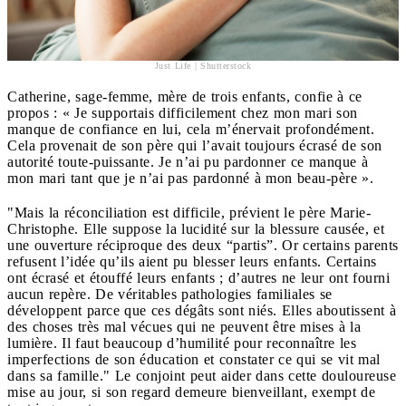
Just Life | Shutterstock
Catherine, sage-femme, mère de trois enfants, confie à ce
propos : « Je supportais difficilement chez mon mari son
manque de confiance en lui, cela m’énervait profondément.
Cela provenait de son père qui l’avait toujours écrasé de son
autorité toute-puissante. Je n’ai pu pardonner ce manque à
mon mari tant que je n’ai pas pardonné à mon beau-père ».
"Mais la réconciliation est difficile, prévient le père Marie-
Christophe. Elle suppose la lucidité sur la blessure causée, et
une ouverture réciproque des deux “partis”. Or certains parents
refusent l’idée qu’ils aient pu blesser leurs enfants. Certains
ont écrasé et étouffé leurs enfants ; d’autres ne leur ont fourni
aucun repère. De véritables pathologies familiales se
développent parce que ces dégâts sont niés. Elles aboutissent à
des choses très mal vécues qui ne peuvent être mises à la
lumière. Il faut beaucoup d’humilité pour reconnaître les
imperfections de son éducation et constater ce qui se vit mal
dans sa famille." Le conjoint peut aider dans cette douloureuse
mise au jour, si son regard demeure bienveillant, exempt de