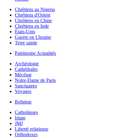
Chrétiens au Nigeria
Chrétiens d'Orient
Chrétiens en Chine
Chrétiens en Inde
États-Unis
Guerre en Ukraine
Terre sainte
Patrimoine Actualités
Archéologie
Cathédrales
Mécénat
Notre-Dame de Paris
Sanctuaires
Voyages
Religion
Catholiques
Islam
JMJ
Liberté religieuse
Orthodoxes