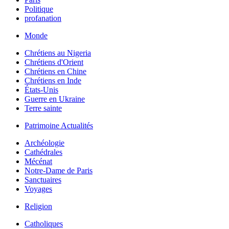
Politique
profanation
Monde
Chrétiens au Nigeria
Chrétiens d'Orient
Chrétiens en Chine
Chrétiens en Inde
États-Unis
Guerre en Ukraine
Terre sainte
Patrimoine Actualités
Archéologie
Cathédrales
Mécénat
Notre-Dame de Paris
Sanctuaires
Voyages
Religion
Catholiques