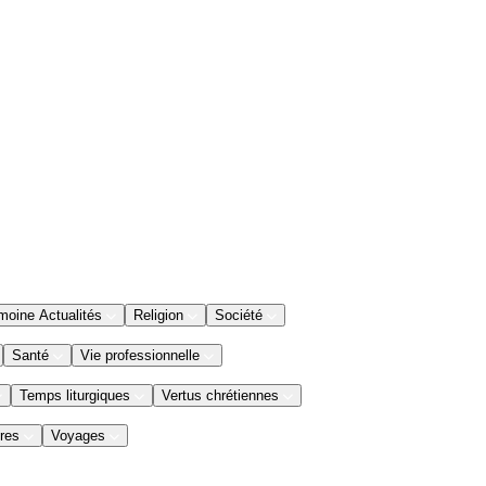
moine Actualités
Religion
Société
Santé
Vie professionnelle
Temps liturgiques
Vertus chrétiennes
res
Voyages