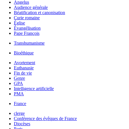
Angelus
Audience générale
Béatification et canonisation
Curie romaine
Église
Évangélisation
Pape François
Transhumanisme
Bioéthique
Avortement
Euthanasie
Fin de vie
Genre
GPA
Intelligence artificielle
PMA
France
clerge
Conférence des évêques de France
Diocèses
Paris