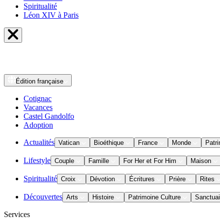
Spiritualité
Léon XIV à Paris
Édition
française
Cotignac
Vacances
Castel Gandolfo
Adoption
Actualités
Vatican
Bioéthique
France
Monde
Patri
Lifestyle
Couple
Famille
For Her et For Him
Maison
Spiritualité
Croix
Dévotion
Écritures
Prière
Rites
Découvertes
Arts
Histoire
Patrimoine Culture
Sanctuai
Services