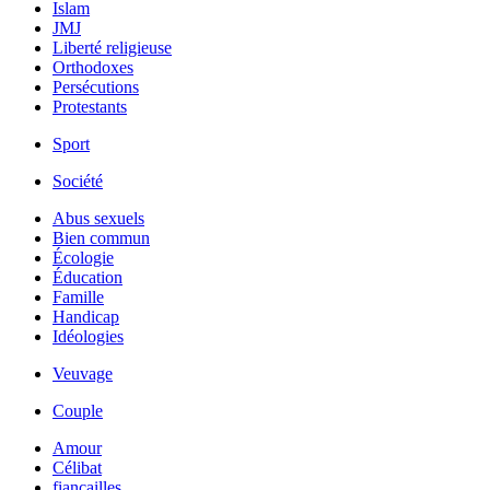
Islam
JMJ
Liberté religieuse
Orthodoxes
Persécutions
Protestants
Sport
Société
Abus sexuels
Bien commun
Écologie
Éducation
Famille
Handicap
Idéologies
Veuvage
Couple
Amour
Célibat
fiancailles