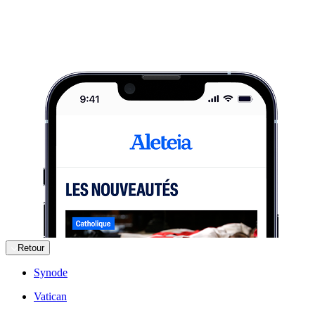
Retour
Synode
Vatican