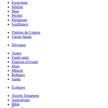
Exorcisme
Hérésie
Mort
Péchés
Purgatoire
Souffrance
Thérèse de Lisieux
Vierge Marie
Dévotion
Anges
Esprit saint
François d'Assise
Jésus
Miracle
Reliques
Saints
Écritures
Ancien Testament
Apocalypse
Bible