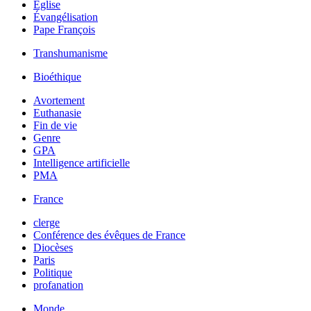
Église
Évangélisation
Pape François
Transhumanisme
Bioéthique
Avortement
Euthanasie
Fin de vie
Genre
GPA
Intelligence artificielle
PMA
France
clerge
Conférence des évêques de France
Diocèses
Paris
Politique
profanation
Monde