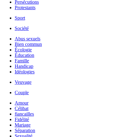
Persécutions
Protestants
Sport
Société
Abus sexuels
Bien commun
Écologie
Éducation
Famille
Handicap
Idéologies
Veuvage
Couple
Amour
Célibat
fiancailles
Fidélité
Mariage
Séparation
Sexualité