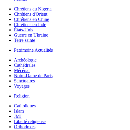
Chrétiens au Nigeria
Chrétiens d'Orient
Chrétiens en Chine
Chrétiens en Inde
États-Unis
Guerre en Ukraine
Terre sainte
Patrimoine Actualités
Archéologie
Cathédrales
Mécénat
Notre-Dame de Paris
Sanctuaires
Voyages
Religion
Catholiques
Islam
JMJ
Liberté religieuse
Orthodoxes