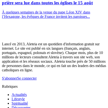
prière sera lue dans toutes les églises le 15 août
À quelques semaines de la venue du pape Léon XIV dans
l’Hexagone, les évêques de France invitent les paroisses...
Lancé en 2013, Aleteia est un quotidien d'information gratuit sur
internet. Le site est publié en six langues (français, anglais,
portugais, espagnol, polonais et slovène). Chaque mois, plus de 10
millions de lecteurs consultent Aleteia à travers son site web, son
application et les réseaux sociaux. Aleteia touche près de 50 millions
de personnes dans le monde, ce qui en fait un des leaders des médias
catholiques en ligne.
S'abonner
Se connecter
Rubriques
Actualités
Lifestyle
Spiritualité
Découvertes