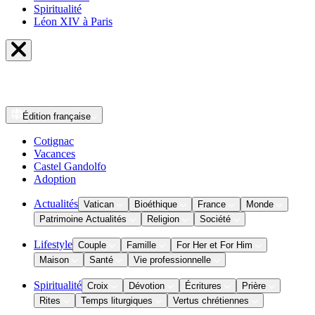
Spiritualité
Léon XIV à Paris
Édition
française
Cotignac
Vacances
Castel Gandolfo
Adoption
Actualités
Vatican
Bioéthique
France
Monde
Patrimoine Actualités
Religion
Société
Lifestyle
Couple
Famille
For Her et For Him
Maison
Santé
Vie professionnelle
Spiritualité
Croix
Dévotion
Écritures
Prière
Rites
Temps liturgiques
Vertus chrétiennes