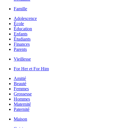
Famille
Adolescence
École
Éducation
Enfants
Étudiants
Finances
Parents
Vieillesse
For Her et For Him
Amitié
Beauté
Femmes
Grossesse
Hommes
Maternité
Paternité
Maison