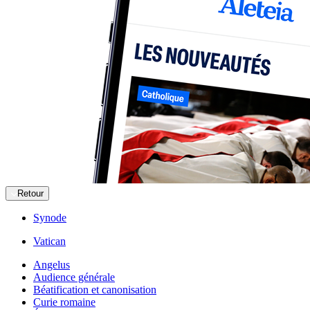
Retour
Synode
Vatican
Angelus
Audience générale
Béatification et canonisation
Curie romaine