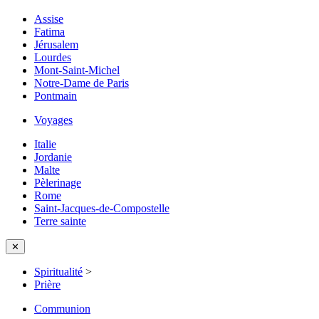
Assise
Fatima
Jérusalem
Lourdes
Mont-Saint-Michel
Notre-Dame de Paris
Pontmain
Voyages
Italie
Jordanie
Malte
Pèlerinage
Rome
Saint-Jacques-de-Compostelle
Terre sainte
✕
Spiritualité
>
Prière
Communion