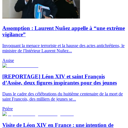
Assomption : Laurent Nuñez appelle à “une extrême
vigilance”
Invoquant la menace terroriste et la hausse des actes antichrétiens, le
ministre de l'Intérieur Laurent Nuñez...
Assise
[REPORTAGE] Léon XIV et saint François
d’Assise, deux figures inspirantes pour des jeunes
Dans le cadre des célébrations du huitième centenaire de la mort de
saint François, des milliers de jeunes se...
Prière
Visite de Léon XIV en France : une intention de