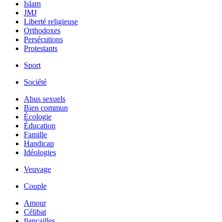
Islam
JMJ
Liberté religieuse
Orthodoxes
Persécutions
Protestants
Sport
Société
Abus sexuels
Bien commun
Écologie
Éducation
Famille
Handicap
Idéologies
Veuvage
Couple
Amour
Célibat
fiancailles