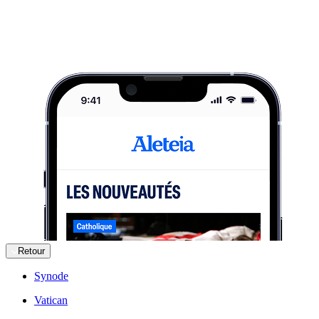
Retour
Synode
Vatican