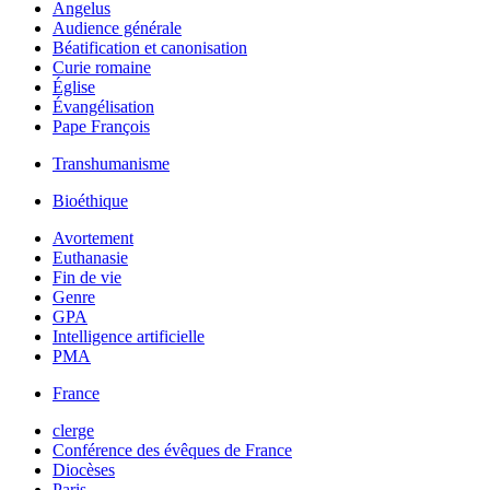
Angelus
Audience générale
Béatification et canonisation
Curie romaine
Église
Évangélisation
Pape François
Transhumanisme
Bioéthique
Avortement
Euthanasie
Fin de vie
Genre
GPA
Intelligence artificielle
PMA
France
clerge
Conférence des évêques de France
Diocèses
Paris