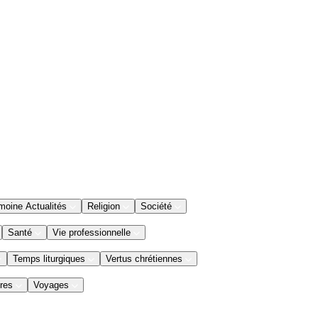
moine Actualités
Religion
Société
Santé
Vie professionnelle
Temps liturgiques
Vertus chrétiennes
res
Voyages