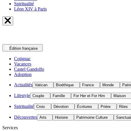
Spiritualité
Léon XIV à Paris
Édition
française
Cotignac
Vacances
Castel Gandolfo
Adoption
Actualités
Vatican
Bioéthique
France
Monde
Patri
Lifestyle
Couple
Famille
For Her et For Him
Maison
Spiritualité
Croix
Dévotion
Écritures
Prière
Rites
Découvertes
Arts
Histoire
Patrimoine Culture
Sanctuai
Services