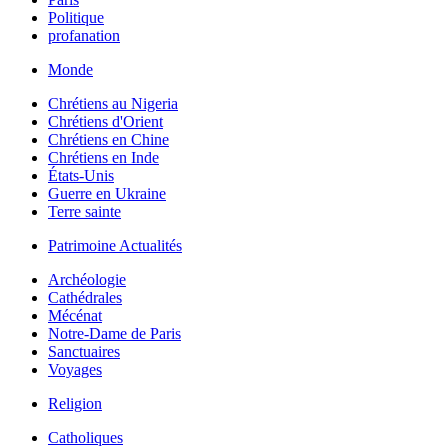
Politique
profanation
Monde
Chrétiens au Nigeria
Chrétiens d'Orient
Chrétiens en Chine
Chrétiens en Inde
États-Unis
Guerre en Ukraine
Terre sainte
Patrimoine Actualités
Archéologie
Cathédrales
Mécénat
Notre-Dame de Paris
Sanctuaires
Voyages
Religion
Catholiques