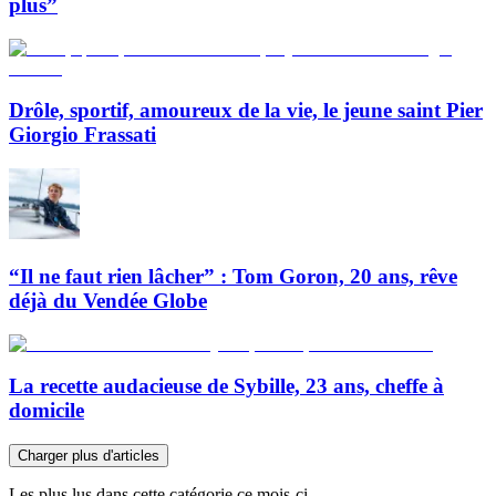
plus”
Drôle, sportif, amoureux de la vie, le jeune saint Pier
Giorgio Frassati
“Il ne faut rien lâcher” : Tom Goron, 20 ans, rêve
déjà du Vendée Globe
La recette audacieuse de Sybille, 23 ans, cheffe à
domicile
Charger plus d'articles
Les plus lus dans cette catégorie ce mois-ci