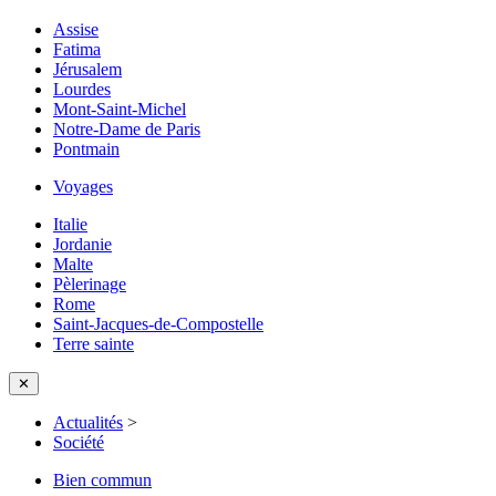
Assise
Fatima
Jérusalem
Lourdes
Mont-Saint-Michel
Notre-Dame de Paris
Pontmain
Voyages
Italie
Jordanie
Malte
Pèlerinage
Rome
Saint-Jacques-de-Compostelle
Terre sainte
✕
Actualités
>
Société
Bien commun