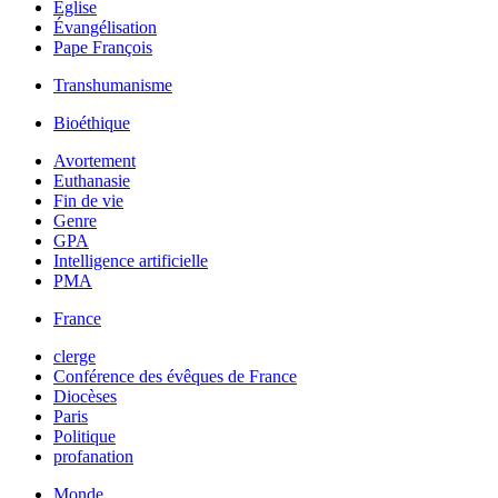
Église
Évangélisation
Pape François
Transhumanisme
Bioéthique
Avortement
Euthanasie
Fin de vie
Genre
GPA
Intelligence artificielle
PMA
France
clerge
Conférence des évêques de France
Diocèses
Paris
Politique
profanation
Monde