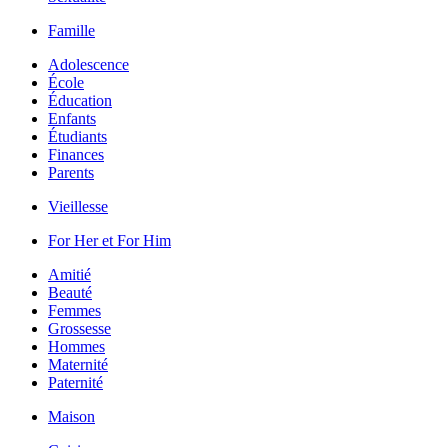
Famille
Adolescence
École
Éducation
Enfants
Étudiants
Finances
Parents
Vieillesse
For Her et For Him
Amitié
Beauté
Femmes
Grossesse
Hommes
Maternité
Paternité
Maison