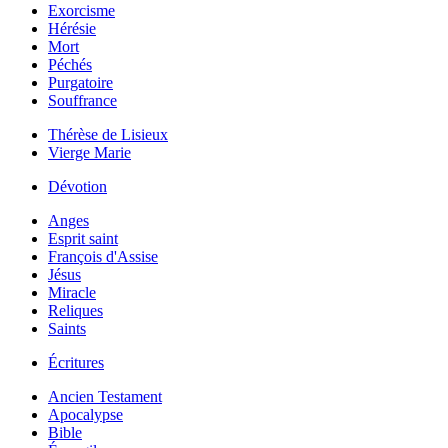
Exorcisme
Hérésie
Mort
Péchés
Purgatoire
Souffrance
Thérèse de Lisieux
Vierge Marie
Dévotion
Anges
Esprit saint
François d'Assise
Jésus
Miracle
Reliques
Saints
Écritures
Ancien Testament
Apocalypse
Bible