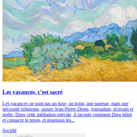
Les vacances, c’est sacré
Les vacances ne sont pas un luxe, un loisir, une paresse, mais une
nécessité religieuse, assure Jean-Pierre Denis, journaliste, écrivain et
poète. Dans cette médiation estivale, il raconte comment Dieu bénit
et consacre le repos, et pourquoi les...
Société