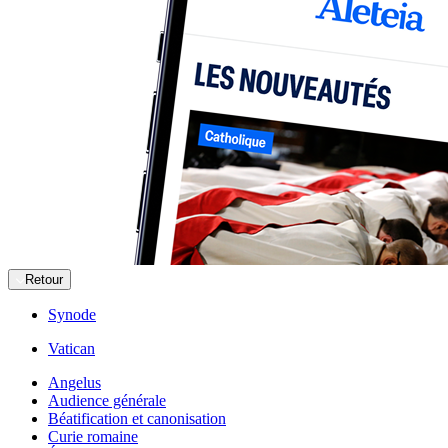
Retour
Synode
Vatican
Angelus
Audience générale
Béatification et canonisation
Curie romaine