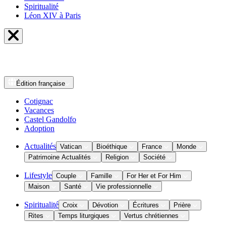
Spiritualité
Léon XIV à Paris
Édition
française
Cotignac
Vacances
Castel Gandolfo
Adoption
Actualités
Vatican
Bioéthique
France
Monde
Patrimoine Actualités
Religion
Société
Lifestyle
Couple
Famille
For Her et For Him
Maison
Santé
Vie professionnelle
Spiritualité
Croix
Dévotion
Écritures
Prière
Rites
Temps liturgiques
Vertus chrétiennes