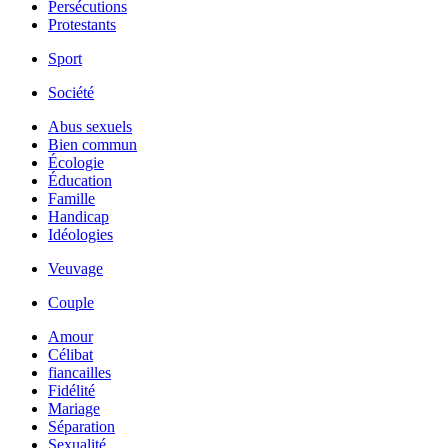
Persécutions
Protestants
Sport
Société
Abus sexuels
Bien commun
Écologie
Éducation
Famille
Handicap
Idéologies
Veuvage
Couple
Amour
Célibat
fiancailles
Fidélité
Mariage
Séparation
Sexualité