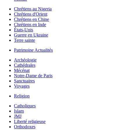
Chrétiens au Nigeria
Chrétiens d'Orient
Chrétiens en Chine
Chrétiens en Inde
États-Unis
Guerre en Ukraine
Terre sainte
Patrimoine Actualités
Archéologie
Cathédrales
Mécénat
Notre-Dame de Paris
Sanctuaires
Voyages
Religion
Catholiques
Islam
JMJ
Liberté religieuse
Orthodoxes