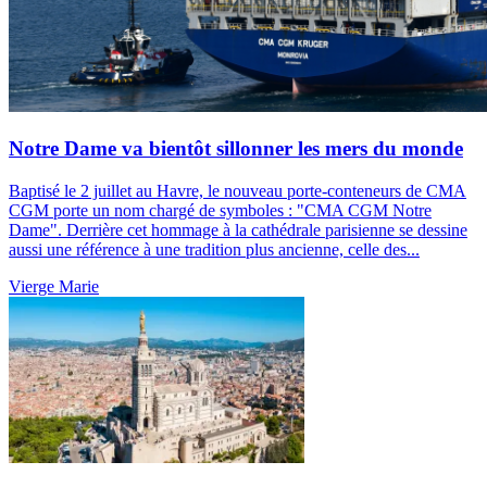
Notre Dame va bientôt sillonner les mers du monde
Baptisé le 2 juillet au Havre, le nouveau porte-conteneurs de CMA
CGM porte un nom chargé de symboles : "CMA CGM Notre
Dame". Derrière cet hommage à la cathédrale parisienne se dessine
aussi une référence à une tradition plus ancienne, celle des...
Vierge Marie