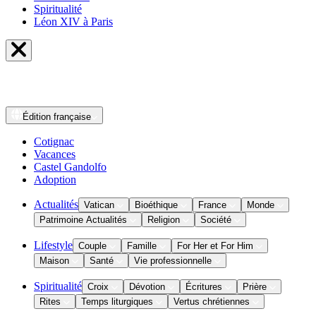
Spiritualité
Léon XIV à Paris
Édition
française
Cotignac
Vacances
Castel Gandolfo
Adoption
Actualités
Vatican
Bioéthique
France
Monde
Patrimoine Actualités
Religion
Société
Lifestyle
Couple
Famille
For Her et For Him
Maison
Santé
Vie professionnelle
Spiritualité
Croix
Dévotion
Écritures
Prière
Rites
Temps liturgiques
Vertus chrétiennes