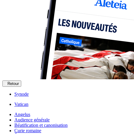
Retour
Synode
Vatican
Angelus
Audience générale
Béatification et canonisation
Curie romaine