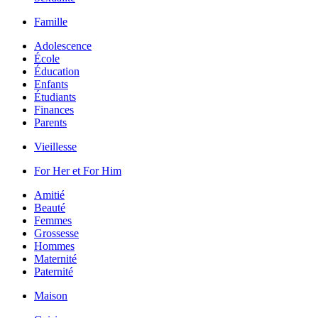
Famille
Adolescence
École
Éducation
Enfants
Étudiants
Finances
Parents
Vieillesse
For Her et For Him
Amitié
Beauté
Femmes
Grossesse
Hommes
Maternité
Paternité
Maison