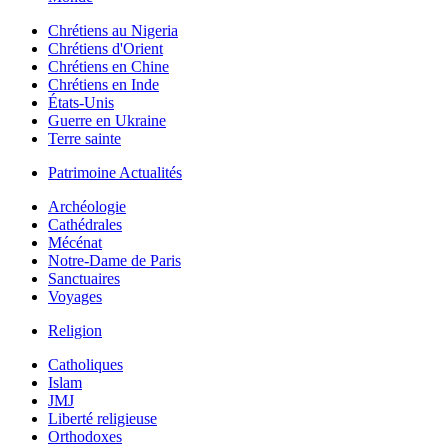
Chrétiens au Nigeria
Chrétiens d'Orient
Chrétiens en Chine
Chrétiens en Inde
États-Unis
Guerre en Ukraine
Terre sainte
Patrimoine Actualités
Archéologie
Cathédrales
Mécénat
Notre-Dame de Paris
Sanctuaires
Voyages
Religion
Catholiques
Islam
JMJ
Liberté religieuse
Orthodoxes