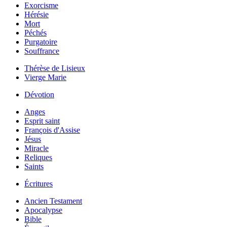
Exorcisme
Hérésie
Mort
Péchés
Purgatoire
Souffrance
Thérèse de Lisieux
Vierge Marie
Dévotion
Anges
Esprit saint
François d'Assise
Jésus
Miracle
Reliques
Saints
Écritures
Ancien Testament
Apocalypse
Bible