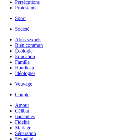
Persécutions
Protestants
Sport
Société
Abus sexuels
Bien commun
Écologie
Éducation
Famille
Handicap
Idéologies
Veuvage
Couple
Amour
Célibat
fiancailles
Fidélité
Mariage
Séparation
Sexualité