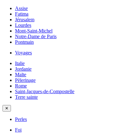
Assise
Fatima
Jérusalem
Lourdes
Mont-Saint-Michel
Notre-Dame de Paris
Pontmain
Voyages
Italie
Jordanie
Malte
Pèlerinage
Rome
Saint-Jacques-de-Compostelle
Terre sainte
✕
Perles
Foi