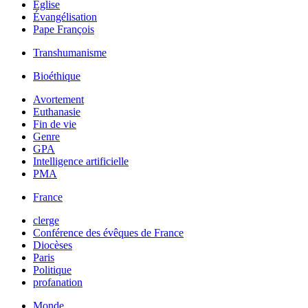
Église
Évangélisation
Pape François
Transhumanisme
Bioéthique
Avortement
Euthanasie
Fin de vie
Genre
GPA
Intelligence artificielle
PMA
France
clerge
Conférence des évêques de France
Diocèses
Paris
Politique
profanation
Monde