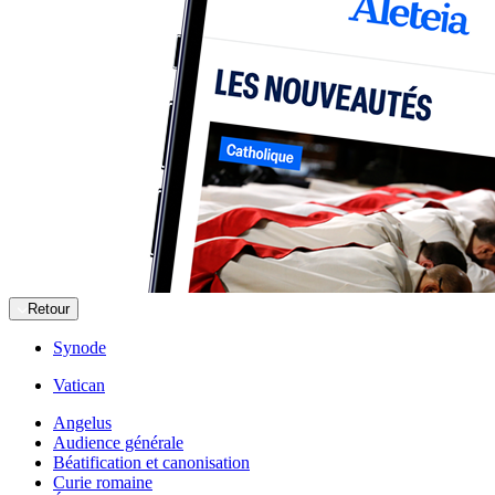
Retour
Synode
Vatican
Angelus
Audience générale
Béatification et canonisation
Curie romaine