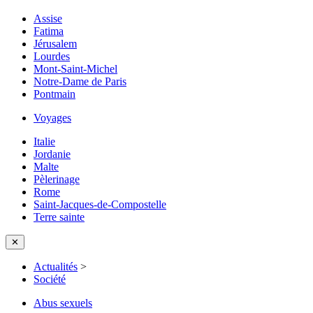
Assise
Fatima
Jérusalem
Lourdes
Mont-Saint-Michel
Notre-Dame de Paris
Pontmain
Voyages
Italie
Jordanie
Malte
Pèlerinage
Rome
Saint-Jacques-de-Compostelle
Terre sainte
✕
Actualités
>
Société
Abus sexuels