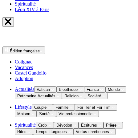
Spiritualité
Léon XIV à Paris
Édition
française
Cotignac
Vacances
Castel Gandolfo
Adoption
Actualités
Vatican
Bioéthique
France
Monde
Patrimoine Actualités
Religion
Société
Lifestyle
Couple
Famille
For Her et For Him
Maison
Santé
Vie professionnelle
Spiritualité
Croix
Dévotion
Écritures
Prière
Rites
Temps liturgiques
Vertus chrétiennes