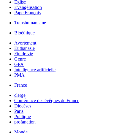
Église
Évangélisation
Pape François
Transhumanisme
Bioéthique
Avortement
Euthanasie
Fin de vie
Genre
GPA
Intelligence artificielle
PMA
France
clerge
Conférence des évêques de France
Diocèses
Paris
Politique
profanation
Monde