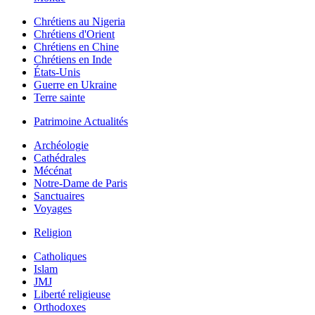
Chrétiens au Nigeria
Chrétiens d'Orient
Chrétiens en Chine
Chrétiens en Inde
États-Unis
Guerre en Ukraine
Terre sainte
Patrimoine Actualités
Archéologie
Cathédrales
Mécénat
Notre-Dame de Paris
Sanctuaires
Voyages
Religion
Catholiques
Islam
JMJ
Liberté religieuse
Orthodoxes