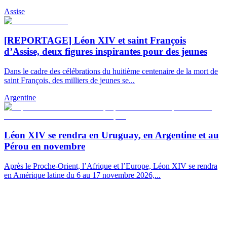
Assise
[REPORTAGE] Léon XIV et saint François
d’Assise, deux figures inspirantes pour des jeunes
Dans le cadre des célébrations du huitième centenaire de la mort de
saint François, des milliers de jeunes se...
Argentine
Léon XIV se rendra en Uruguay, en Argentine et au
Pérou en novembre
Après le Proche-Orient, l’Afrique et l’Europe, Léon XIV se rendra
en Amérique latine du 6 au 17 novembre 2026,...