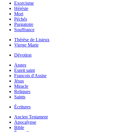
Exorcisme
Hérésie
Mort
Péchés
Purgatoire
Souffrance
Thérèse de Lisieux
Vierge Marie
Dévotion
Anges
Esprit saint
François d'Assise
Jésus
Miracle
Reliques
Saints
Écritures
Ancien Testament
Apocalypse
Bible