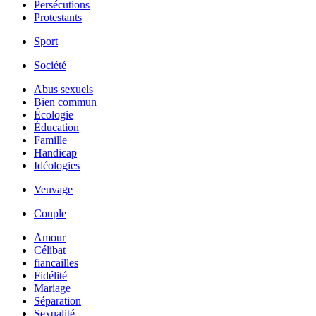
Persécutions
Protestants
Sport
Société
Abus sexuels
Bien commun
Écologie
Éducation
Famille
Handicap
Idéologies
Veuvage
Couple
Amour
Célibat
fiancailles
Fidélité
Mariage
Séparation
Sexualité