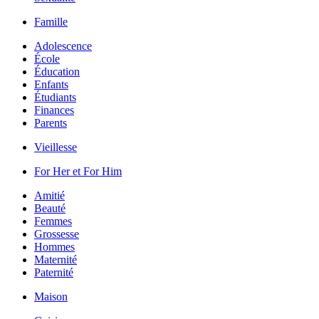
Famille
Adolescence
École
Éducation
Enfants
Étudiants
Finances
Parents
Vieillesse
For Her et For Him
Amitié
Beauté
Femmes
Grossesse
Hommes
Maternité
Paternité
Maison