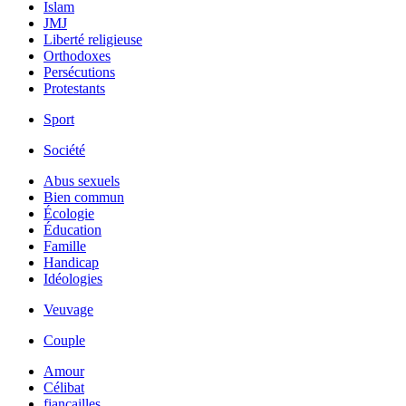
Islam
JMJ
Liberté religieuse
Orthodoxes
Persécutions
Protestants
Sport
Société
Abus sexuels
Bien commun
Écologie
Éducation
Famille
Handicap
Idéologies
Veuvage
Couple
Amour
Célibat
fiancailles