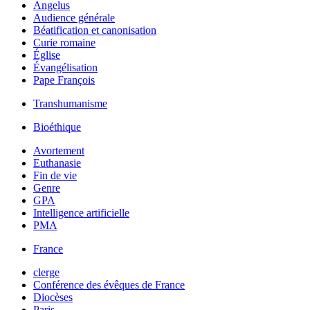
Angelus
Audience générale
Béatification et canonisation
Curie romaine
Église
Évangélisation
Pape François
Transhumanisme
Bioéthique
Avortement
Euthanasie
Fin de vie
Genre
GPA
Intelligence artificielle
PMA
France
clerge
Conférence des évêques de France
Diocèses
Paris