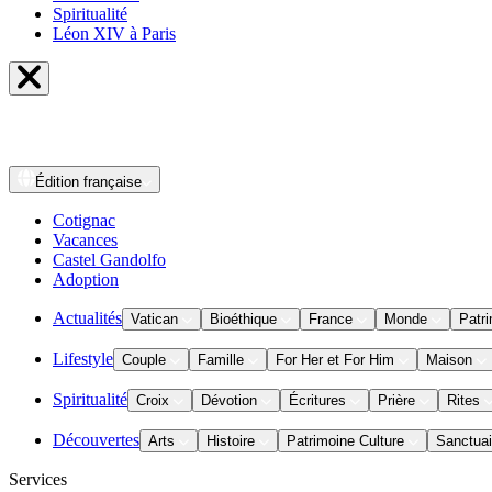
Spiritualité
Léon XIV à Paris
Édition
française
Cotignac
Vacances
Castel Gandolfo
Adoption
Actualités
Vatican
Bioéthique
France
Monde
Patri
Lifestyle
Couple
Famille
For Her et For Him
Maison
Spiritualité
Croix
Dévotion
Écritures
Prière
Rites
Découvertes
Arts
Histoire
Patrimoine Culture
Sanctuai
Services