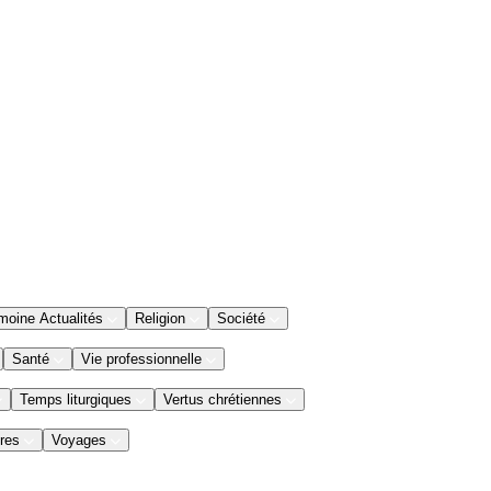
moine Actualités
Religion
Société
Santé
Vie professionnelle
Temps liturgiques
Vertus chrétiennes
res
Voyages