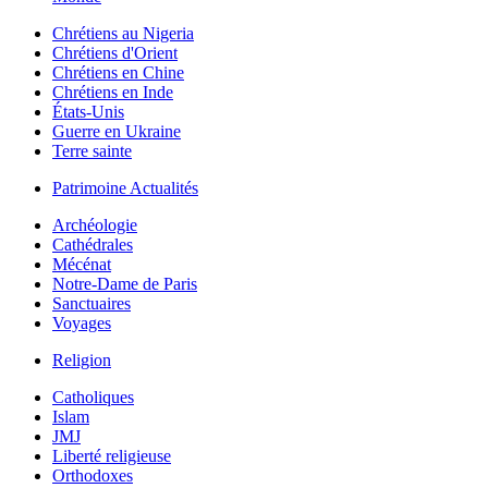
Chrétiens au Nigeria
Chrétiens d'Orient
Chrétiens en Chine
Chrétiens en Inde
États-Unis
Guerre en Ukraine
Terre sainte
Patrimoine Actualités
Archéologie
Cathédrales
Mécénat
Notre-Dame de Paris
Sanctuaires
Voyages
Religion
Catholiques
Islam
JMJ
Liberté religieuse
Orthodoxes