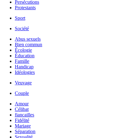
Persécutions
Protestants
Sport
Société
Abus sexuels
Bien commun
Écologie
Éducation
Famille
Handicap
Idéologies
Veuvage
Couple
Amour
Célibat
fiancailles
Fidélité
Mariage
Séparation
Sexualité