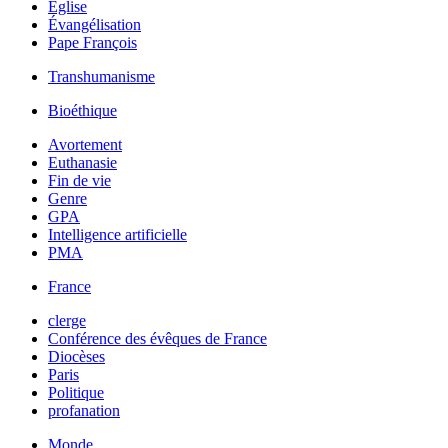
Église
Évangélisation
Pape François
Transhumanisme
Bioéthique
Avortement
Euthanasie
Fin de vie
Genre
GPA
Intelligence artificielle
PMA
France
clerge
Conférence des évêques de France
Diocèses
Paris
Politique
profanation
Monde