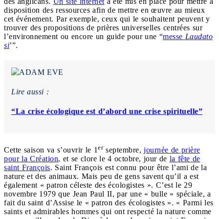
des anglicans.
Un site internet
a été mis en place pour mettre à
disposition des ressources afin de mettre en œuvre au mieux
cet événement. Par exemple, ceux qui le souhaitent peuvent y
trouver des propositions de prières universelles centrées sur
l’environnement ou encore un guide pour une “
messe
Laudato
si
’”.
Lire aussi :
“La crise écologique est d’abord une crise spirituelle”
er
Cette saison va s’ouvrir le 1
septembre,
journée de prière
pour la Création
, et se clore le 4 octobre, jour de
la fête de
saint François
. Saint François est connu pour être l’ami de la
nature et des animaux. Mais peu de gens savent qu’il a est
également « patron céleste des écologistes ». C’est le 29
novembre 1979 que Jean Paul II, par une « bulle » spéciale, a
fait du saint d’Assise le « patron des écologistes ». « Parmi les
saints et admirables hommes qui ont respecté la nature comme