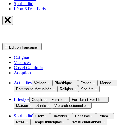
Spiritualité
Léon XIV à Paris
Édition
française
Cotignac
Vacances
Castel Gandolfo
Adoption
Actualités
Vatican
Bioéthique
France
Monde
Patrimoine Actualités
Religion
Société
Lifestyle
Couple
Famille
For Her et For Him
Maison
Santé
Vie professionnelle
Spiritualité
Croix
Dévotion
Écritures
Prière
Rites
Temps liturgiques
Vertus chrétiennes