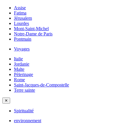
Assise
Fatima
Jérusalem
Lourdes
Mont-Saint-Michel
Notre-Dame de Paris
Pontmain
Voyages
Italie
Jordanie
Malte
Pèlerinage
Rome
Saint-Jacques-de-Compostelle
Terre sainte
✕
Spiritualité
environnement