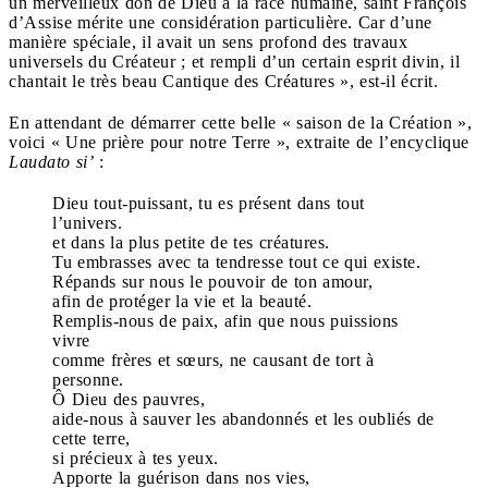
un merveilleux don de Dieu à la race humaine, saint François
d’Assise mérite une considération particulière. Car d’une
manière spéciale, il avait un sens profond des travaux
universels du Créateur ; et rempli d’un certain esprit divin, il
chantait le très beau Cantique des Créatures », est-il écrit.
En attendant de démarrer cette belle « saison de la Création »,
voici « Une prière pour notre Terre », extraite de l’encyclique
Laudato si’
:
Dieu tout-puissant, tu es présent dans tout
l’univers.
et dans la plus petite de tes créatures.
Tu embrasses avec ta tendresse tout ce qui existe.
Répands sur nous le pouvoir de ton amour,
afin de protéger la vie et la beauté.
Remplis-nous de paix, afin que nous puissions
vivre
comme frères et sœurs, ne causant de tort à
personne.
Ô Dieu des pauvres,
aide-nous à sauver les abandonnés et les oubliés de
cette terre,
si précieux à tes yeux.
Apporte la guérison dans nos vies,