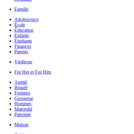
Famille
Adolescence
École
Éducation
Enfants
Étudiants
Finances
Parents
Vieillesse
For Her et For Him
Amitié
Beauté
Femmes
Grossesse
Hommes
Maternité
Paternité
Maison