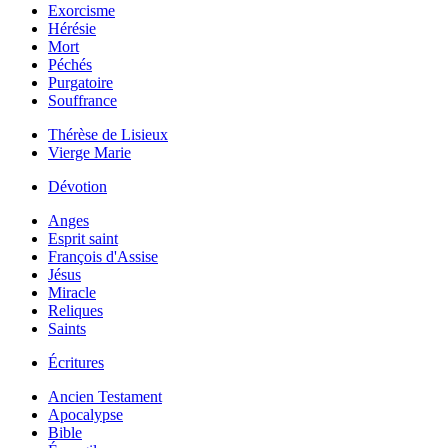
Exorcisme
Hérésie
Mort
Péchés
Purgatoire
Souffrance
Thérèse de Lisieux
Vierge Marie
Dévotion
Anges
Esprit saint
François d'Assise
Jésus
Miracle
Reliques
Saints
Écritures
Ancien Testament
Apocalypse
Bible