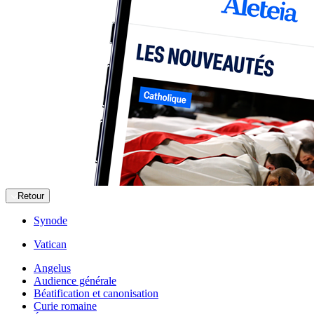
Retour
Synode
Vatican
Angelus
Audience générale
Béatification et canonisation
Curie romaine