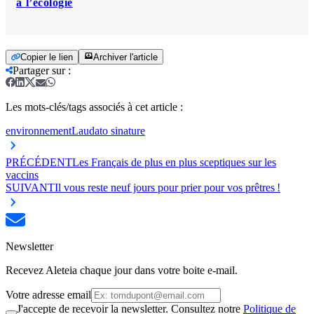
à l’écologie
Copier le lien
Archiver l'article
Partager sur
:
Les mots-clés/tags associés à cet article :
environnement
Laudato si
nature
PRÉCÉDENT
Les Français de plus en plus sceptiques sur les
vaccins
SUIVANT
Il vous reste neuf jours pour prier pour vos prêtres !
Newsletter
Recevez Aleteia chaque jour dans votre boite e-mail.
Votre adresse email
J'accepte de recevoir la newsletter. Consultez notre
Politique de