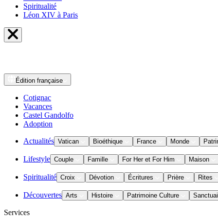
Spiritualité
Léon XIV à Paris
Édition
française
Cotignac
Vacances
Castel Gandolfo
Adoption
Actualités
Vatican
Bioéthique
France
Monde
Patri
Lifestyle
Couple
Famille
For Her et For Him
Maison
Spiritualité
Croix
Dévotion
Écritures
Prière
Rites
Découvertes
Arts
Histoire
Patrimoine Culture
Sanctuai
Services