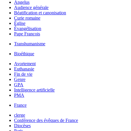
Angelus
Audience générale
Béatification et canonisation
Curie romaine
Église
Évangélisation
Pape François
Transhumanisme
Bioéthique
Avortement
Euthanasie
Fin de vie
Genre
GPA
Intelligence artificielle
PMA
France
clerge
Conférence des évêques de France
Diocèses
Paris