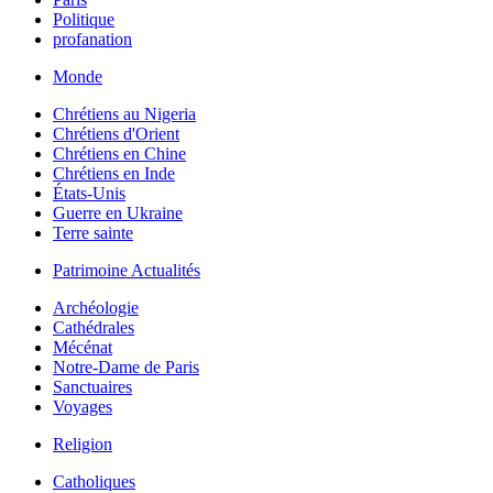
Politique
profanation
Monde
Chrétiens au Nigeria
Chrétiens d'Orient
Chrétiens en Chine
Chrétiens en Inde
États-Unis
Guerre en Ukraine
Terre sainte
Patrimoine Actualités
Archéologie
Cathédrales
Mécénat
Notre-Dame de Paris
Sanctuaires
Voyages
Religion
Catholiques