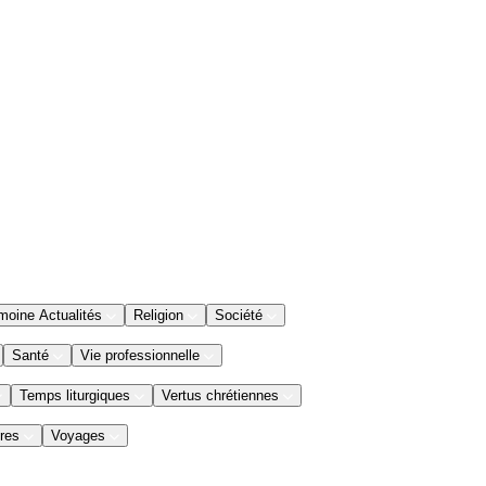
moine Actualités
Religion
Société
Santé
Vie professionnelle
Temps liturgiques
Vertus chrétiennes
res
Voyages