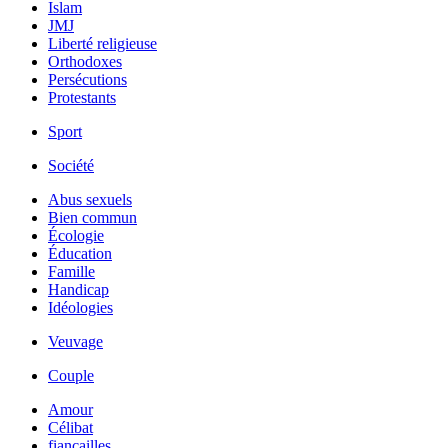
Islam
JMJ
Liberté religieuse
Orthodoxes
Persécutions
Protestants
Sport
Société
Abus sexuels
Bien commun
Écologie
Éducation
Famille
Handicap
Idéologies
Veuvage
Couple
Amour
Célibat
fiancailles