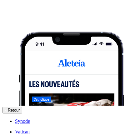
Retour
Synode
Vatican