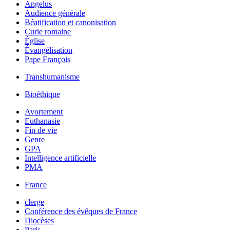
Angelus
Audience générale
Béatification et canonisation
Curie romaine
Église
Évangélisation
Pape François
Transhumanisme
Bioéthique
Avortement
Euthanasie
Fin de vie
Genre
GPA
Intelligence artificielle
PMA
France
clerge
Conférence des évêques de France
Diocèses
Paris