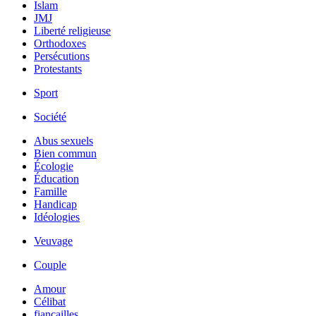
Islam
JMJ
Liberté religieuse
Orthodoxes
Persécutions
Protestants
Sport
Société
Abus sexuels
Bien commun
Écologie
Éducation
Famille
Handicap
Idéologies
Veuvage
Couple
Amour
Célibat
fiancailles