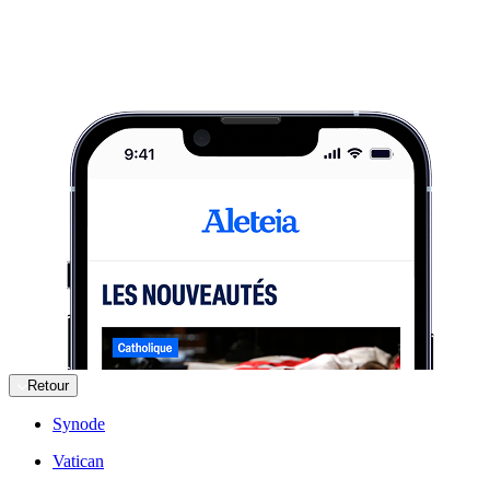
Retour
Synode
Vatican