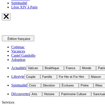
Spiritualité
Léon XIV à Paris
Édition
française
Cotignac
Vacances
Castel Gandolfo
Adoption
Actualités
Vatican
Bioéthique
France
Monde
Patri
Lifestyle
Couple
Famille
For Her et For Him
Maison
Spiritualité
Croix
Dévotion
Écritures
Prière
Rites
Découvertes
Arts
Histoire
Patrimoine Culture
Sanctuai
Services