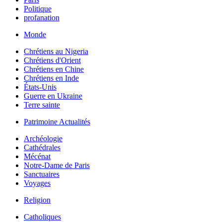
Politique
profanation
Monde
Chrétiens au Nigeria
Chrétiens d'Orient
Chrétiens en Chine
Chrétiens en Inde
États-Unis
Guerre en Ukraine
Terre sainte
Patrimoine Actualités
Archéologie
Cathédrales
Mécénat
Notre-Dame de Paris
Sanctuaires
Voyages
Religion
Catholiques