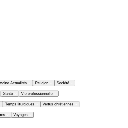
moine Actualités
Religion
Société
Santé
Vie professionnelle
Temps liturgiques
Vertus chrétiennes
res
Voyages