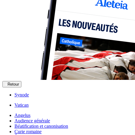
Retour
Synode
Vatican
Angelus
Audience générale
Béatification et canonisation
Curie romaine