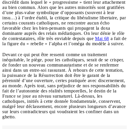
discrédit dans lequel le « progressisme » tient leur attachement
au bien commun. Alors que les autres minorités sont gratifiées
d’une plus-value symbolique d’opposants (souvent à leur
insu…) à l’ordre établi, la critique du libéralisme libertaire, par
certains courants catholiques, ne rencontre aucun écho
favorable chez les bien-pensants qui propagent la doxa
dominante auprès des relais médiatiques. On leur dénie le rôle
de contestataires, rôle très enviable depuis que
Mai 68
a fait de
la figure du « rebelle » l’alpha et l’oméga du modèle à suivre.
Devant ce qui peut être ressenti comme un traitement
inéquitable, le piège, pour les catholiques, serait de se crisper,
de fonder un nouveau communautarisme et de se renfermer
ainsi dans un entre-soi rassurant. À rebours de cette tentation,
la puissance de la Résurrection doit être le garant de la
pérennité d’une ouverture, certes pratiquée avec discernement,
au monde. Après tout, sans préjudice de nos responsabilités du
fait de l’autonomie des réalités temporelles, le destin de la
France se joue au niveau surnaturel. Là-dessus, les
catholiques, initiés à cette donnée fondamentale, conservent,
malgré leur déclassement, encore plusieurs longueurs d’avance
sur leurs contradicteurs qui voudraient les confiner dans un
ghetto.