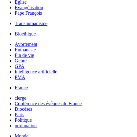
Église
Évangélisation
Pape François
Transhumanisme
Bioéthique
Avortement
Euthanasie
Fin de vie
Genre
GPA
Intelligence artificielle
PMA
France
clerge
Conférence des évêques de France
Diocèses
Paris
Politique
profanation
Monde