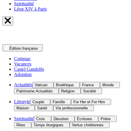
Spiritualité
Léon XIV à Paris
Édition
française
Cotignac
Vacances
Castel Gandolfo
Adoption
Actualités
Vatican
Bioéthique
France
Monde
Patrimoine Actualités
Religion
Société
Lifestyle
Couple
Famille
For Her et For Him
Maison
Santé
Vie professionnelle
Spiritualité
Croix
Dévotion
Écritures
Prière
Rites
Temps liturgiques
Vertus chrétiennes