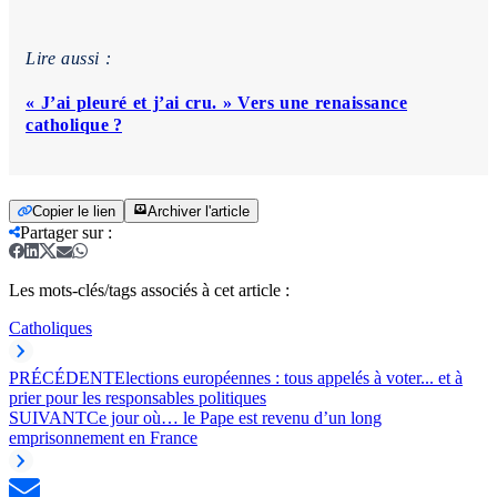
Lire aussi :
« J’ai pleuré et j’ai cru. » Vers une renaissance
catholique ?
Copier le lien
Archiver l'article
Partager sur
:
Les mots-clés/tags associés à cet article :
Catholiques
PRÉCÉDENT
Elections européennes : tous appelés à voter... et à
prier pour les responsables politiques
SUIVANT
Ce jour où… le Pape est revenu d’un long
emprisonnement en France