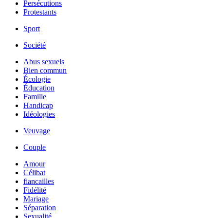
Persécutions
Protestants
Sport
Société
Abus sexuels
Bien commun
Écologie
Éducation
Famille
Handicap
Idéologies
Veuvage
Couple
Amour
Célibat
fiancailles
Fidélité
Mariage
Séparation
Sexualité