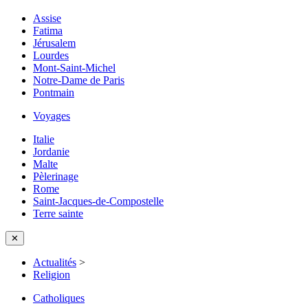
Assise
Fatima
Jérusalem
Lourdes
Mont-Saint-Michel
Notre-Dame de Paris
Pontmain
Voyages
Italie
Jordanie
Malte
Pèlerinage
Rome
Saint-Jacques-de-Compostelle
Terre sainte
✕
Actualités
>
Religion
Catholiques