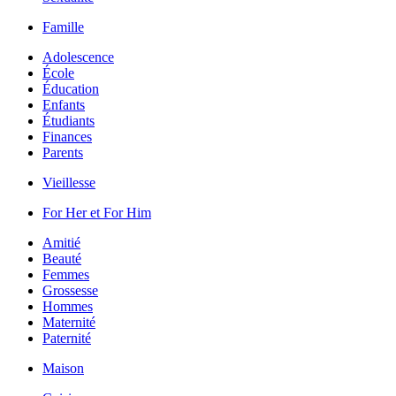
Famille
Adolescence
École
Éducation
Enfants
Étudiants
Finances
Parents
Vieillesse
For Her et For Him
Amitié
Beauté
Femmes
Grossesse
Hommes
Maternité
Paternité
Maison