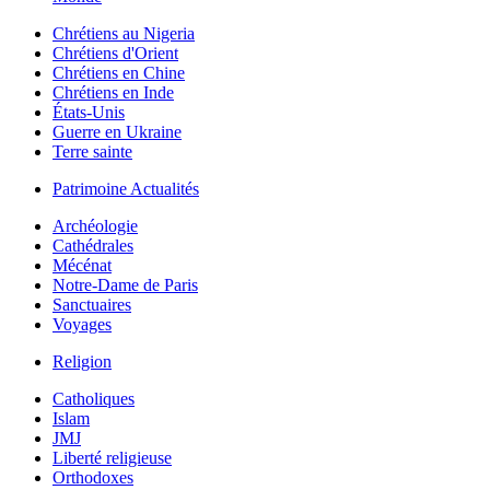
Chrétiens au Nigeria
Chrétiens d'Orient
Chrétiens en Chine
Chrétiens en Inde
États-Unis
Guerre en Ukraine
Terre sainte
Patrimoine Actualités
Archéologie
Cathédrales
Mécénat
Notre-Dame de Paris
Sanctuaires
Voyages
Religion
Catholiques
Islam
JMJ
Liberté religieuse
Orthodoxes