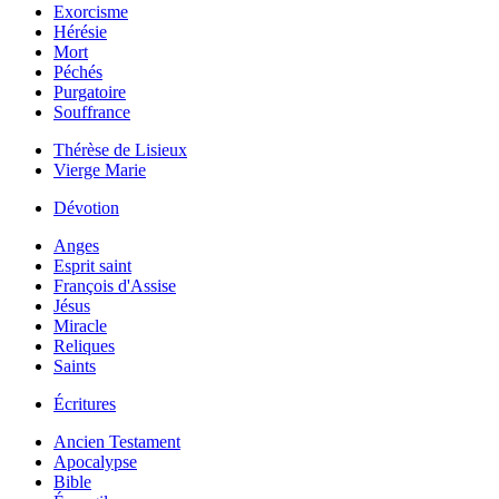
Exorcisme
Hérésie
Mort
Péchés
Purgatoire
Souffrance
Thérèse de Lisieux
Vierge Marie
Dévotion
Anges
Esprit saint
François d'Assise
Jésus
Miracle
Reliques
Saints
Écritures
Ancien Testament
Apocalypse
Bible