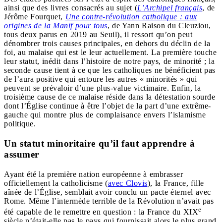
ainsi que des livres consacrés au sujet (
L’Archipel français
, de
Jérôme Fourquet,
Une contre-révolution catholique : aux
origines de la Manif pour tous
, de Yann Raison du Cleuziou,
tous deux parus en 2019 au Seuil), il ressort qu’on peut
dénombrer trois causes principales, en dehors du déclin de la
foi, au malaise qui est le leur actuellement. La première touche
leur statut, inédit dans l’histoire de notre pays, de minorité ; la
seconde cause tient à ce que les catholiques ne bénéficient pas
de l’aura positive qui entoure les autres « minorités » qui
peuvent se prévaloir d’une plus-value victimaire. Enfin, la
troisième cause de ce malaise réside dans la détestation sourde
dont l’Église continue à être l’objet de la part d’une extrême-
gauche qui montre plus de complaisance envers l’islamisme
politique.
Un statut minoritaire qu’il faut apprendre à
assumer
Ayant été la première nation européenne à embrasser
officiellement la catholicisme (
avec Clovis
), la France, fille
aînée de l’Église, semblait avoir conclu un pacte éternel avec
Rome. Même l’intermède terrible de la Révolution n’avait pas
e
été capable de le remettre en question : la France du XIX
siècle n’était-elle pas le pays qui fournissait alors le plus grand