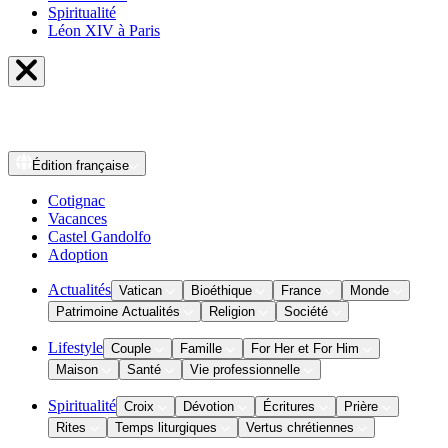
Spiritualité
Léon XIV à Paris
Édition
française
Cotignac
Vacances
Castel Gandolfo
Adoption
Actualités
Vatican
Bioéthique
France
Monde
Patrimoine Actualités
Religion
Société
Lifestyle
Couple
Famille
For Her et For Him
Maison
Santé
Vie professionnelle
Spiritualité
Croix
Dévotion
Écritures
Prière
Rites
Temps liturgiques
Vertus chrétiennes