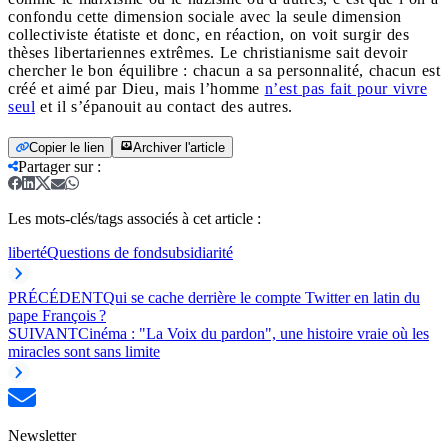
confondu cette dimension sociale avec la seule dimension
collectiviste étatiste et donc, en réaction, on voit surgir des
thèses libertariennes extrêmes. Le christianisme sait devoir
chercher le bon équilibre : chacun a sa personnalité, chacun est
créé et aimé par Dieu, mais l’homme
n’est pas fait pour vivre
seul
et il s’épanouit au contact des autres.
Copier le lien
Archiver l'article
Partager sur
:
Les mots-clés/tags associés à cet article :
liberté
Questions de fond
subsidiarité
PRÉCÉDENT
Qui se cache derrière le compte Twitter en latin du
pape François ?
SUIVANT
Cinéma : "La Voix du pardon", une histoire vraie où les
miracles sont sans limite
Newsletter