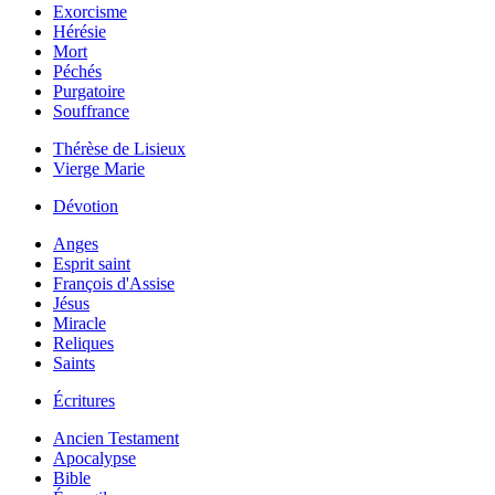
Exorcisme
Hérésie
Mort
Péchés
Purgatoire
Souffrance
Thérèse de Lisieux
Vierge Marie
Dévotion
Anges
Esprit saint
François d'Assise
Jésus
Miracle
Reliques
Saints
Écritures
Ancien Testament
Apocalypse
Bible