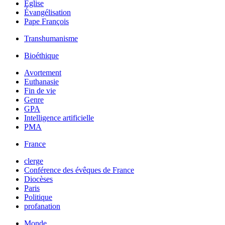
Église
Évangélisation
Pape François
Transhumanisme
Bioéthique
Avortement
Euthanasie
Fin de vie
Genre
GPA
Intelligence artificielle
PMA
France
clerge
Conférence des évêques de France
Diocèses
Paris
Politique
profanation
Monde