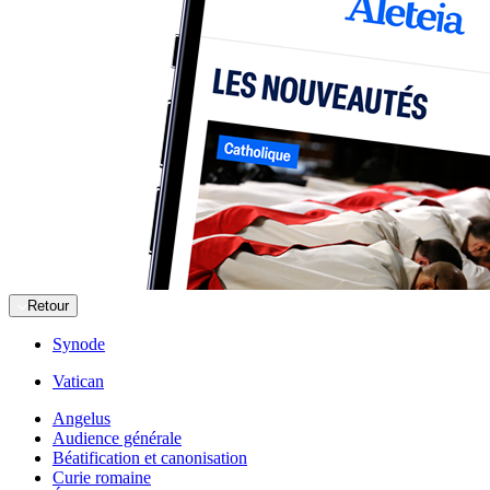
Retour
Synode
Vatican
Angelus
Audience générale
Béatification et canonisation
Curie romaine