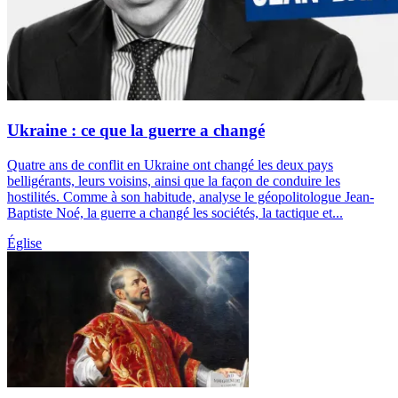
Ukraine : ce que la guerre a changé
Quatre ans de conflit en Ukraine ont changé les deux pays
belligérants, leurs voisins, ainsi que la façon de conduire les
hostilités. Comme à son habitude, analyse le géopolitologue Jean-
Baptiste Noé, la guerre a changé les sociétés, la tactique et...
Église