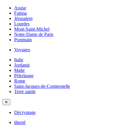
Assise
Fatima
Jérusalem
Lourdes
Mont-Saint-Michel
Notre-Dame de Paris
Pontmain
Voyages
Italie
Jordanie
Malte
Pèlerinage
Rome
Saint-Jacques-de-Compostelle
Terre sainte
✕
Décryptage
liberté