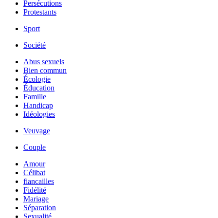
Persécutions
Protestants
Sport
Société
Abus sexuels
Bien commun
Écologie
Éducation
Famille
Handicap
Idéologies
Veuvage
Couple
Amour
Célibat
fiancailles
Fidélité
Mariage
Séparation
Sexualité