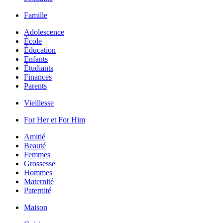
Famille
Adolescence
École
Éducation
Enfants
Étudiants
Finances
Parents
Vieillesse
For Her et For Him
Amitié
Beauté
Femmes
Grossesse
Hommes
Maternité
Paternité
Maison