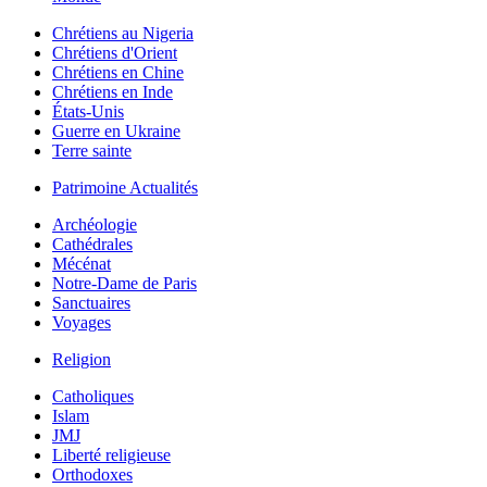
Chrétiens au Nigeria
Chrétiens d'Orient
Chrétiens en Chine
Chrétiens en Inde
États-Unis
Guerre en Ukraine
Terre sainte
Patrimoine Actualités
Archéologie
Cathédrales
Mécénat
Notre-Dame de Paris
Sanctuaires
Voyages
Religion
Catholiques
Islam
JMJ
Liberté religieuse
Orthodoxes