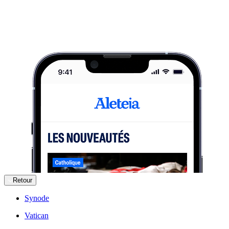
Retour
Synode
Vatican