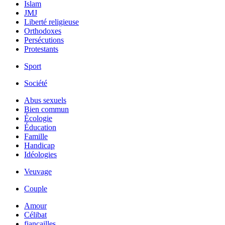
Islam
JMJ
Liberté religieuse
Orthodoxes
Persécutions
Protestants
Sport
Société
Abus sexuels
Bien commun
Écologie
Éducation
Famille
Handicap
Idéologies
Veuvage
Couple
Amour
Célibat
fiancailles