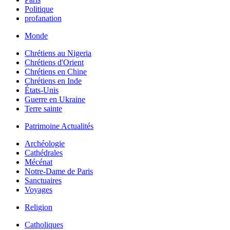
Politique
profanation
Monde
Chrétiens au Nigeria
Chrétiens d'Orient
Chrétiens en Chine
Chrétiens en Inde
États-Unis
Guerre en Ukraine
Terre sainte
Patrimoine Actualités
Archéologie
Cathédrales
Mécénat
Notre-Dame de Paris
Sanctuaires
Voyages
Religion
Catholiques