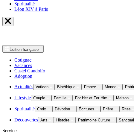
Spiritualité
Léon XIV à Paris
Édition
française
Cotignac
Vacances
Castel Gandolfo
Adoption
Actualités
Vatican
Bioéthique
France
Monde
Patri
Lifestyle
Couple
Famille
For Her et For Him
Maison
Spiritualité
Croix
Dévotion
Écritures
Prière
Rites
Découvertes
Arts
Histoire
Patrimoine Culture
Sanctuai
Services