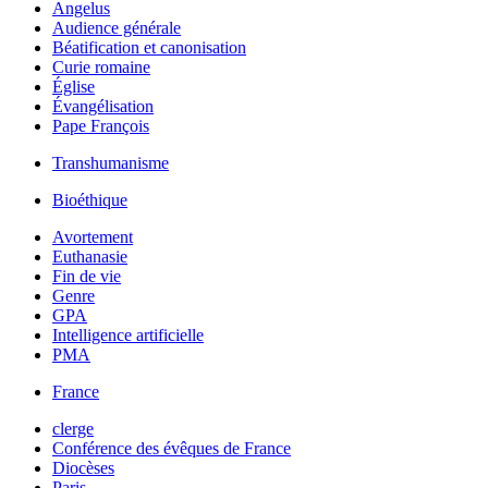
Angelus
Audience générale
Béatification et canonisation
Curie romaine
Église
Évangélisation
Pape François
Transhumanisme
Bioéthique
Avortement
Euthanasie
Fin de vie
Genre
GPA
Intelligence artificielle
PMA
France
clerge
Conférence des évêques de France
Diocèses
Paris