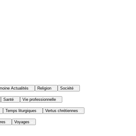
moine Actualités
Religion
Société
Santé
Vie professionnelle
Temps liturgiques
Vertus chrétiennes
res
Voyages