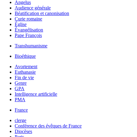
Angelus
Audience générale
Béatification et canonisation
Curie romaine
Église
Évangélisation
Pape François
Transhumanisme
Bioéthique
Avortement
Euthanasie
Fin de vie
Genre
GPA
Intelligence artificielle
PMA
France
clerge
Conférence des évêques de France
Diocèses
Paris