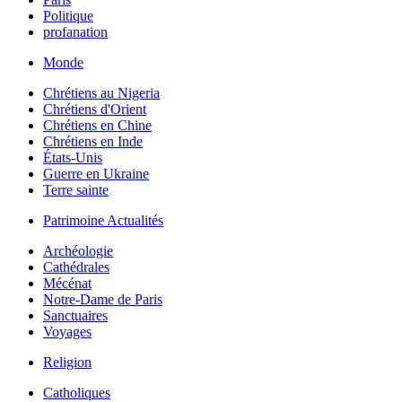
Politique
profanation
Monde
Chrétiens au Nigeria
Chrétiens d'Orient
Chrétiens en Chine
Chrétiens en Inde
États-Unis
Guerre en Ukraine
Terre sainte
Patrimoine Actualités
Archéologie
Cathédrales
Mécénat
Notre-Dame de Paris
Sanctuaires
Voyages
Religion
Catholiques