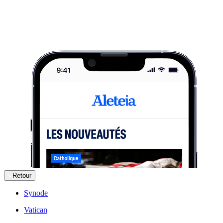
Retour
Synode
Vatican