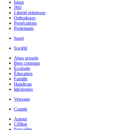
Islam
JMJ
Liberté religieuse
Orthodoxes
Persécutions
Protestants
Sport
Société
Abus sexuels
Bien commun
Écologie
Éducation
Famille
Handicap
Idéologies
Veuvage
Couple
Amour
Célibat
fiancailles