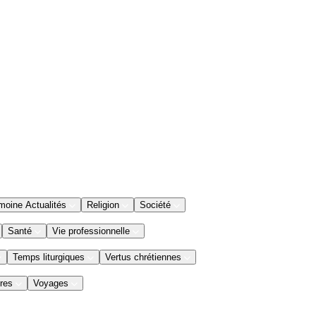
moine Actualités
Religion
Société
Santé
Vie professionnelle
Temps liturgiques
Vertus chrétiennes
res
Voyages