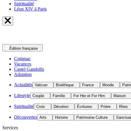
Spiritualité
Léon XIV à Paris
Édition
française
Cotignac
Vacances
Castel Gandolfo
Adoption
Actualités
Vatican
Bioéthique
France
Monde
Patri
Lifestyle
Couple
Famille
For Her et For Him
Maison
Spiritualité
Croix
Dévotion
Écritures
Prière
Rites
Découvertes
Arts
Histoire
Patrimoine Culture
Sanctuai
Services