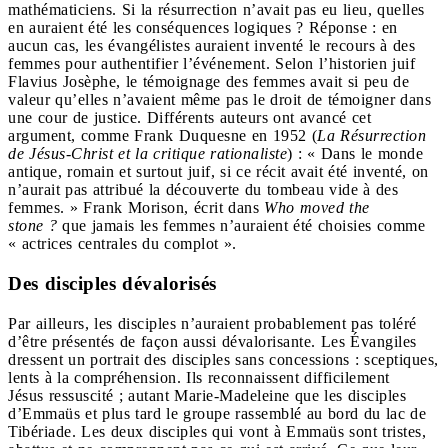
mathématiciens. Si la résurrection n’avait pas eu lieu, quelles
en auraient été les conséquences logiques ? Réponse : en
aucun cas, les évangélistes auraient inventé le recours à des
femmes pour authentifier l’événement. Selon l’historien juif
Flavius Josèphe, le témoignage des femmes avait si peu de
valeur qu’elles n’avaient même pas le droit de témoigner dans
une cour de justice. Différents auteurs ont avancé cet
argument, comme Frank Duquesne en 1952 (
La Résurrection
de Jésus-Christ et la critique rationaliste
) : « Dans le monde
antique, romain et surtout juif, si ce récit avait été inventé, on
n’aurait pas attribué la découverte du tombeau vide à des
femmes. » Frank Morison, écrit dans
Who moved the
stone
?
que jamais les femmes n’auraient été choisies comme
« actrices centrales du complot ».
Des disciples dévalorisés
Par ailleurs, les disciples n’auraient probablement pas toléré
d’être présentés de façon aussi dévalorisante. Les Évangiles
dressent un portrait des disciples sans concessions : sceptiques,
lents à la compréhension. Ils reconnaissent difficilement
Jésus ressuscité ; autant Marie-Madeleine que les disciples
d’Emmaüs et plus tard le groupe rassemblé au bord du lac de
Tibériade. Les deux disciples qui vont à Emmaüs sont tristes,