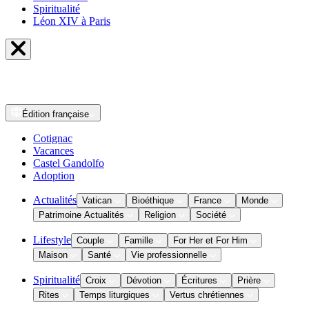
Spiritualité
Léon XIV à Paris
Édition
française
Cotignac
Vacances
Castel Gandolfo
Adoption
Actualités
Vatican
Bioéthique
France
Monde
Patrimoine Actualités
Religion
Société
Lifestyle
Couple
Famille
For Her et For Him
Maison
Santé
Vie professionnelle
Spiritualité
Croix
Dévotion
Écritures
Prière
Rites
Temps liturgiques
Vertus chrétiennes