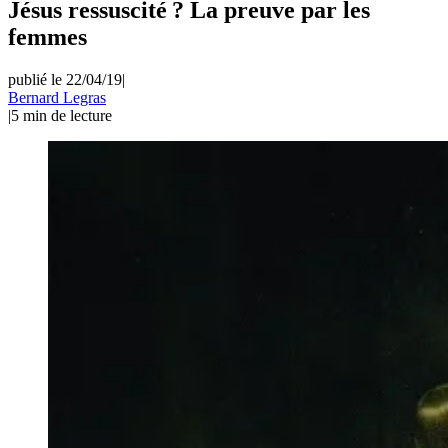
Jésus ressuscité ? La preuve par les
femmes
publié le 22/04/19
|
Bernard Legras
|
5
min de lecture