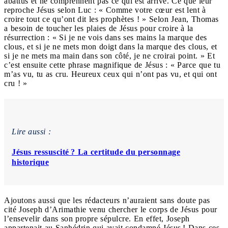
abattus et ne comprennent pas ce qui est arrivé. Ce que leur
reproche Jésus selon Luc : « Comme votre cœur est lent à
croire tout ce qu’ont dit les prophètes ! » Selon Jean, Thomas
a besoin de toucher les plaies de Jésus pour croire à la
résurrection : « Si je ne vois dans ses mains la marque des
clous, et si je ne mets mon doigt dans la marque des clous, et
si je ne mets ma main dans son côté, je ne croirai point. » Et
c’est ensuite cette phrase magnifique de Jésus : « Parce que tu
m’as vu, tu as cru. Heureux ceux qui n’ont pas vu, et qui ont
cru ! »
Lire aussi :
Jésus ressuscité ? La certitude du personnage
historique
Ajoutons aussi que les rédacteurs n’auraient sans doute pas
cité Joseph d’Arimathie venu chercher le corps de Jésus pour
l’ensevelir dans son propre sépulcre. En effet, Joseph
appartenait au Sanhédrin qui avait condamné Jésus ! Dans ces