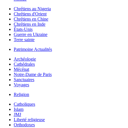
Chrétiens au Nigeria
Chrétiens d'Orient
Chrétiens en Chine
Chrétiens en Inde
États-Unis
Guerre en Ukraine
Terre sainte
Patrimoine Actualités
Archéologie
Cathédrales
Mécénat
Notre-Dame de Paris
Sanctuaires
Voyages
Religion
Catholiques
Islam
JMJ
Liberté religieuse
Orthodoxes