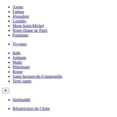
Assise
Fatima
Jérusalem
Lourdes
Mont-Saint-Michel
Notre-Dame de Paris
Pontmain
Voyages
Italie
Jordanie
Malte
Pèlerinage
Rome
Saint-Jacques-de-Compostelle
Terre sainte
✕
Spiritualité
Résurrection du Christ