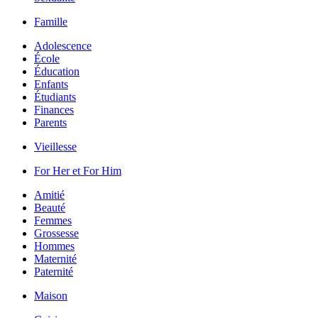
Famille
Adolescence
École
Éducation
Enfants
Étudiants
Finances
Parents
Vieillesse
For Her et For Him
Amitié
Beauté
Femmes
Grossesse
Hommes
Maternité
Paternité
Maison