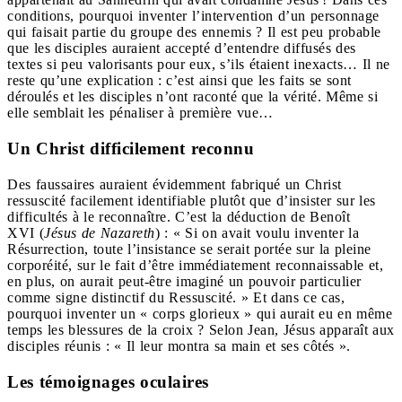
conditions, pourquoi inventer l’intervention d’un personnage
qui faisait partie du groupe des ennemis ? Il est peu probable
que les disciples auraient accepté d’entendre diffusés des
textes si peu valorisants pour eux, s’ils étaient inexacts… Il ne
reste qu’une explication : c’est ainsi que les faits se sont
déroulés et les disciples n’ont raconté que la vérité. Même si
elle semblait les pénaliser à première vue…
Un Christ difficilement reconnu
Des faussaires auraient évidemment fabriqué un Christ
ressuscité facilement identifiable plutôt que d’insister sur les
difficultés à le reconnaître. C’est la déduction de Benoît
XVI (
Jésus de Nazareth
) : « Si on avait voulu inventer la
Résurrection, toute l’insistance se serait portée sur la pleine
corporéité, sur le fait d’être immédiatement reconnaissable et,
en plus, on aurait peut-être imaginé un pouvoir particulier
comme signe distinctif du Ressuscité. » Et dans ce cas,
pourquoi inventer un « corps glorieux » qui aurait eu en même
temps les blessures de la croix ? Selon Jean, Jésus apparaît aux
disciples réunis : « Il leur montra sa main et ses côtés ».
Les témoignages oculaires