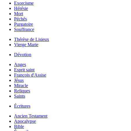
Exorcisme
Hérésie
Mort
Péchés
Purgatoire
Souffrance
Thérèse de Lisieux
Vierge Marie
Dévotion
Anges
Esprit saint
François d'Assise
Jésus
Miracle
Reliques
Saints
Écritures
Ancien Testament
Apocalypse
Bible