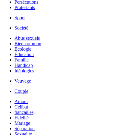
Persécutions
Protestants
Sport
Société
Abus sexuels
Bien commun
Écologie
Éducation
Famille
Handicap
Idéologies
Veuvage
Couple
Amour
Célibat
fiancailles
Fidélité
Mariage
Séparation
Sexualité