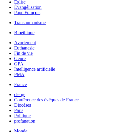
Église
Évangélisation
Pape François
Transhumanisme
Bioéthique
Avortement
Euthanasie
Fin de vie
Genre
GPA
Intelligence artificielle
PMA
France
clerge
Conférence des évêques de France
Diocèses
Paris
Politique
profanation
Monde