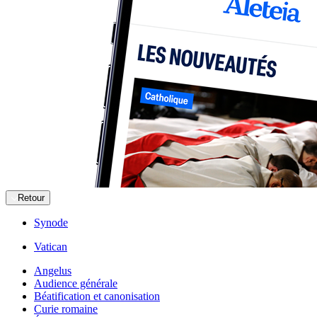
Retour
Synode
Vatican
Angelus
Audience générale
Béatification et canonisation
Curie romaine