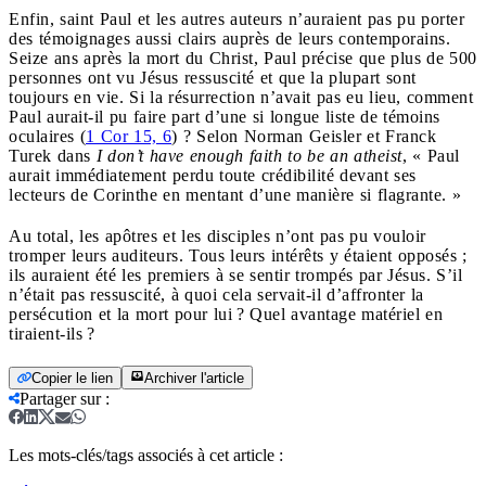
Enfin, saint Paul et les autres auteurs n’auraient pas pu porter
des témoignages aussi clairs auprès de leurs contemporains.
Seize ans après la mort du Christ, Paul précise que plus de 500
personnes ont vu Jésus ressuscité et que la plupart sont
toujours en vie. Si la résurrection n’avait pas eu lieu, comment
Paul aurait-il pu faire part d’une si longue liste de témoins
oculaires (
1 Cor 15, 6
) ? Selon Norman Geisler et Franck
Turek dans
I don’t have enough faith to be an atheist
, « Paul
aurait immédiatement perdu toute crédibilité devant ses
lecteurs de Corinthe en mentant d’une manière si flagrante. »
Au total, les apôtres et les disciples n’ont pas pu vouloir
tromper leurs auditeurs. Tous leurs intérêts y étaient opposés ;
ils auraient été les premiers à se sentir trompés par Jésus. S’il
n’était pas ressuscité, à quoi cela servait-il d’affronter la
persécution et la mort pour lui ? Quel avantage matériel en
tiraient-ils ?
Copier le lien
Archiver l'article
Partager sur
:
Les mots-clés/tags associés à cet article :