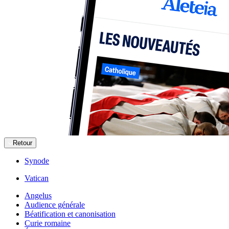
Retour
Synode
Vatican
Angelus
Audience générale
Béatification et canonisation
Curie romaine