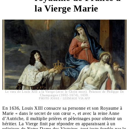
la Vierge Marie
Le vœu de Louis XIII a la Vierge (avec le Christ mort). Peinture de Philippe De
Champaigne (1602-1674), 1638.
PHOTO JOSSE / LEEMAGE VIA AFP
En 1636, Louis XIII consacre sa personne et son Royaume à
Marie « dans le secret de son cœur », et avec la reine Anne
d’Autriche, il multiplie prières et pèlerinages pour obtenir un
héritier. La Vierge finit par répondre en apparaissant à un
religieux de Notre-Dame des Victoires, tout juste fondée par le