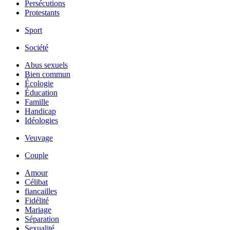
Persécutions
Protestants
Sport
Société
Abus sexuels
Bien commun
Écologie
Éducation
Famille
Handicap
Idéologies
Veuvage
Couple
Amour
Célibat
fiancailles
Fidélité
Mariage
Séparation
Sexualité