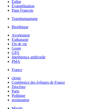
Église
Évangélisation
Pape François
Transhumanisme
Bioéthique
Avortement
Euthanasie
Fin de vie
Genre
GPA
Intelligence artificielle
PMA
France
clerge
Conférence des évêques de France
Diocèses
Paris
Politique
profanation
Monde