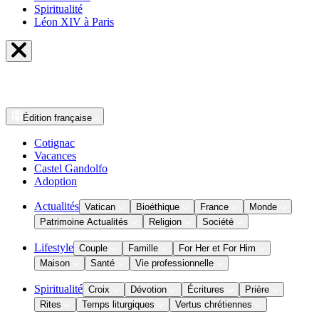
Spiritualité
Léon XIV à Paris
Édition
française
Cotignac
Vacances
Castel Gandolfo
Adoption
Actualités
Vatican
Bioéthique
France
Monde
Patrimoine Actualités
Religion
Société
Lifestyle
Couple
Famille
For Her et For Him
Maison
Santé
Vie professionnelle
Spiritualité
Croix
Dévotion
Écritures
Prière
Rites
Temps liturgiques
Vertus chrétiennes