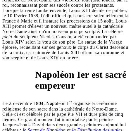
roi, reconnaissant pour ses succès contre les protestants.
Lorsque la reine tombe enceinte, Louis XIII décide de publier,
le 10 février 1638, l'édit officiel qui consacre solennellement la
France à Marie et il instaure les processions du 15 août. Louis
XIII promet d'élever un nouveau maître-autel à la cathédrale
Notre-Dame ainsi qu'un nouveau groupe sculpté. La célèbre
pietà
du sculpteur Nicolas Coustou a été commandée par
Louis XIV selon le vœu de son père. La statue de la Vierge
éplorée, recueillant sur ses genoux le corps du Christ descendu
de la croix, est entourée de Louis XIII offrant sa couronne et
son sceptre et de Louis XIV en prière.
Napoléon Ier est sacré
1804
empereur
er
Le 2 décembre 1804, Napoléon I
organise la cérémonie
religieuse de son sacre dans la cathédrale de Notre-Dame.
Celle-ci est célébrée par le pape Pie VII et dure près de cinq
heures. Ce grand moment fut immortalisé par le peintre
Jacques-Louis David dans deux grandes peintures aujourd'hui
célèbres :
le Sacre de Napoléon
et
la Distribution des aigles.