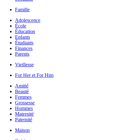
Famille
Adolescence
École
Éducation
Enfants
Étudiants
Finances
Parents
Vieillesse
For Her et For Him
Amitié
Beauté
Femmes
Grossesse
Hommes
Maternité
Paternité
Maison