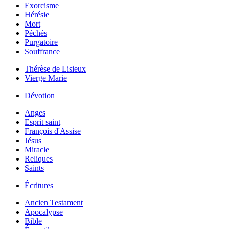
Exorcisme
Hérésie
Mort
Péchés
Purgatoire
Souffrance
Thérèse de Lisieux
Vierge Marie
Dévotion
Anges
Esprit saint
François d'Assise
Jésus
Miracle
Reliques
Saints
Écritures
Ancien Testament
Apocalypse
Bible