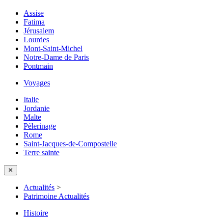
Assise
Fatima
Jérusalem
Lourdes
Mont-Saint-Michel
Notre-Dame de Paris
Pontmain
Voyages
Italie
Jordanie
Malte
Pèlerinage
Rome
Saint-Jacques-de-Compostelle
Terre sainte
✕
Actualités
>
Patrimoine Actualités
Histoire