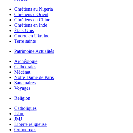
Chrétiens au Nigeria
Chrétiens d'Orient
Chrétiens en Chine
Chrétiens en Inde
États-Unis
Guerre en Ukraine
Terre sainte
Patrimoine Actualités
Archéologie
Cathédrales
Mécénat
Notre-Dame de Paris
Sanctuaires
Voyages
Religion
Catholiques
Islam
JMJ
Liberté religieuse
Orthodoxes