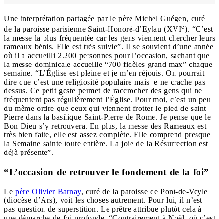
Une interprétation partagée par le père Michel Guégen, curé
e
de la paroisse parisienne Saint-Honoré-d’Eylau (XVI
). “C’est
la messe la plus fréquentée car les gens viennent chercher leurs
rameaux bénis. Elle est très suivie”. Il se souvient d’une année
où il a accueilli 2.200 personnes pour l’occasion, sachant que
la messe dominicale accueille “700 fidèles grand max” chaque
semaine. “L’Église est pleine et je m’en réjouis. On pourrait
dire que c’est une religiosité populaire mais je ne crache pas
dessus. Ce petit geste permet de raccrocher des gens qui ne
fréquentent pas régulièrement l’Église. Pour moi, c’est un peu
du même ordre que ceux qui viennent frotter le pied de saint
Pierre dans la basilique Saint-Pierre de Rome. Je pense que le
Bon Dieu s’y retrouvera. En plus, la messe des Rameaux est
très bien faite, elle est assez complète. Elle comprend presque
la Semaine sainte toute entière. La joie de la Résurrection est
déjà présente”.
“L’occasion de retrouver le fondement de la foi”
Le
père Olivier Barnay
, curé de la paroisse de Pont-de-Veyle
(diocèse d’Ars), voit les choses autrement. Pour lui, il n’est
pas question de superstition. Le prêtre attribue plutôt cela à
une démarche de foi profonde. “Contrairement à Noël, où c’est