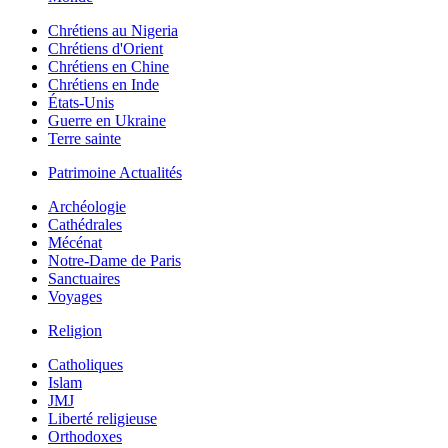
Chrétiens au Nigeria
Chrétiens d'Orient
Chrétiens en Chine
Chrétiens en Inde
États-Unis
Guerre en Ukraine
Terre sainte
Patrimoine Actualités
Archéologie
Cathédrales
Mécénat
Notre-Dame de Paris
Sanctuaires
Voyages
Religion
Catholiques
Islam
JMJ
Liberté religieuse
Orthodoxes