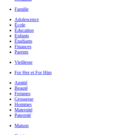
Famille
Adolescence
École
Éducation
Enfants
Étudiants
Finances
Parents
Vieillesse
For Her et For Him
Amitié
Beauté
Femmes
Grossesse
Hommes
Maternité
Paternité
Maison