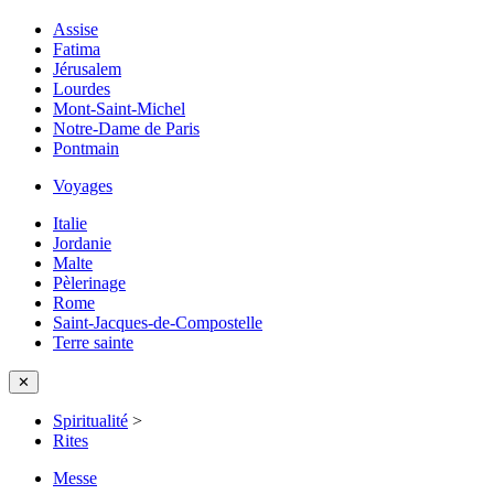
Assise
Fatima
Jérusalem
Lourdes
Mont-Saint-Michel
Notre-Dame de Paris
Pontmain
Voyages
Italie
Jordanie
Malte
Pèlerinage
Rome
Saint-Jacques-de-Compostelle
Terre sainte
✕
Spiritualité
>
Rites
Messe