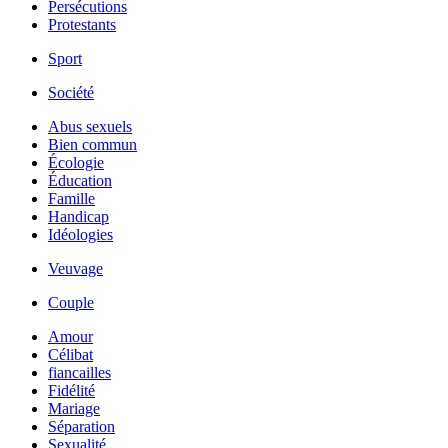
Persécutions
Protestants
Sport
Société
Abus sexuels
Bien commun
Écologie
Éducation
Famille
Handicap
Idéologies
Veuvage
Couple
Amour
Célibat
fiancailles
Fidélité
Mariage
Séparation
Sexualité