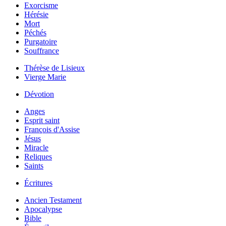
Exorcisme
Hérésie
Mort
Péchés
Purgatoire
Souffrance
Thérèse de Lisieux
Vierge Marie
Dévotion
Anges
Esprit saint
François d'Assise
Jésus
Miracle
Reliques
Saints
Écritures
Ancien Testament
Apocalypse
Bible