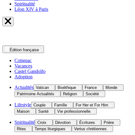
Spiritualité
Léon XIV à Paris
Édition
française
Cotignac
Vacances
Castel Gandolfo
Adoption
Actualités
Vatican
Bioéthique
France
Monde
Patrimoine Actualités
Religion
Société
Lifestyle
Couple
Famille
For Her et For Him
Maison
Santé
Vie professionnelle
Spiritualité
Croix
Dévotion
Écritures
Prière
Rites
Temps liturgiques
Vertus chrétiennes