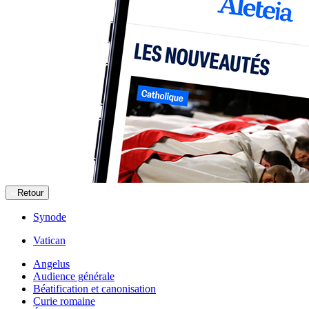
Retour
Synode
Vatican
Angelus
Audience générale
Béatification et canonisation
Curie romaine