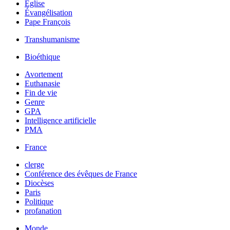
Église
Évangélisation
Pape François
Transhumanisme
Bioéthique
Avortement
Euthanasie
Fin de vie
Genre
GPA
Intelligence artificielle
PMA
France
clerge
Conférence des évêques de France
Diocèses
Paris
Politique
profanation
Monde