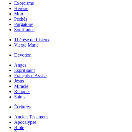
Exorcisme
Hérésie
Mort
Péchés
Purgatoire
Souffrance
Thérèse de Lisieux
Vierge Marie
Dévotion
Anges
Esprit saint
François d'Assise
Jésus
Miracle
Reliques
Saints
Écritures
Ancien Testament
Apocalypse
Bible