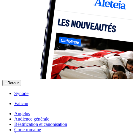
Retour
Synode
Vatican
Angelus
Audience générale
Béatification et canonisation
Curie romaine