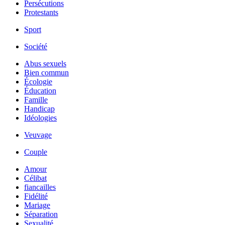
Persécutions
Protestants
Sport
Société
Abus sexuels
Bien commun
Écologie
Éducation
Famille
Handicap
Idéologies
Veuvage
Couple
Amour
Célibat
fiancailles
Fidélité
Mariage
Séparation
Sexualité