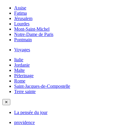
Assise
Fatima
Jérusalem
Lourdes
Mont-Saint-Michel
Notre-Dame de Paris
Pontmain
Voyages
Italie
Jordanie
Malte
Pèlerinage
Rome
Saint-Jacques-de-Compostelle
Terre sainte
✕
La pensée du jour
providence