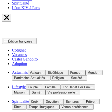
Spiritualité
Léon XIV à Paris
Édition
française
Cotignac
Vacances
Castel Gandolfo
Adoption
Actualités
Vatican
Bioéthique
France
Monde
Patrimoine Actualités
Religion
Société
Lifestyle
Couple
Famille
For Her et For Him
Maison
Santé
Vie professionnelle
Spiritualité
Croix
Dévotion
Écritures
Prière
Rites
Temps liturgiques
Vertus chrétiennes