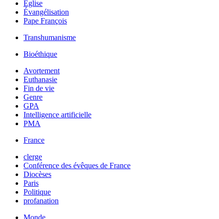
Église
Évangélisation
Pape François
Transhumanisme
Bioéthique
Avortement
Euthanasie
Fin de vie
Genre
GPA
Intelligence artificielle
PMA
France
clerge
Conférence des évêques de France
Diocèses
Paris
Politique
profanation
Monde