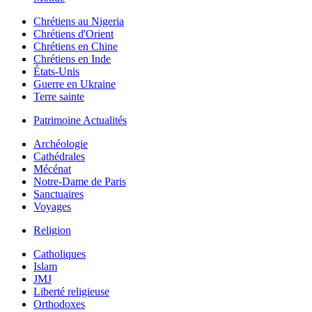
Chrétiens au Nigeria
Chrétiens d'Orient
Chrétiens en Chine
Chrétiens en Inde
États-Unis
Guerre en Ukraine
Terre sainte
Patrimoine Actualités
Archéologie
Cathédrales
Mécénat
Notre-Dame de Paris
Sanctuaires
Voyages
Religion
Catholiques
Islam
JMJ
Liberté religieuse
Orthodoxes