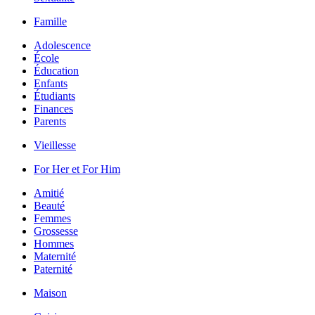
Famille
Adolescence
École
Éducation
Enfants
Étudiants
Finances
Parents
Vieillesse
For Her et For Him
Amitié
Beauté
Femmes
Grossesse
Hommes
Maternité
Paternité
Maison