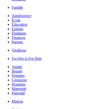
Famille
Adolescence
École
Éducation
Enfants
Étudiants
Finances
Parents
Vieillesse
For Her et For Him
Amitié
Beauté
Femmes
Grossesse
Hommes
Maternité
Paternité
Maison