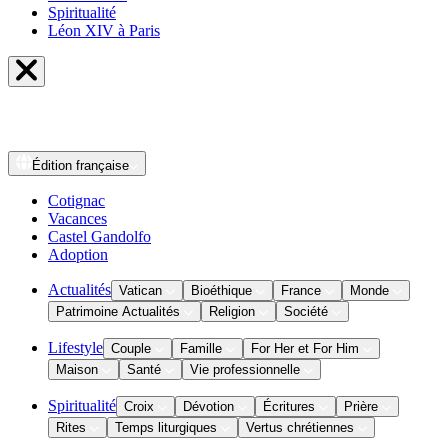
Spiritualité
Léon XIV à Paris
Édition
française
Cotignac
Vacances
Castel Gandolfo
Adoption
Actualités
Vatican
Bioéthique
France
Monde
Patrimoine Actualités
Religion
Société
Lifestyle
Couple
Famille
For Her et For Him
Maison
Santé
Vie professionnelle
Spiritualité
Croix
Dévotion
Écritures
Prière
Rites
Temps liturgiques
Vertus chrétiennes