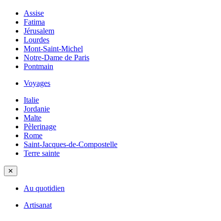
Assise
Fatima
Jérusalem
Lourdes
Mont-Saint-Michel
Notre-Dame de Paris
Pontmain
Voyages
Italie
Jordanie
Malte
Pèlerinage
Rome
Saint-Jacques-de-Compostelle
Terre sainte
✕
Au quotidien
Artisanat