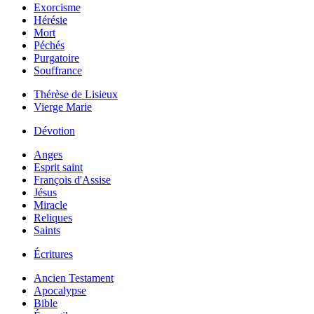
Exorcisme
Hérésie
Mort
Péchés
Purgatoire
Souffrance
Thérèse de Lisieux
Vierge Marie
Dévotion
Anges
Esprit saint
François d'Assise
Jésus
Miracle
Reliques
Saints
Écritures
Ancien Testament
Apocalypse
Bible