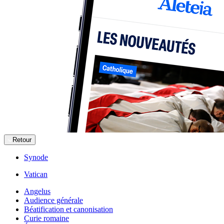
Retour
Synode
Vatican
Angelus
Audience générale
Béatification et canonisation
Curie romaine