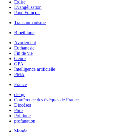
Église
Évangélisation
Pape François
Transhumanisme
Bioéthique
Avortement
Euthanasie
Fin de vie
Genre
GPA
Intelligence artificielle
PMA
France
clerge
Conférence des évêques de France
Diocèses
Paris
Politique
profanation
Monde