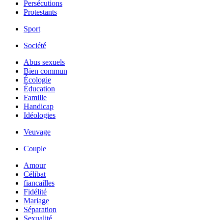
Persécutions
Protestants
Sport
Société
Abus sexuels
Bien commun
Écologie
Éducation
Famille
Handicap
Idéologies
Veuvage
Couple
Amour
Célibat
fiancailles
Fidélité
Mariage
Séparation
Sexualité