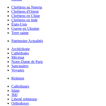
Chrétiens au Nigeria
Chrétiens d'Orient
Chrétiens en Chine
Chrétiens en Inde
États-Unis
Guerre en Ukraine
Terre sainte
Patrimoine Actualités
Archéologie
Cathédrales
Mécénat
Notre-Dame de Paris
Sanctuaires
Voyages
Religion
Catholiques
Islam
JMJ
Liberté religieuse
Orthodoxes