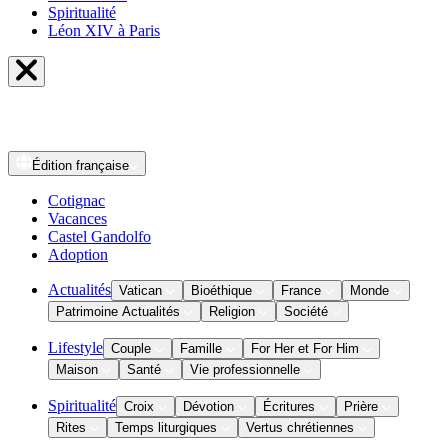
Spiritualité
Léon XIV à Paris
Édition
française
Cotignac
Vacances
Castel Gandolfo
Adoption
Actualités
Vatican
Bioéthique
France
Monde
Patrimoine Actualités
Religion
Société
Lifestyle
Couple
Famille
For Her et For Him
Maison
Santé
Vie professionnelle
Spiritualité
Croix
Dévotion
Écritures
Prière
Rites
Temps liturgiques
Vertus chrétiennes