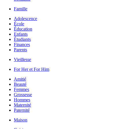
Famille
Adolescence
École
Éducation
Enfants
Étudiants
Finances
Parents
Vieillesse
For Her et For Him
Amitié
Beauté
Femmes
Grossesse
Hommes
Maternité
Paternité
Maison