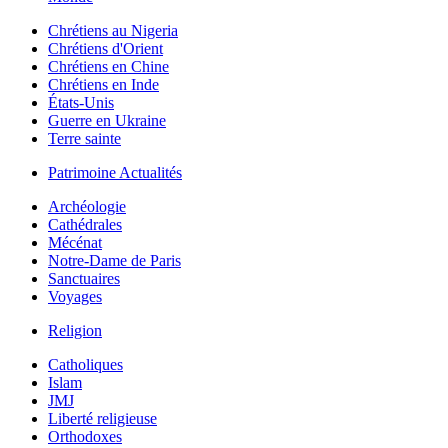
Chrétiens au Nigeria
Chrétiens d'Orient
Chrétiens en Chine
Chrétiens en Inde
États-Unis
Guerre en Ukraine
Terre sainte
Patrimoine Actualités
Archéologie
Cathédrales
Mécénat
Notre-Dame de Paris
Sanctuaires
Voyages
Religion
Catholiques
Islam
JMJ
Liberté religieuse
Orthodoxes