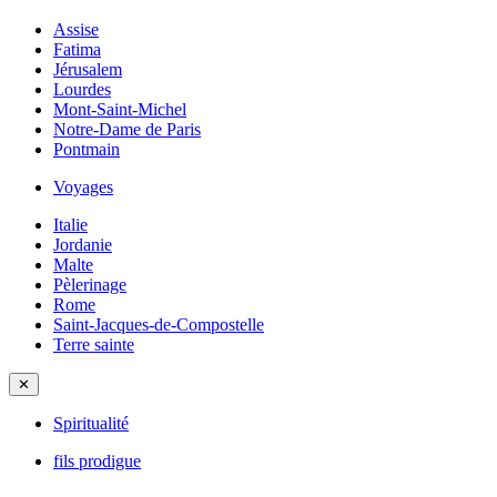
Assise
Fatima
Jérusalem
Lourdes
Mont-Saint-Michel
Notre-Dame de Paris
Pontmain
Voyages
Italie
Jordanie
Malte
Pèlerinage
Rome
Saint-Jacques-de-Compostelle
Terre sainte
✕
Spiritualité
fils prodigue