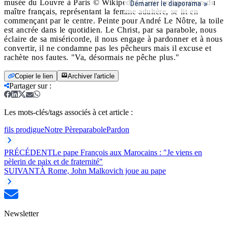
Démarrer le diaporama
Copier le lien
Archiver l'article
Partager sur
:
Les mots-clés/tags associés à cet article :
fils prodigue
Notre Père
parabole
Pardon
PRÉCÉDENT
Le pape François aux Marocains : "Je viens en
pèlerin de paix et de fraternité"
SUIVANT
À Rome, John Malkovich joue au pape
Newsletter