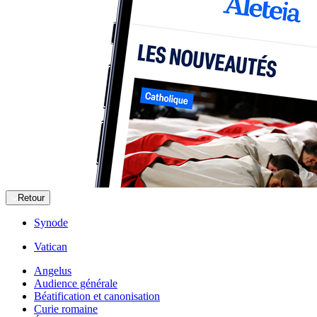
Retour
Synode
Vatican
Angelus
Audience générale
Béatification et canonisation
Curie romaine