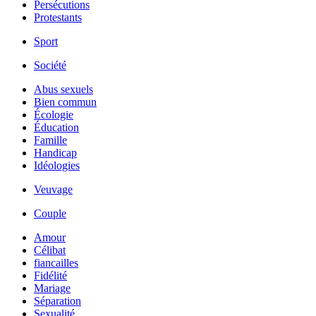
Persécutions
Protestants
Sport
Société
Abus sexuels
Bien commun
Écologie
Éducation
Famille
Handicap
Idéologies
Veuvage
Couple
Amour
Célibat
fiancailles
Fidélité
Mariage
Séparation
Sexualité