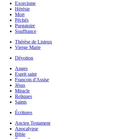
Exorcisme
Hérésie
Mort
Péchés
Purgatoire
Souffrance
Thérèse de Lisieux
Vierge Marie
Dévotion
Anges
Esprit saint
François d'Assise
Jésus
Miracle
Reliques
Saints
Écritures
Ancien Testament
Apocalypse
Bible