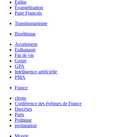
Église
Évangélisation
Pape François
Transhumanisme
Bioéthique
Avortement
Euthanasie
Fin de vie
Genre
GPA
Intelligence artificielle
PMA
France
clerge
Conférence des évêques de France
Diocèses
Paris
Politique
profanation
Monde